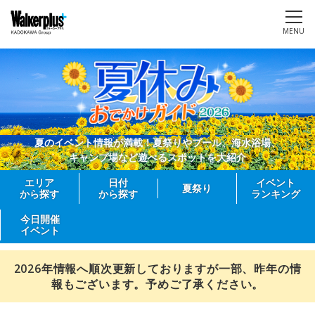
MENU
夏のイベント情報が満載！夏祭りやプール、海水浴場、
キャンプ場など遊べるスポットを大紹介
エリア
日付
イベント
夏祭り
から探す
から探す
ランキング
今日開催
イベント
2026年情報へ順次更新しておりますが一部、昨年の情
報もございます。予めご了承ください。