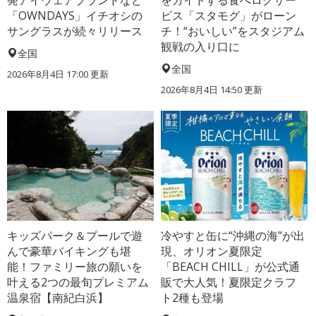
発アイウェアブランドなど
をガイドする食べログサー
「OWNDAYS」イチオシの
ビス「スタモグ」がローン
サングラスが続々リリース
チ！“おいしい”をスタジアム
観戦の入り口に
全国
全国
2026年8月4日 17:00
更新
2026年8月4日 14:50
更新
キッズパーク＆プールで遊
冷やすと缶に“沖縄の海”が出
んで豪華バイキングも堪
現、オリオン夏限定
能！ファミリー旅の願いを
「BEACH CHILL」が公式通
叶える2つの最旬プレミアム
販で大人気！夏限定クラフ
温泉宿【南紀白浜】
ト2種も登場