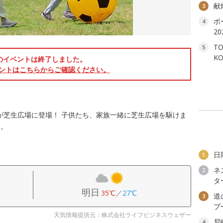
献
3
ボ
4
2
T
5
K
のイベントは終了しました。
ントはこちらからご確認ください。
個が芝生広場に登場！ 子供たち、家族一緒に芝生広場を駆けま
ト。
日
1
ネ
2
タ
明日
35℃
／
27℃
道
3
プ
天気情報提供元：株式会社ライフビジネスウェザー
尼
4