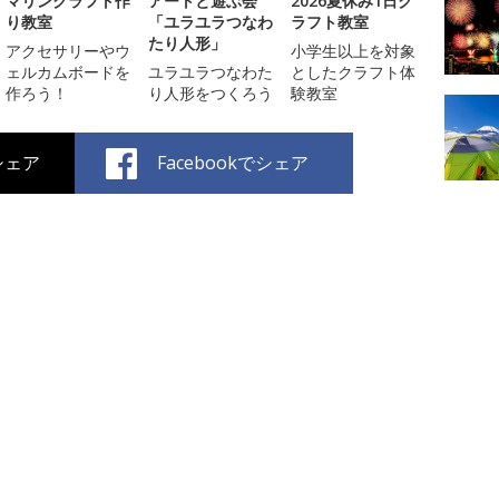
マリンクラフト作
アートと遊ぶ会
2026夏休み1日ク
り教室
「ユラユラつなわ
ラフト教室
たり人形」
アクセサリーやウ
小学生以上を対象
ェルカムボードを
ユラユラつなわた
としたクラフト体
作ろう！
り人形をつくろう
験教室
でシェア
Facebookでシェア