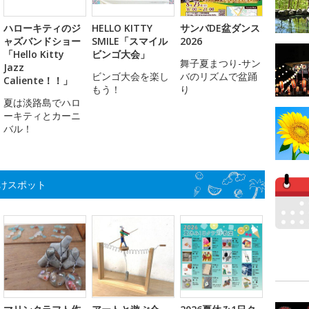
ハローキティのジ
HELLO KITTY
サンバDE盆ダンス
ャズバンドショー
SMILE「スマイル
2026
「Hello Kitty
ビンゴ大会」
舞子夏まつり-サン
Jazz
ビンゴ大会を楽し
バのリズムで盆踊
Caliente！！」
もう！
り
夏は淡路島でハロ
ーキティとカーニ
バル！
けスポット