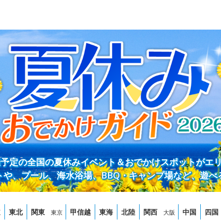
開催予定の全国の夏休みイベント＆おでかけスポットがエ
トや、プール、海水浴場、BBQ・キャンプ場など、遊べ
道
東北
関東
甲信越
東海
北陸
関西
中国
四国
東京
大阪