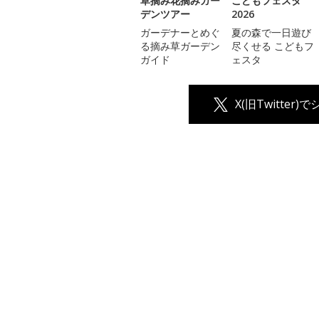
草摘み花摘みガー
こどもフェスタ
デンツアー
2026
ガーデナーとめぐ
夏の森で一日遊び
る摘み草ガーデン
尽くせる こどもフ
ガイド
ェスタ
X(旧Twitter)