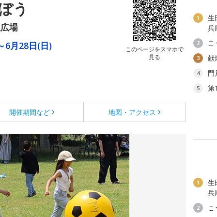
ぼう
生
1
生広場
兵
こ
2
～6月28日(日)
このページをスマホで
見る
献
3
門
4
第
5
開催期間など
地図・アクセス
生
1
兵
こ
2