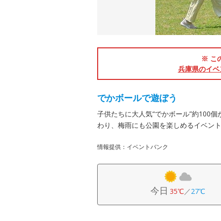
※ こ
兵庫県のイベ
でかボールで遊ぼう
子供たちに大人気“でかボール”約100
わり、梅雨にも公園を楽しめるイベン
情報提供：イベントバンク
今日
35℃
／
27℃