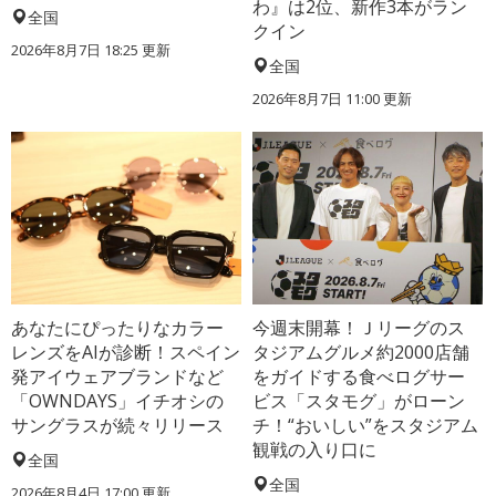
わ』は2位、新作3本がラン
全国
クイン
2026年8月7日 18:25
更新
全国
2026年8月7日 11:00
更新
あなたにぴったりなカラー
今週末開幕！Ｊリーグのス
レンズをAIが診断！スペイン
タジアムグルメ約2000店舗
発アイウェアブランドなど
をガイドする食べログサー
「OWNDAYS」イチオシの
ビス「スタモグ」がローン
サングラスが続々リリース
チ！“おいしい”をスタジアム
観戦の入り口に
全国
全国
2026年8月4日 17:00
更新