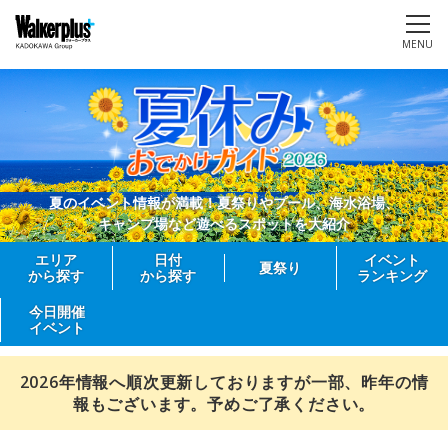
MENU
夏のイベント情報が満載！夏祭りやプール、海水浴場、
キャンプ場など遊べるスポットを大紹介
エリア
日付
イベント
夏祭り
から探す
から探す
ランキング
今日開催
イベント
2026年情報へ順次更新しておりますが一部、昨年の情
報もございます。予めご了承ください。