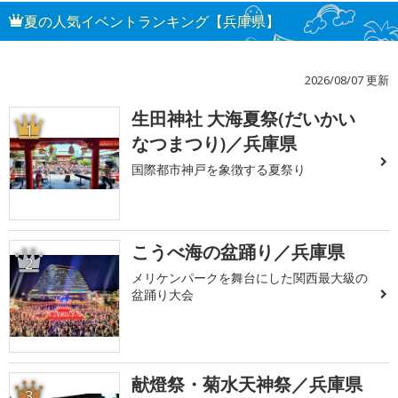
夏の人気イベントランキング【兵庫県】
2026/08/07 更新
生田神社 大海夏祭(だいかい
1
なつまつり)／兵庫県
国際都市神戸を象徴する夏祭り
こうべ海の盆踊り／兵庫県
2
メリケンパークを舞台にした関西最大級の
盆踊り大会
献燈祭・菊水天神祭／兵庫県
3