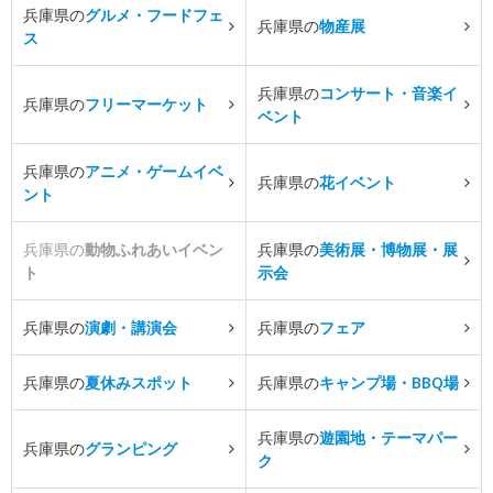
兵庫県の
グルメ・フードフェ
兵庫県の
物産展
ス
兵庫県の
コンサート・音楽イ
兵庫県の
フリーマーケット
ベント
兵庫県の
アニメ・ゲームイベ
兵庫県の
花イベント
ント
兵庫県の
動物ふれあいイベン
兵庫県の
美術展・博物展・展
ト
示会
兵庫県の
演劇・講演会
兵庫県の
フェア
兵庫県の
夏休みスポット
兵庫県の
キャンプ場・BBQ場
兵庫県の
遊園地・テーマパー
兵庫県の
グランピング
ク