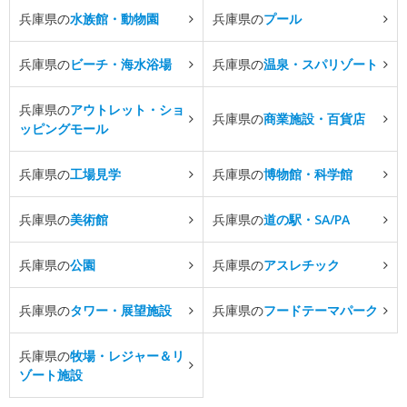
兵庫県の
水族館・動物園
兵庫県の
プール
兵庫県の
ビーチ・海水浴場
兵庫県の
温泉・スパリゾート
兵庫県の
アウトレット・ショ
兵庫県の
商業施設・百貨店
ッピングモール
兵庫県の
工場見学
兵庫県の
博物館・科学館
兵庫県の
美術館
兵庫県の
道の駅・SA/PA
兵庫県の
公園
兵庫県の
アスレチック
兵庫県の
タワー・展望施設
兵庫県の
フードテーマパーク
兵庫県の
牧場・レジャー＆リ
ゾート施設