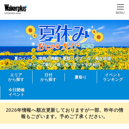
MENU
夏のイベント情報が満載！夏祭りやプール、海水浴場、
キャンプ場など遊べるスポットを大紹介
エリア
日付
イベント
夏祭り
から探す
から探す
ランキング
今日開催
イベント
2026年情報へ順次更新しておりますが一部、昨年の情
報もございます。予めご了承ください。