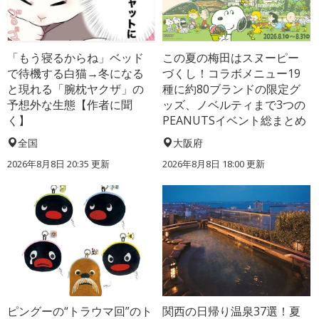
「もう寝るからね」ベッド
この夏の梅田はスヌーピー
で待機する白猫→冬になる
づくし！コラボメニュー19
と現れる「腕枕ヤクザ」の
種に約80ブランドの限定グ
予想外な生態【作者に聞
ッズ、ノベルティまで3つの
く】
PEANUTSイベント総まとめ
全国
大阪府
2026年8月8日 20:35
更新
2026年8月8日 18:00
更新
ピングーの“トラウマ回”のト
関西の日帰り温泉37選！夏