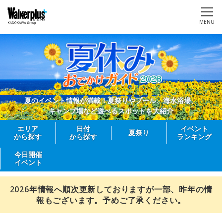
MENU
夏のイベント情報が満載！夏祭りやプール、海水浴場、
キャンプ場など遊べるスポットを大紹介
エリア
日付
イベント
夏祭り
から探す
から探す
ランキング
今日開催
イベント
2026年情報へ順次更新しておりますが一部、昨年の情
報もございます。予めご了承ください。