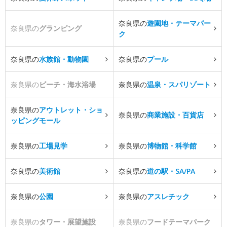
奈良県の
遊園地・テーマパー
奈良県の
グランピング
ク
奈良県の
水族館・動物園
奈良県の
プール
奈良県の
ビーチ・海水浴場
奈良県の
温泉・スパリゾート
奈良県の
アウトレット・ショ
奈良県の
商業施設・百貨店
ッピングモール
奈良県の
工場見学
奈良県の
博物館・科学館
奈良県の
美術館
奈良県の
道の駅・SA/PA
奈良県の
公園
奈良県の
アスレチック
奈良県の
タワー・展望施設
奈良県の
フードテーマパーク