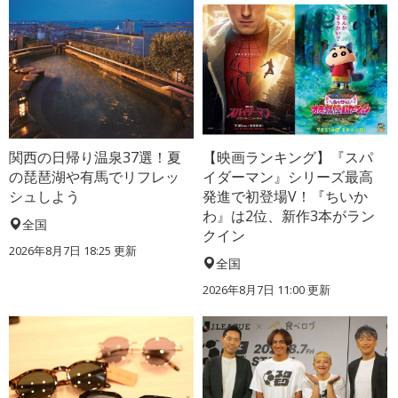
関西の日帰り温泉37選！夏
【映画ランキング】『スパ
の琵琶湖や有馬でリフレッ
イダーマン』シリーズ最高
シュしよう
発進で初登場V！『ちいか
わ』は2位、新作3本がラン
全国
クイン
2026年8月7日 18:25
更新
全国
2026年8月7日 11:00
更新