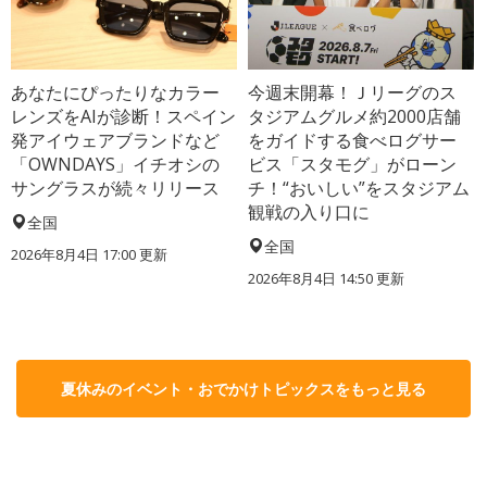
あなたにぴったりなカラー
今週末開幕！Ｊリーグのス
レンズをAIが診断！スペイン
タジアムグルメ約2000店舗
発アイウェアブランドなど
をガイドする食べログサー
「OWNDAYS」イチオシの
ビス「スタモグ」がローン
サングラスが続々リリース
チ！“おいしい”をスタジアム
観戦の入り口に
全国
全国
2026年8月4日 17:00
更新
2026年8月4日 14:50
更新
夏休みのイベント・おでかけトピックスをもっと見る