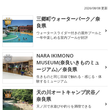
2026/08/08 更新
三郷町ウォーターパーク／奈
1
良県
ウォータースライダー付きの屋外プールと
一年中楽しめる室内プールが好評
NARA IKIMONO
2
MUSEUM(奈良いきものミュ
ージアム)／奈良県
生きものと同じ目線で触れる・感じる・体
験するミュージアム
天の川オートキャンプ沢谷／
3
奈良県
天ノ川で水遊びや釣りを満喫できる