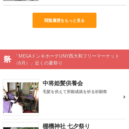
閲覧履歴をもっと見る
「MEGAドンキホーテUNY西大和フリーマーケット
（6月）」近くの夏祭り
中将姫髪供養会
毛髪を供えて所願成就を祈る祈願祭
棚機神社 七夕祭り