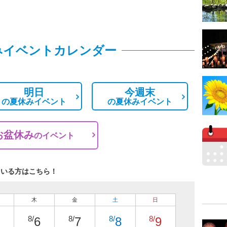
みイベントカレンダー
明日
今週末
の
夏休みイベント
の
夏休みイベント
お盆休み
の
イベント
ている方はこちら！
木
金
土
日
8/
8/
8/
8/
6
7
8
9