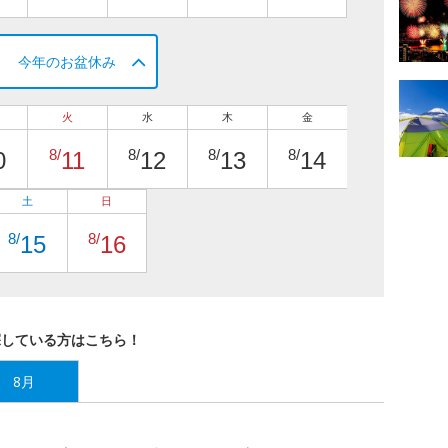
今年のお盆休み
火
水
木
金
8/
8/
8/
8/
0
11
12
13
14
土
日
8/
8/
15
16
探している方はこちら！
8月