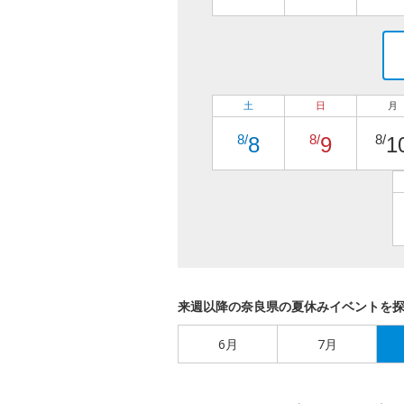
土
日
月
8/
8/
8/
8
9
1
来週以降の奈良県の夏休みイベントを
6月
7月