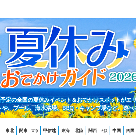
開催予定の全国の夏休みイベント＆おでかけスポットがエ
トや、プール、海水浴場、BBQ・キャンプ場など、遊べ
道
東北
関東
甲信越
東海
北陸
関西
中国
四国
東京
大阪