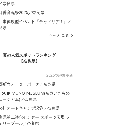
／奈良県
日香音魂祭2026／奈良県
仕事体験型イベント『チャドリデ！』／
良県
もっと見る
夏の人気スポットランキング
【奈良県】
2026/08/08 更新
郷町ウォーターパーク／奈良県
ARA IKIMONO MUSEUM(奈良いきもの
ュージアム)／奈良県
の川オートキャンプ沢谷／奈良県
良県第二浄化センター スポーツ広場 フ
ミリープール／奈良県