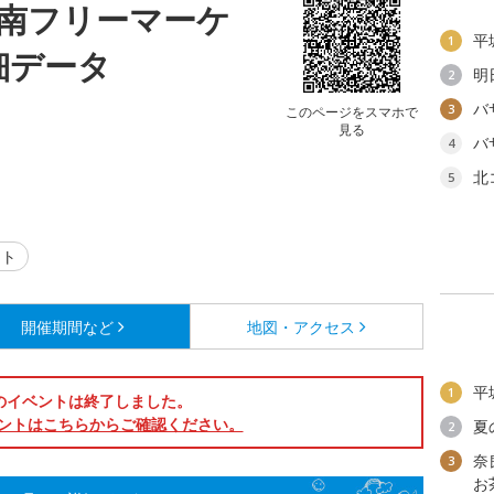
南フリーマーケ
平
1
細データ
明
2
バ
3
このページをスマホで
見る
バ
4
北
5
ント
開催期間など
地図・アクセス
平
1
のイベントは終了しました。
ントはこちらからご確認ください。
夏
2
奈
3
お