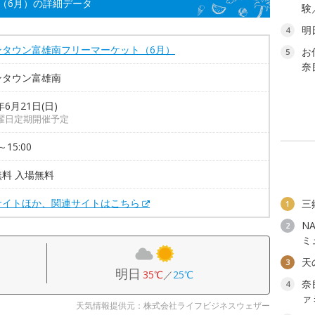
（6月）の詳細データ
験
明
4
ンタウン富雄南フリーマーケット（6月）
お
5
奈
ンタウン富雄南
年6月21日(日)
曜日定期開催予定
～15:00
料 入場無料
サイトほか、関連サイトはこちら
三
1
N
2
ミ
天
3
明日
35℃
／
25℃
奈
4
ァ
天気情報提供元：株式会社ライフビジネスウェザー