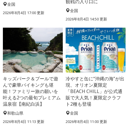
観戦の入り口に
全国
全国
2026年8月4日 17:00
更新
2026年8月4日 14:50
更新
キッズパーク＆プールで遊
冷やすと缶に“沖縄の海”が出
んで豪華バイキングも堪
現、オリオン夏限定
能！ファミリー旅の願いを
「BEACH CHILL」が公式通
叶える2つの最旬プレミアム
販で大人気！夏限定クラフ
温泉宿【南紀白浜】
ト2種も登場
和歌山県
全国
2026年8月4日 11:13
更新
2026年8月4日 11:00
更新