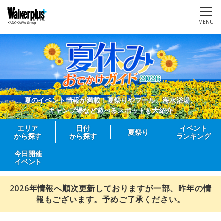
MENU
夏のイベント情報が満載！夏祭りやプール、海水浴場、
キャンプ場など遊べるスポットを大紹介
エリア
日付
イベント
夏祭り
から探す
から探す
ランキング
今日開催
イベント
2026年情報へ順次更新しておりますが一部、昨年の情
報もございます。予めご了承ください。