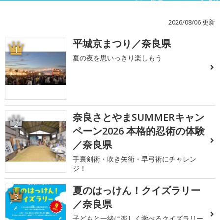
2026/08/06 更新
平城京まつり／奈良県
1
夏の夜を思いっきり楽しもう
奈良さとやまSUMMERキャン
2
ペーン2026 本格的忍術の体験
／奈良県
手裏剣術・吹き矢術・早弓術にチャレン
ジ！
夏のはっけん！クイズラリー
3
／奈良県
子どもと一緒に楽しく学べるクイズラリー