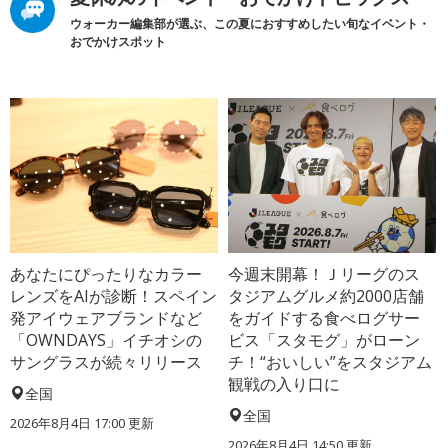
ウォーカー編集部が選ぶ、この夏におすすめしたい旬なイベント・
おでかけスポット
あなたにぴったりなカラー
今週末開幕！Ｊリーグのス
レンズをAIが診断！スペイン
タジアムグルメ約2000店舗
発アイウェアブランドなど
をガイドする食べログサー
「OWNDAYS」イチオシの
ビス「スタモグ」がローン
サングラスが続々リリース
チ！“おいしい”をスタジアム
観戦の入り口に
全国
全国
2026年8月4日 17:00
更新
2026年8月4日 14:50
更新