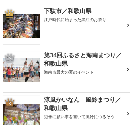
下駄市／和歌山県
1
江戸時代に始まった黒江のお祭り
第34回ふるさと海南まつり／
2
和歌山県
海南市最大の夏のイベント
涼風かいなん 風鈴まつり／
3
和歌山県
短冊に願い事を書いて風鈴につるそう