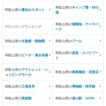
和歌山県の
キャンプ場・BBQ
和歌山県の
夏休みスポット
場
和歌山県の
遊園地・テーマパ
和歌山県の
グランピング
ーク
和歌山県の
水族館・動物園
和歌山県の
プール
和歌山県の
温泉・スパリゾー
和歌山県の
ビーチ・海水浴場
ト
和歌山県の
アウトレット・シ
和歌山県の
商業施設・百貨店
ョッピングモール
和歌山県の
工場見学
和歌山県の
博物館・科学館
和歌山県の
美術館
和歌山県の
道の駅・SA/PA