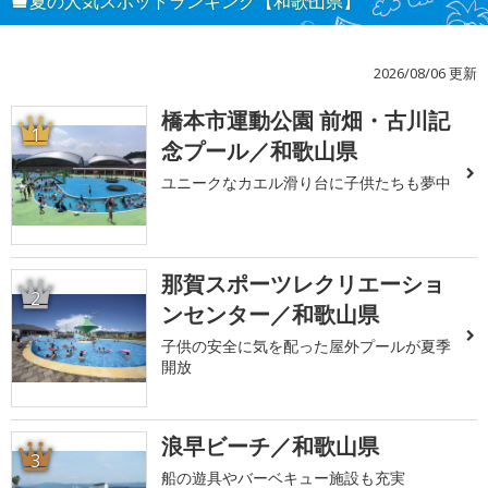
夏の人気スポットランキング【和歌山県】
2026/08/06 更新
橋本市運動公園 前畑・古川記
1
念プール／和歌山県
ユニークなカエル滑り台に子供たちも夢中
那賀スポーツレクリエーショ
2
ンセンター／和歌山県
子供の安全に気を配った屋外プールが夏季
開放
浪早ビーチ／和歌山県
3
船の遊具やバーベキュー施設も充実