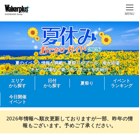
MENU
夏のイベント情報が満載！夏祭りやプール、海水浴場、
キャンプ場など遊べるスポットを大紹介
エリア
日付
イベント
夏祭り
から探す
から探す
ランキング
今日開催
イベント
2026年情報へ順次更新しておりますが一部、昨年の情
報もございます。予めご了承ください。