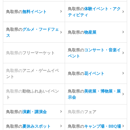
鳥取県の
体験イベント・アク
鳥取県の
無料イベント
ティビティ
鳥取県の
グルメ・フードフェ
鳥取県の
物産展
ス
鳥取県の
コンサート・音楽イ
鳥取県の
フリーマーケット
ベント
鳥取県の
アニメ・ゲームイベ
鳥取県の
花イベント
ント
鳥取県の
動物ふれあいイベン
鳥取県の
美術展・博物展・展
ト
示会
鳥取県の
演劇・講演会
鳥取県の
フェア
鳥取県の
夏休みスポット
鳥取県の
キャンプ場・BBQ場