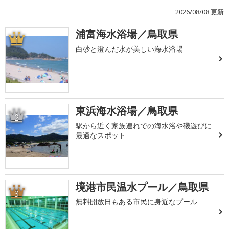
2026/08/08 更新
浦富海水浴場／鳥取県
1
白砂と澄んだ水が美しい海水浴場
東浜海水浴場／鳥取県
2
駅から近く家族連れでの海水浴や磯遊びに
最適なスポット
境港市民温水プール／鳥取県
3
無料開放日もある市民に身近なプール