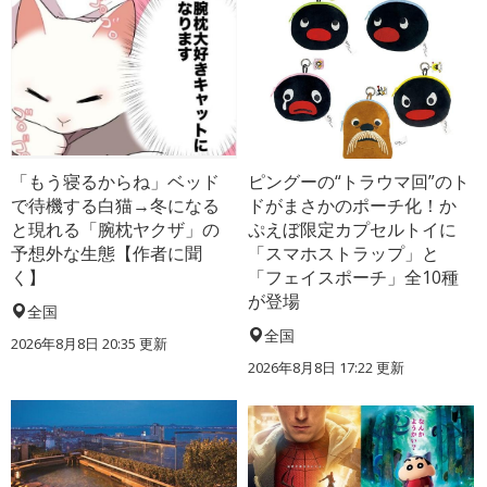
「もう寝るからね」ベッド
ピングーの“トラウマ回”のト
で待機する白猫→冬になる
ドがまさかのポーチ化！か
と現れる「腕枕ヤクザ」の
ぷえぼ限定カプセルトイに
予想外な生態【作者に聞
「スマホストラップ」と
く】
「フェイスポーチ」全10種
が登場
全国
全国
2026年8月8日 20:35
更新
2026年8月8日 17:22
更新