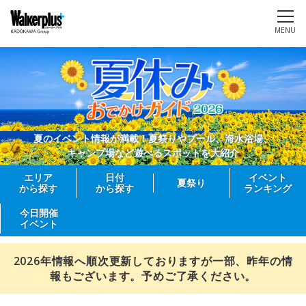
MENU
夏のイベント情報が満載！夏祭りやプール、海水浴場、
キャンプ場など遊べるスポットを大紹介
エリア
日付
イベント
夏祭り
から探す
から探す
ランキング
今日開催
イベント
2026年情報へ順次更新しておりますが一部、昨年の情
報もございます。予めご了承ください。