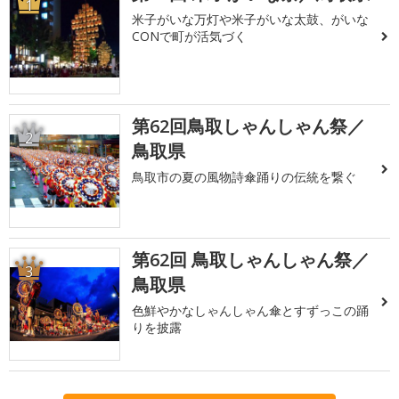
1
米子がいな万灯や米子がいな太鼓、がいな
CONで町が活気づく
第62回鳥取しゃんしゃん祭／
2
鳥取県
鳥取市の夏の風物詩傘踊りの伝統を繋ぐ
第62回 鳥取しゃんしゃん祭／
3
鳥取県
色鮮やかなしゃんしゃん傘とすずっこの踊
りを披露