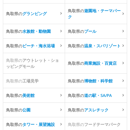
鳥取県の
遊園地・テーマパー
鳥取県の
グランピング
ク
鳥取県の
水族館・動物園
鳥取県の
プール
鳥取県の
ビーチ・海水浴場
鳥取県の
温泉・スパリゾート
鳥取県の
アウトレット・ショ
鳥取県の
商業施設・百貨店
ッピングモール
鳥取県の
工場見学
鳥取県の
博物館・科学館
鳥取県の
美術館
鳥取県の
道の駅・SA/PA
鳥取県の
公園
鳥取県の
アスレチック
鳥取県の
タワー・展望施設
鳥取県の
フードテーマパーク