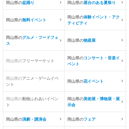
岡山県の
盆踊り
岡山県の
屋台のある夏祭り
岡山県の
体験イベント・アク
岡山県の
無料イベント
ティビティ
岡山県の
グルメ・フードフェ
岡山県の
物産展
ス
岡山県の
コンサート・音楽イ
岡山県の
フリーマーケット
ベント
岡山県の
アニメ・ゲームイベ
岡山県の
花イベント
ント
岡山県の
動物ふれあいイベン
岡山県の
美術展・博物展・展
ト
示会
岡山県の
演劇・講演会
岡山県の
フェア