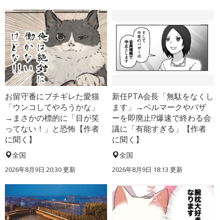
お留守番にブチギレた愛猫
新任PTA会長「無駄をなくし
「ウンコしてやろうかな」
ます」→ベルマークやバザ
→まさかの標的に「目が笑
ーを即廃止!?爆速で終わる会
ってない！」と恐怖【作者
議に「有能すぎる」【作者
に聞く】
に聞く】
全国
全国
2026年8月9日 20:30
更新
2026年8月9日 18:13
更新