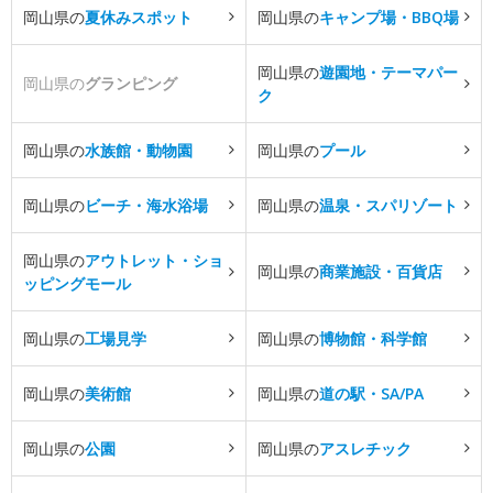
岡山県の
夏休みスポット
岡山県の
キャンプ場・BBQ場
岡山県の
遊園地・テーマパー
岡山県の
グランピング
ク
岡山県の
水族館・動物園
岡山県の
プール
岡山県の
ビーチ・海水浴場
岡山県の
温泉・スパリゾート
岡山県の
アウトレット・ショ
岡山県の
商業施設・百貨店
ッピングモール
岡山県の
工場見学
岡山県の
博物館・科学館
岡山県の
美術館
岡山県の
道の駅・SA/PA
岡山県の
公園
岡山県の
アスレチック