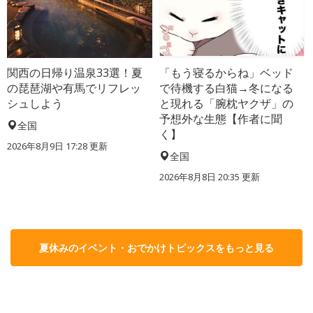
関西の日帰り温泉33選！夏
「もう寝るからね」ベッド
の琵琶湖や有馬でリフレッ
で待機する白猫→冬になる
シュしよう
と現れる「腕枕ヤクザ」の
予想外な生態【作者に聞
全国
く】
2026年8月9日 17:28
更新
全国
2026年8月8日 20:35
更新
夏休みのイベント・おでかけトピックスをもっと見る