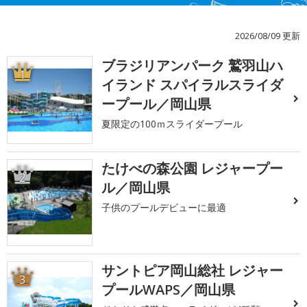
2026/08/09 更新
ブラジリアンパーク 鷲羽山ハ
1
イランド スパイラルスライダ
ープール／岡山県
夏限定の100ｍスライダープール
たけべの森公園 レジャープー
2
ル／岡山県
子供のプールデビューに最適
サントピア岡山総社 レジャー
3
プールWAPS／岡山県