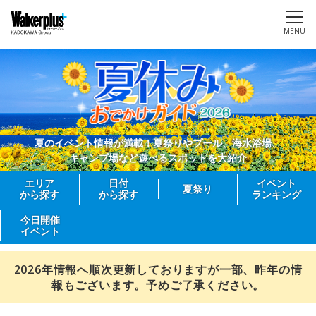
MENU
夏のイベント情報が満載！夏祭りやプール、海水浴場、
キャンプ場など遊べるスポットを大紹介
エリア
日付
イベント
夏祭り
から探す
から探す
ランキング
今日開催
イベント
2026年情報へ順次更新しておりますが一部、昨年の情
報もございます。予めご了承ください。