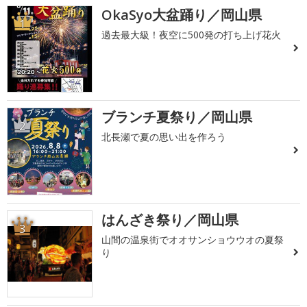
OkaSyo大盆踊り／岡山県
1
過去最大級！夜空に500発の打ち上げ花火
ブランチ夏祭り／岡山県
2
北長瀬で夏の思い出を作ろう
はんざき祭り／岡山県
3
山間の温泉街でオオサンショウウオの夏祭
り