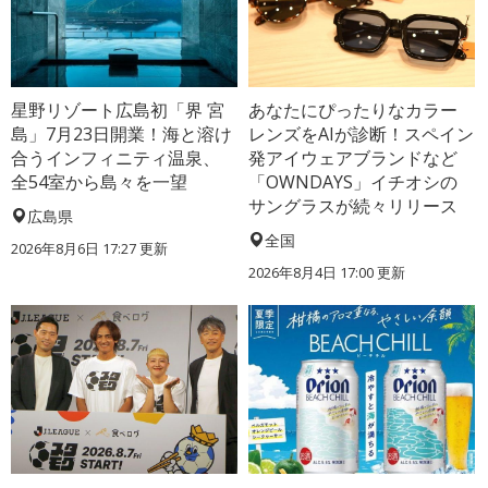
星野リゾート広島初「界 宮
あなたにぴったりなカラー
島」7月23日開業！海と溶け
レンズをAIが診断！スペイン
合うインフィニティ温泉、
発アイウェアブランドなど
全54室から島々を一望
「OWNDAYS」イチオシの
サングラスが続々リリース
広島県
全国
2026年8月6日 17:27
更新
2026年8月4日 17:00
更新