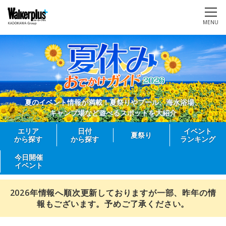
MENU
夏のイベント情報が満載！夏祭りやプール、海水浴場、
キャンプ場など遊べるスポットを大紹介
エリア
日付
イベント
夏祭り
から探す
から探す
ランキング
今日開催
イベント
2026年情報へ順次更新しておりますが一部、昨年の情
報もございます。予めご了承ください。