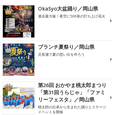
OkaSyo大盆踊り／岡山県
1
過去最大級！夜空に500発の打ち上げ花火
ブランチ夏祭り／岡山県
2
北長瀬で夏の思い出を作ろう
第26回 おかやま桃太郎まつり
3
「第31回うらじゃ」「ファミ
リーフェスタ」／岡山県
桃太郎の伝承から生まれた踊りとステージ
イベントを開催