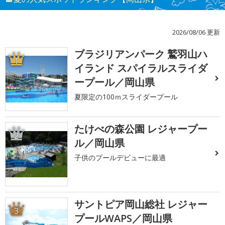
2026/08/06 更新
ブラジリアンパーク 鷲羽山ハ
1
イランド スパイラルスライダ
ープール／岡山県
夏限定の100ｍスライダープール
たけべの森公園 レジャープー
2
ル／岡山県
子供のプールデビューに最適
サントピア岡山総社 レジャー
3
プールWAPS／岡山県