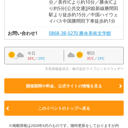
分／美作ICより約10分／勝央ICよ
り約5分[公共交通]JR姫新線勝間田
駅より徒歩約15分／中国ハイウェ
イバス中国勝間田下車徒歩約1分
お問い合わせ1
0868-38-0270 勝央美術文学館
今日
明日
36℃
／
29℃
35℃
／
29℃
天気情報提供元：株式会社ライフビジネスウェザー
開催期間や料金、公式サイトの
情報を見る
このイベントのトップへ戻る
※掲載情報は2026年6月のものです。随時更新をしておりますが内