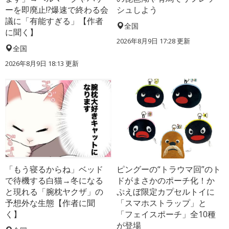
ーを即廃止!?爆速で終わる会
シュしよう
議に「有能すぎる」【作者
全国
に聞く】
2026年8月9日 17:28
更新
全国
2026年8月9日 18:13
更新
「もう寝るからね」ベッド
ピングーの“トラウマ回”のト
で待機する白猫→冬になる
ドがまさかのポーチ化！か
と現れる「腕枕ヤクザ」の
ぷえぼ限定カプセルトイに
予想外な生態【作者に聞
「スマホストラップ」と
く】
「フェイスポーチ」全10種
が登場