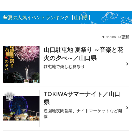
夏の人気イベントランキング【山口県】
2026/08/09 更新
山口駐屯地 夏祭り ～音楽と花
1
火の夕べ～／山口県
駐屯地で楽しむ夏祭り
TOKIWAサマーナイト／山口
2
県
遊園地夜間営業、ナイトマーケットなど開
催