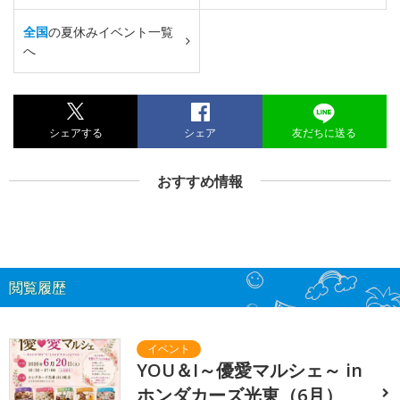
全国
の夏休みイベント一覧
へ
シェアする
シェア
友だちに送る
おすすめ情報
閲覧履歴
YOU＆I～優愛マルシェ～ in
ホンダカーズ光東（6月）