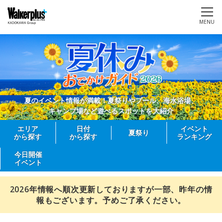
MENU
夏のイベント情報が満載！夏祭りやプール、海水浴場、
キャンプ場など遊べるスポットを大紹介
エリア
日付
イベント
夏祭り
から探す
から探す
ランキング
今日開催
イベント
2026年情報へ順次更新しておりますが一部、昨年の情
報もございます。予めご了承ください。