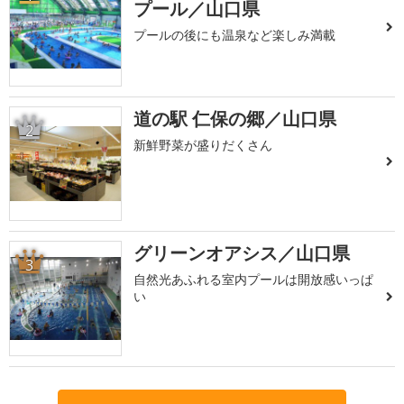
プール／山口県
プールの後にも温泉など楽しみ満載
道の駅 仁保の郷／山口県
2
新鮮野菜が盛りだくさん
グリーンオアシス／山口県
3
自然光あふれる室内プールは開放感いっぱ
い