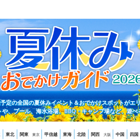
開催予定の全国の夏休みイベント＆おでかけスポットがエ
トや、プール、海水浴場、BBQ・キャンプ場など、遊べ
道
東北
関東
甲信越
東海
北陸
関西
中国
四国
東京
大阪