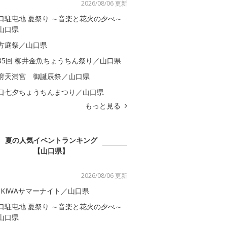
2026/08/06 更新
口駐屯地 夏祭り ～音楽と花火の夕べ～
山口県
方庭祭／山口県
35回 柳井金魚ちょうちん祭り／山口県
府天満宮 御誕辰祭／山口県
口七夕ちょうちんまつり／山口県
もっと見る
夏の人気イベントランキング
【山口県】
2026/08/06 更新
OKIWAサマーナイト／山口県
口駐屯地 夏祭り ～音楽と花火の夕べ～
山口県