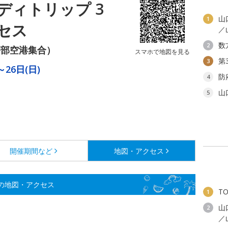
ディトリップ 3
山
1
セス
／
数
2
宇部空港集合）
スマホで地図を見る
第
3
～26日(日)
防
4
山
5
開催期間など
地図・アクセス
の地図・アクセス
T
1
山
2
／