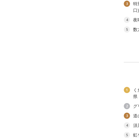
特
3
口
夜
4
数
5
く
1
県
グ
2
道
3
須
4
虹
5