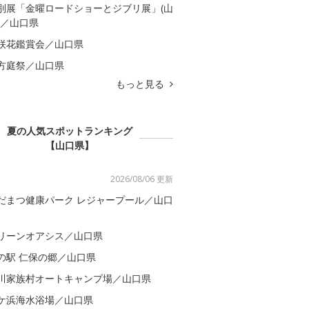
別展「金曜ロードショーとジブリ展」(山
)／山口県
咲花鑑賞会／山口県
方庭祭／山口県
もっと見る
夏の人気スポットランキング
【山口県】
2026/08/06 更新
だまつ健康パーク レジャープール／山口
リーンオアシス／山口県
の駅 仁保の郷／山口県
川家族村オートキャンプ場／山口県
ケ浜海水浴場／山口県