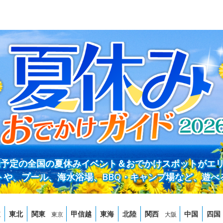
開催予定の全国の夏休みイベント＆おでかけスポットがエ
トや、プール、海水浴場、BBQ・キャンプ場など、遊べ
道
東北
関東
甲信越
東海
北陸
関西
中国
四国
東京
大阪