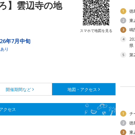
ろ】雲辺寺の地
徳
1
東
2
鳴
3
スマホで地図を見る
2
4
026年7月中旬
県
合あり
第
5
開催期間など
地図・アクセス
アクセス
チ
1
徳
2
東
3