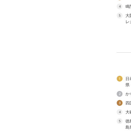
鳴
4
大
5
レ
日
1
県
か
2
四
3
大
4
徳
5
島