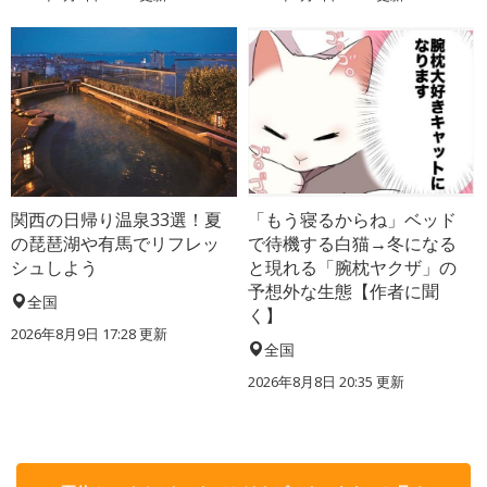
関西の日帰り温泉33選！夏
「もう寝るからね」ベッド
の琵琶湖や有馬でリフレッ
で待機する白猫→冬になる
シュしよう
と現れる「腕枕ヤクザ」の
予想外な生態【作者に聞
全国
く】
2026年8月9日 17:28
更新
全国
2026年8月8日 20:35
更新