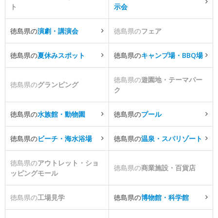
ト
示会
徳島県の
演劇・講演会
徳島県の
フェア
徳島県の
夏休みスポット
徳島県の
キャンプ場・BBQ場
徳島県の
遊園地・テーマパー
徳島県の
グランピング
ク
徳島県の
水族館・動物園
徳島県の
プール
徳島県の
ビーチ・海水浴場
徳島県の
温泉・スパリゾート
徳島県の
アウトレット・ショ
徳島県の
商業施設・百貨店
ッピングモール
徳島県の
工場見学
徳島県の
博物館・科学館