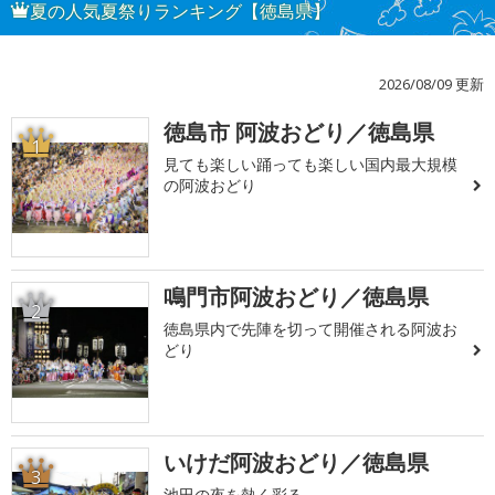
夏の人気夏祭りランキング【徳島県】
2026/08/09 更新
徳島市 阿波おどり／徳島県
1
見ても楽しい踊っても楽しい国内最大規模
の阿波おどり
鳴門市阿波おどり／徳島県
2
徳島県内で先陣を切って開催される阿波お
どり
いけだ阿波おどり／徳島県
3
池田の夜を熱く彩る