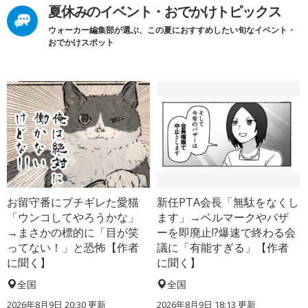
夏休みのイベント・おでかけトピックス
ウォーカー編集部が選ぶ、この夏におすすめしたい旬なイベント・
おでかけスポット
お留守番にブチギレた愛猫
新任PTA会長「無駄をなくし
「ウンコしてやろうかな」
ます」→ベルマークやバザ
→まさかの標的に「目が笑
ーを即廃止!?爆速で終わる会
ってない！」と恐怖【作者
議に「有能すぎる」【作者
に聞く】
に聞く】
全国
全国
2026年8月9日 20:30
更新
2026年8月9日 18:13
更新