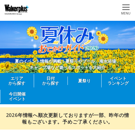
MENU
夏のイベント情報が満載！夏祭りやプール、海水浴場、
キャンプ場など遊べるスポットを大紹介
エリア
日付
イベント
夏祭り
から探す
から探す
ランキング
今日開催
イベント
2026年情報へ順次更新しておりますが一部、昨年の情
報もございます。予めご了承ください。