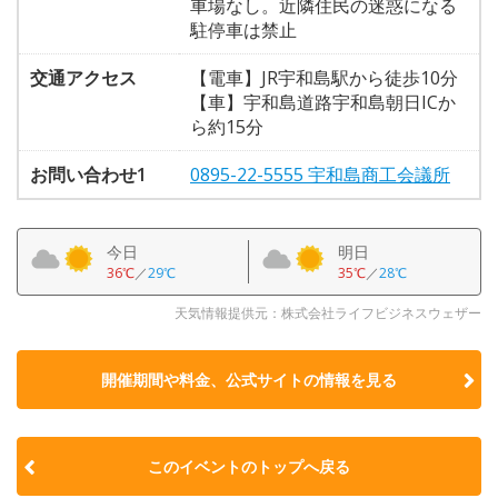
車場なし。近隣住民の迷惑になる
駐停車は禁止
交通アクセス
【電車】JR宇和島駅から徒歩10分
【車】宇和島道路宇和島朝日ICか
ら約15分
お問い合わせ1
0895-22-5555 宇和島商工会議所
今日
明日
36℃
／
29℃
35℃
／
28℃
天気情報提供元：株式会社ライフビジネスウェザー
開催期間や料金、公式サイトの
情報を見る
このイベントのトップへ戻る