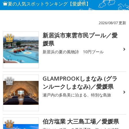
夏の人気スポットランキング【愛媛県】
2026/08/07 更新
新居浜市東雲市民プール／愛
1
媛県
新居浜の夏の風物詩 10円プール
GLAMPROOKしまなみ (グラ
2
ンルークしまなみ)／愛媛県
瀬戸内の多島美に泊まる、特別な島旅
伯方塩業 大三島工場／愛媛県
3