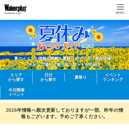
MENU
夏のイベント情報が満載！夏祭りやプール、海水浴場、
キャンプ場など遊べるスポットを大紹介
エリア
日付
イベント
夏祭り
から探す
から探す
ランキング
今日開催
イベント
2026年情報へ順次更新しておりますが一部、昨年の情
報もございます。予めご了承ください。