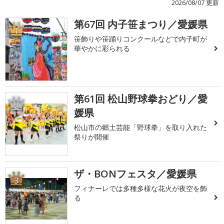
2026/08/07 更新
第67回 内子笹まつり／愛媛県
1
笹飾りや笹踊りコンクールなどで内子町が
華やかに彩られる
第61回 松山野球拳おどり／愛
2
媛県
松山市の郷土芸能「野球拳」を取り入れた
祭りが開催
ザ・BONフェスタ／愛媛県
3
フィナーレでは多種多様な花火が夜空を飾
る