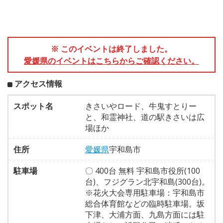
※ このイベントは終了しました。
愛媛県のイベントはこちらからご確認ください。
アクセス情報
スポット名
きさいやロード、牛鬼すとりー
と、和霊神社、道の駅きさいは広
場ほか
住所
愛媛県
宇和島市
駐車場
〇 400台 無料 宇和島市役所(100
台)、フジグラン北宇和島(300台)。
※花火大会専用駐車場：宇和島市
総合体育館などの臨時駐車場。坂
下津、大浦方面、九島方面には駐