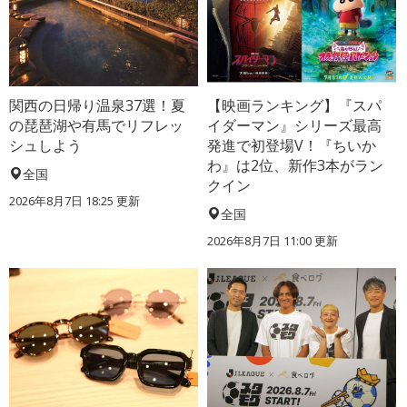
関西の日帰り温泉37選！夏
【映画ランキング】『スパ
の琵琶湖や有馬でリフレッ
イダーマン』シリーズ最高
シュしよう
発進で初登場V！『ちいか
わ』は2位、新作3本がラン
全国
クイン
2026年8月7日 18:25
更新
全国
2026年8月7日 11:00
更新