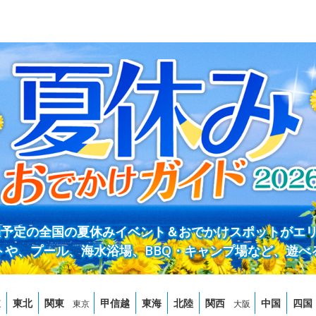
開催予定の全国の夏休みイベント＆おでかけスポットがエ
トや、プール、海水浴場、BBQ・キャンプ場など、遊べ
道
東北
関東
甲信越
東海
北陸
関西
中国
四国
東京
大阪