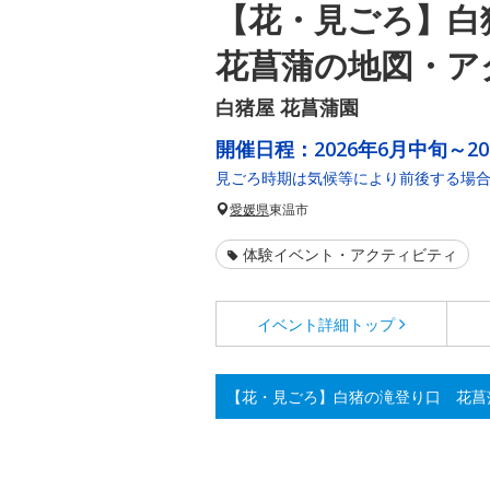
【花・見ごろ】
花菖蒲の地図・ア
白猪屋 花菖蒲園
開催日程：
2026年6月中旬～2
見ごろ時期は気候等により前後する場
愛媛県
東温市
体験イベント・アクティビティ
イベント詳細
トップ
【花・見ごろ】白猪の滝登り口 花菖