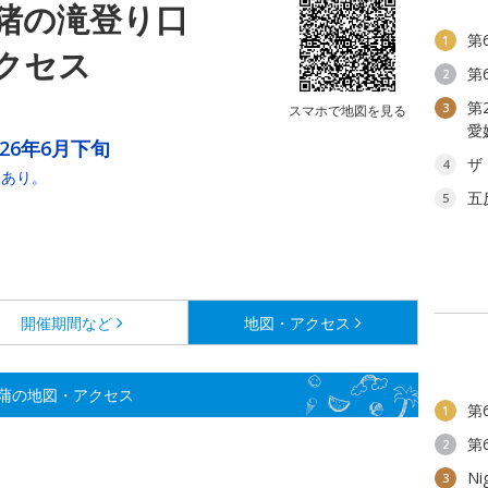
白猪の滝登り口
第
1
クセス
第
2
第
3
スマホで地図を見る
愛
026年6月下旬
ザ
4
合あり。
五
5
開催期間など
地図・アクセス
蒲の地図・アクセス
第
1
第
2
Ni
3