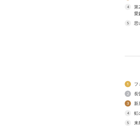
第
4
愛
思
5
フ
1
長
2
新
3
虹
4
来
5