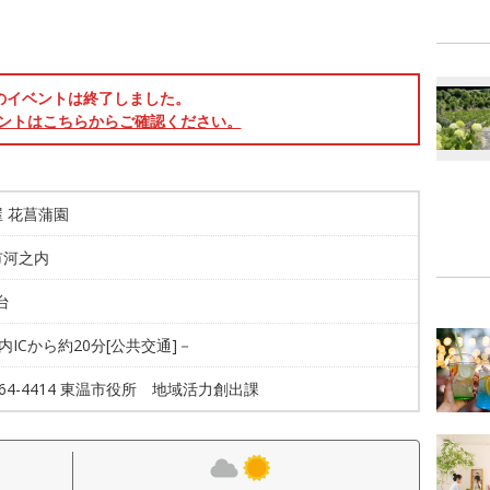
のイベントは終了しました。
ントはこちらからご確認ください。
 花菖蒲園
市河之内
台
川内ICから約20分[公共交通]－
-964-4414 東温市役所 地域活力創出課