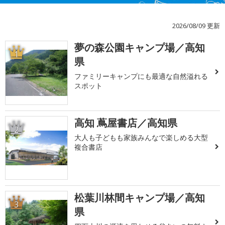
2026/08/09 更新
夢の森公園キャンプ場／高知
1
県
ファミリーキャンプにも最適な自然溢れる
スポット
高知 蔦屋書店／高知県
2
大人も子どもも家族みんなで楽しめる大型
複合書店
松葉川林間キャンプ場／高知
3
県