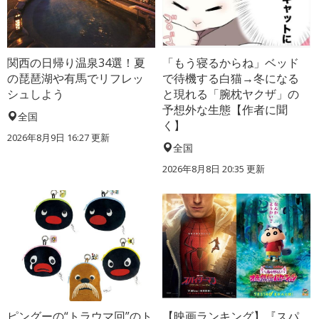
関西の日帰り温泉34選！夏
「もう寝るからね」ベッド
の琵琶湖や有馬でリフレッ
で待機する白猫→冬になる
シュしよう
と現れる「腕枕ヤクザ」の
予想外な生態【作者に聞
全国
く】
2026年8月9日 16:27
更新
全国
2026年8月8日 20:35
更新
ピングーの“トラウマ回”のト
【映画ランキング】『スパ