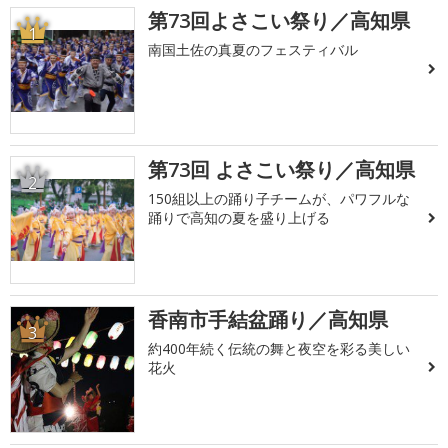
第73回よさこい祭り／高知県
1
南国土佐の真夏のフェスティバル
第73回 よさこい祭り／高知県
2
150組以上の踊り子チームが、パワフルな
踊りで高知の夏を盛り上げる
香南市手結盆踊り／高知県
3
約400年続く伝統の舞と夜空を彩る美しい
花火