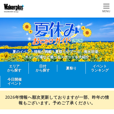
MENU
夏のイベント情報が満載！夏祭りやプール、海水浴場、
キャンプ場など遊べるスポットを大紹介
エリア
日付
イベント
夏祭り
から探す
から探す
ランキング
今日開催
イベント
2026年情報へ順次更新しておりますが一部、昨年の情
報もございます。予めご了承ください。