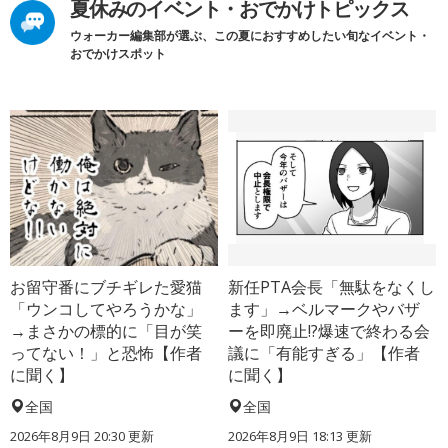
夏休みのイベント・おでかけトピックス
ウォーカー編集部が選ぶ、この夏におすすめしたい旬なイベント・
おでかけスポット
お留守番にブチギレた愛猫
新任PTA会長「無駄をなくし
「ウンコしてやろうかな」
ます」→ベルマークやバザ
→まさかの標的に「目が笑
ーを即廃止!?爆速で終わる会
ってない！」と恐怖【作者
議に「有能すぎる」【作者
に聞く】
に聞く】
全国
全国
2026年8月9日 20:30
更新
2026年8月9日 18:13
更新