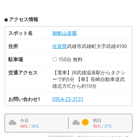
アクセス情報
スポット名
御船山楽園
住所
佐賀県
武雄市武雄町大字武雄4100
駐車場
〇 150台 無料
交通アクセス
【電車】JR武雄温泉駅からタクシ
ーで約5分 【車】長崎自動車道武
雄北方ICから約10分
お問い合わせ1
0954-23-3131
今日
明日
34℃
／
28℃
35℃
／
27℃