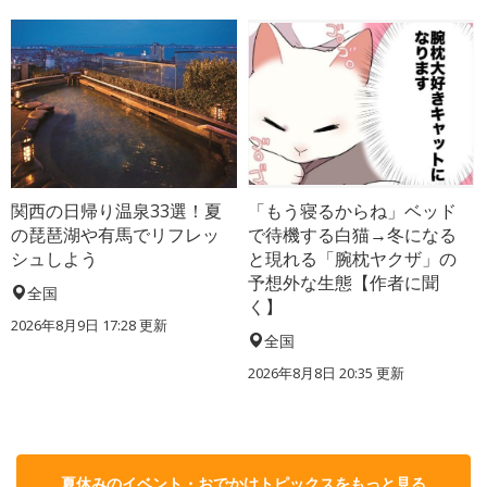
関西の日帰り温泉33選！夏
「もう寝るからね」ベッド
の琵琶湖や有馬でリフレッ
で待機する白猫→冬になる
シュしよう
と現れる「腕枕ヤクザ」の
予想外な生態【作者に聞
全国
く】
2026年8月9日 17:28
更新
全国
2026年8月8日 20:35
更新
夏休みのイベント・おでかけトピックスをもっと見る