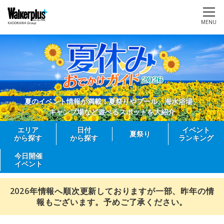
MENU
夏のイベント情報が満載！夏祭りやプール、海水浴場、
キャンプ場など遊べるスポットを大紹介
エリア
日付
イベント
夏祭り
から探す
から探す
ランキング
今日開催
イベント
2026年情報へ順次更新しておりますが一部、昨年の情
報もございます。予めご了承ください。