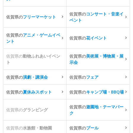
佐賀県の
コンサート・音楽イ
佐賀県の
フリーマーケット
ベント
佐賀県の
アニメ・ゲームイベ
佐賀県の
花イベント
ント
佐賀県の
動物ふれあいイベン
佐賀県の
美術展・博物展・展
ト
示会
佐賀県の
演劇・講演会
佐賀県の
フェア
佐賀県の
夏休みスポット
佐賀県の
キャンプ場・BBQ場
佐賀県の
遊園地・テーマパー
佐賀県の
グランピング
ク
佐賀県の
水族館・動物園
佐賀県の
プール