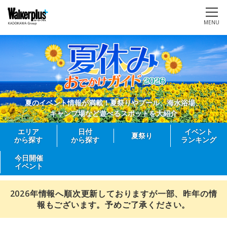
MENU
夏のイベント情報が満載！夏祭りやプール、海水浴場、
キャンプ場など遊べるスポットを大紹介
エリア
日付
イベント
夏祭り
から探す
から探す
ランキング
今日開催
イベント
2026年情報へ順次更新しておりますが一部、昨年の情
報もございます。予めご了承ください。