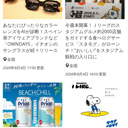
あなたにぴったりなカラー
今週末開幕！Ｊリーグのス
レンズをAIが診断！スペイン
タジアムグルメ約2000店舗
発アイウェアブランドなど
をガイドする食べログサー
「OWNDAYS」イチオシの
ビス「スタモグ」がローン
サングラスが続々リリース
チ！“おいしい”をスタジアム
観戦の入り口に
全国
全国
2026年8月4日 17:00
更新
2026年8月4日 14:50
更新