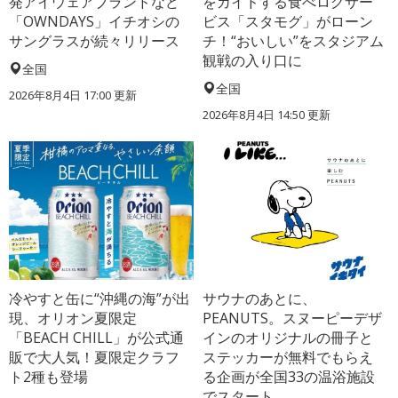
発アイウェアブランドなど
をガイドする食べログサー
「OWNDAYS」イチオシの
ビス「スタモグ」がローン
サングラスが続々リリース
チ！“おいしい”をスタジアム
観戦の入り口に
全国
全国
2026年8月4日 17:00
更新
2026年8月4日 14:50
更新
冷やすと缶に“沖縄の海”が出
サウナのあとに、
現、オリオン夏限定
PEANUTS。スヌーピーデザ
「BEACH CHILL」が公式通
インのオリジナルの冊子と
販で大人気！夏限定クラフ
ステッカーが無料でもらえ
ト2種も登場
る企画が全国33の温浴施設
でスタート