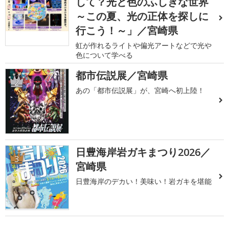
して？光と色のふしぎな世界
～この夏、光の正体を探しに
行こう！～」／宮崎県
虹が作れるライトや偏光アートなどで光や
色について学べる
都市伝説展／宮崎県
2
あの「都市伝説展」が、宮崎へ初上陸！
日豊海岸岩ガキまつり2026／
3
宮崎県
日豊海岸のデカい！美味い！岩ガキを堪能