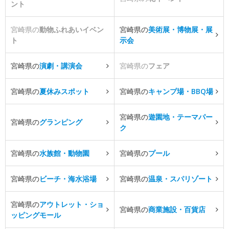
ント
宮崎県の
動物ふれあいイベン
宮崎県の
美術展・博物展・展
ト
示会
宮崎県の
演劇・講演会
宮崎県の
フェア
宮崎県の
夏休みスポット
宮崎県の
キャンプ場・BBQ場
宮崎県の
遊園地・テーマパー
宮崎県の
グランピング
ク
宮崎県の
水族館・動物園
宮崎県の
プール
宮崎県の
ビーチ・海水浴場
宮崎県の
温泉・スパリゾート
宮崎県の
アウトレット・ショ
宮崎県の
商業施設・百貨店
ッピングモール