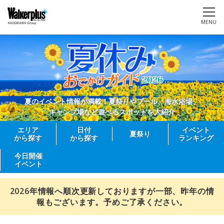
MENU
夏のイベント情報が満載！夏祭りやプール、海水浴場、
キャンプ場など遊べるスポットを大紹介
エリア
日付
イベント
夏祭り
から探す
から探す
ランキング
今日開催
イベント
2026年情報へ順次更新しておりますが一部、昨年の情
報もございます。予めご了承ください。