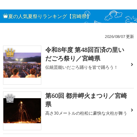
夏の人気夏祭りランキング【宮崎県】
2026/08/07 更新
令和8年度 第48回百済の里い
1
だごろ祭り／宮崎県
伝統芸能いだごろ踊りを皆で踊ろう！
第60回 都井岬火まつり／宮崎
2
県
高さ30メートルの柱松に豪快な火柱が舞う