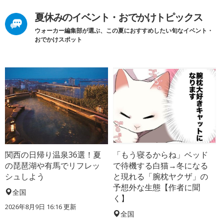
夏休みのイベント・おでかけトピックス
ウォーカー編集部が選ぶ、この夏におすすめしたい旬なイベント・
おでかけスポット
関西の日帰り温泉36選！夏
「もう寝るからね」ベッド
の琵琶湖や有馬でリフレッ
で待機する白猫→冬になる
シュしよう
と現れる「腕枕ヤクザ」の
予想外な生態【作者に聞
全国
く】
2026年8月9日 16:16
更新
全国