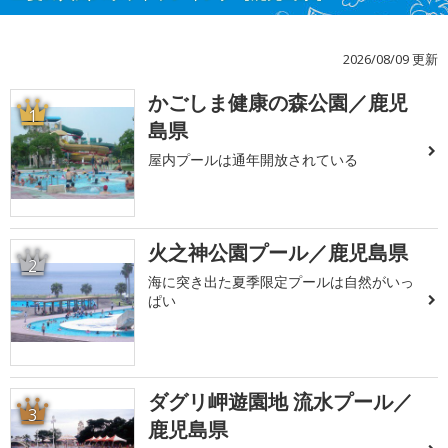
2026/08/09 更新
かごしま健康の森公園／鹿児
1
島県
屋内プールは通年開放されている
火之神公園プール／鹿児島県
2
海に突き出た夏季限定プールは自然がいっ
ぱい
ダグリ岬遊園地 流水プール／
3
鹿児島県