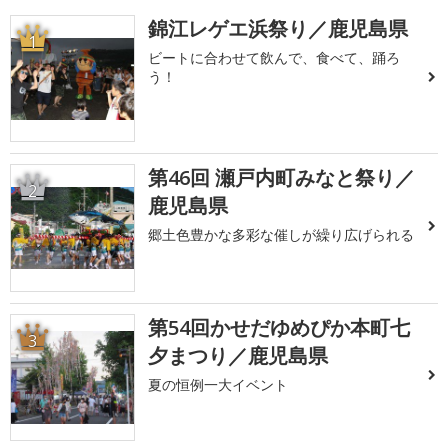
錦江レゲエ浜祭り／鹿児島県
1
ビートに合わせて飲んで、食べて、踊ろ
う！
第46回 瀬戸内町みなと祭り／
2
鹿児島県
郷土色豊かな多彩な催しが繰り広げられる
第54回かせだゆめぴか本町七
3
夕まつり／鹿児島県
夏の恒例一大イベント