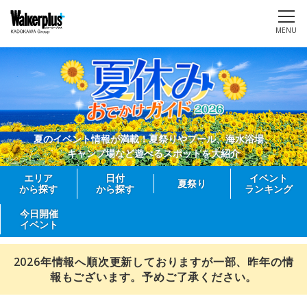
MENU
夏のイベント情報が満載！夏祭りやプール、海水浴場、
キャンプ場など遊べるスポットを大紹介
エリア
日付
イベント
夏祭り
から探す
から探す
ランキング
今日開催
イベント
2026年情報へ順次更新しておりますが一部、昨年の情
報もございます。予めご了承ください。