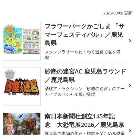
2026/08/08 更新
フラワーパークかごしま 「サ
1
マーフェスティバル」／鹿児
島県
スタンプラリーやわくわく迷路で夏を満
喫！
砂塵の迷宮AC 鹿児島ラウンド
2
／鹿児島県
踏破アトラクション「砂塵の迷宮」のアー
カイブスペシャル版が登場
南日本新聞社創立145年記
3
念 大恐竜展2026／鹿児島県
鹿児島で本物の化石・標本を楽しめる恐竜