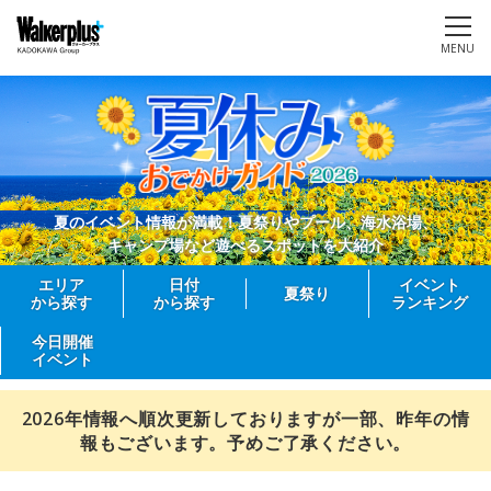
MENU
夏のイベント情報が満載！夏祭りやプール、海水浴場、
キャンプ場など遊べるスポットを大紹介
エリア
日付
イベント
夏祭り
から探す
から探す
ランキング
今日開催
イベント
2026年情報へ順次更新しておりますが一部、昨年の情
報もございます。予めご了承ください。