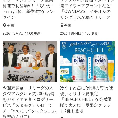
発進で初登場V！『ちいか
発アイウェアブランドなど
わ』は2位、新作3本がラン
「OWNDAYS」イチオシの
クイン
サングラスが続々リリース
全国
全国
2026年8月7日 11:00
更新
2026年8月4日 17:00
更新
今週末開幕！Ｊリーグのス
冷やすと缶に“沖縄の海”が出
タジアムグルメ約2000店舗
現、オリオン夏限定
をガイドする食べログサー
「BEACH CHILL」が公式通
ビス「スタモグ」がローン
販で大人気！夏限定クラフ
チ！“おいしい”をスタジアム
ト2種も登場
観戦の入り口に