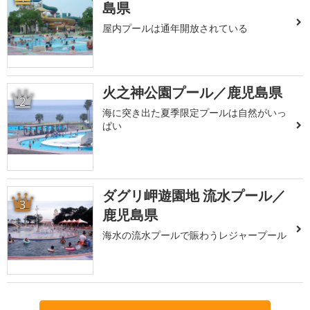
島県
屋内プールは通年開放されている
火之神公園プール／鹿児島県
2
海に突き出た夏季限定プールは自然がいっ
ぱい
ダグリ岬遊園地 流水プール／
3
鹿児島県
海水の流水プールで賑わうレジャープール