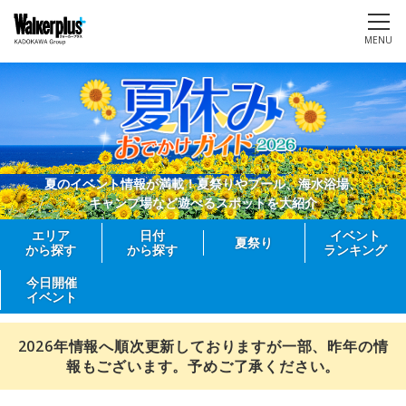
MENU
夏のイベント情報が満載！夏祭りやプール、海水浴場、
キャンプ場など遊べるスポットを大紹介
エリア
日付
イベント
夏祭り
から探す
から探す
ランキング
今日開催
イベント
2026年情報へ順次更新しておりますが一部、昨年の情
報もございます。予めご了承ください。