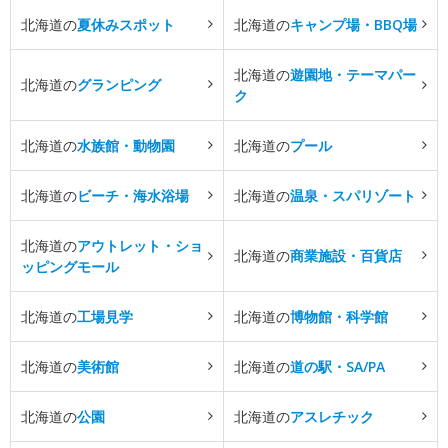
北海道の
夏休みスポット
北海道の
キャンプ場・BBQ場
北海道の
遊園地・テーマパー
北海道の
グランピング
ク
北海道の
水族館・動物園
北海道の
プール
北海道の
ビーチ・海水浴場
北海道の
温泉・スパリゾート
北海道の
アウトレット・ショ
北海道の
商業施設・百貨店
ッピングモール
北海道の
工場見学
北海道の
博物館・科学館
北海道の
美術館
北海道の
道の駅・SA/PA
北海道の
公園
北海道の
アスレチック