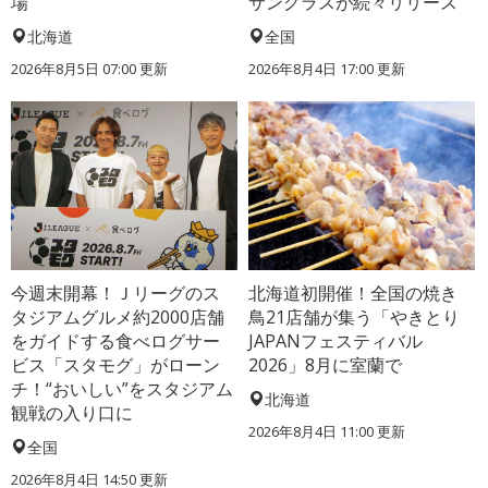
場
サングラスが続々リリース
北海道
全国
2026年8月5日 07:00
更新
2026年8月4日 17:00
更新
今週末開幕！Ｊリーグのス
北海道初開催！全国の焼き
タジアムグルメ約2000店舗
鳥21店舗が集う「やきとり
をガイドする食べログサー
JAPANフェスティバル
ビス「スタモグ」がローン
2026」8月に室蘭で
チ！“おいしい”をスタジアム
北海道
観戦の入り口に
2026年8月4日 11:00
更新
全国
2026年8月4日 14:50
更新