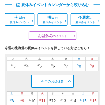
夏休みイベントカレンダーから絞り込む
今日
明日
今週末
の
の
の
夏休みイベント
夏休みイベント
夏休みイベント
お盆休み
の
イベント
今週の北海道の夏休みイベントを探している方はこちら！
月
火
水
木
金
土
日
8/
8/
8/
8/
8/
8/
8/
3
4
5
6
7
8
9
今年のお盆休み
土
日
月
火
水
木
金
土
日
8/
8/
8/
8/
8/
8/
8/
8/
8/
8
9
10
11
12
13
14
15
16