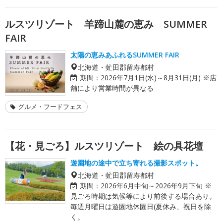
ルスツリゾート 羊蹄山麓の恵み SUMMER
FAIR
太陽の恵みあふれるSUMMER FAIR
北海道・虻田郡留寿都村
期間：
2026年7月1日(水)～8月31日(月) ※店
舗により営業時間が異なる
グルメ・フードフェス
【花・見ごろ】ルスツリゾート 絵の具花壇
遊園地の途中で立ち寄れる撮影スポット。
北海道・虻田郡留寿都村
期間：
2026年6月中旬～2026年9月下旬 ※
見ごろ時期は気候等により前後する場合あり。
毎週月曜日は遊園地休園日(夏休み、祝日を除
く。