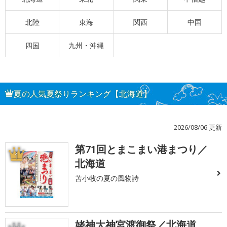
北陸
東海
関西
中国
四国
九州・沖縄
夏の人気夏祭りランキング【北海道】
2026/08/06 更新
第71回とまこまい港まつり／
1
北海道
苫小牧の夏の風物詩
姥神大神宮渡御祭／北海道