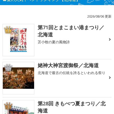
2026/08/06 更新
第71回とまこまい港まつり／
1
北海道
苫小牧の夏の風物詩
姥神大神宮渡御祭／北海道
2
北海道で最古の伝統を誇るといわれる祭り
第28回 きもべつ夏まつり／北
3
海道