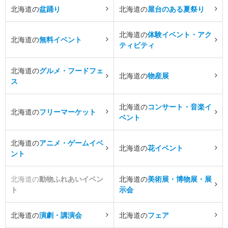
北海道の
盆踊り
北海道の
屋台のある夏祭り
北海道の
体験イベント・アク
北海道の
無料イベント
ティビティ
北海道の
グルメ・フードフェ
北海道の
物産展
ス
北海道の
コンサート・音楽イ
北海道の
フリーマーケット
ベント
北海道の
アニメ・ゲームイベ
北海道の
花イベント
ント
北海道の
動物ふれあいイベン
北海道の
美術展・博物展・展
ト
示会
北海道の
演劇・講演会
北海道の
フェア