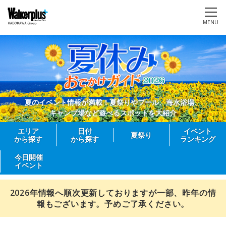
MENU
夏のイベント情報が満載！夏祭りやプール、海水浴場、
キャンプ場など遊べるスポットを大紹介
エリア
日付
イベント
夏祭り
から探す
から探す
ランキング
今日開催
イベント
2026年情報へ順次更新しておりますが一部、昨年の情
報もございます。予めご了承ください。