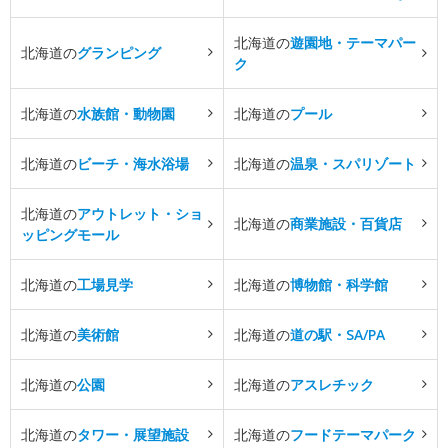
北海道の
遊園地・テーマパー
北海道の
グランピング
ク
北海道の
水族館・動物園
北海道の
プール
北海道の
ビーチ・海水浴場
北海道の
温泉・スパリゾート
北海道の
アウトレット・ショ
北海道の
商業施設・百貨店
ッピングモール
北海道の
工場見学
北海道の
博物館・科学館
北海道の
美術館
北海道の
道の駅・SA/PA
北海道の
公園
北海道の
アスレチック
北海道の
タワー・展望施設
北海道の
フードテーマパーク