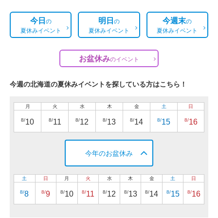
今日
明日
今週末
の
の
の
夏休みイベント
夏休みイベント
夏休みイベント
お盆休み
の
イベント
今週の北海道の夏休みイベントを探している方はこちら！
月
火
水
木
金
土
日
8/
8/
8/
8/
8/
8/
8/
10
11
12
13
14
15
16
今年のお盆休み
土
日
月
火
水
木
金
土
日
8/
8/
8/
8/
8/
8/
8/
8/
8/
8
9
10
11
12
13
14
15
16