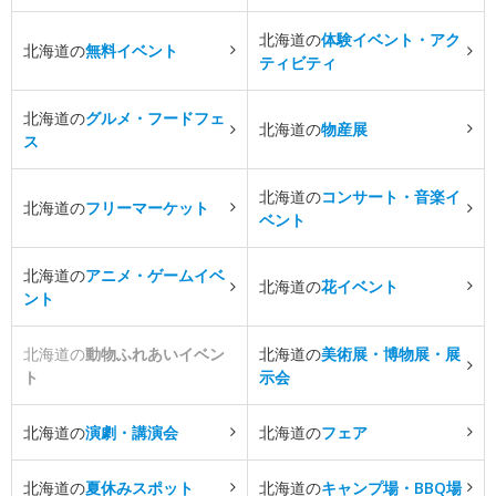
北海道の
体験イベント・アク
北海道の
無料イベント
ティビティ
北海道の
グルメ・フードフェ
北海道の
物産展
ス
北海道の
コンサート・音楽イ
北海道の
フリーマーケット
ベント
北海道の
アニメ・ゲームイベ
北海道の
花イベント
ント
北海道の
動物ふれあいイベン
北海道の
美術展・博物展・展
ト
示会
北海道の
演劇・講演会
北海道の
フェア
北海道の
夏休みスポット
北海道の
キャンプ場・BBQ場