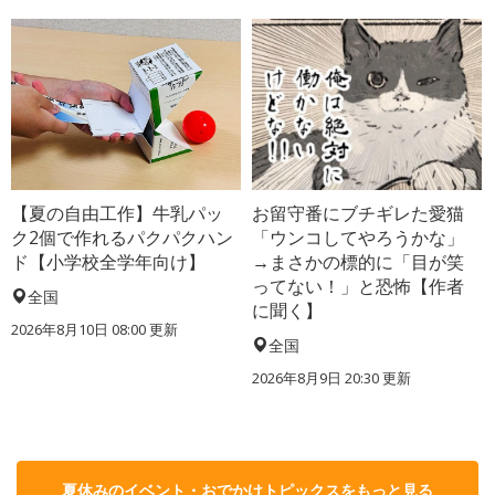
【夏の自由工作】牛乳パッ
お留守番にブチギレた愛猫
ク2個で作れるパクパクハン
「ウンコしてやろうかな」
ド【小学校全学年向け】
→まさかの標的に「目が笑
ってない！」と恐怖【作者
全国
に聞く】
2026年8月10日 08:00
更新
全国
2026年8月9日 20:30
更新
夏休みのイベント・おでかけトピックスをもっと見る