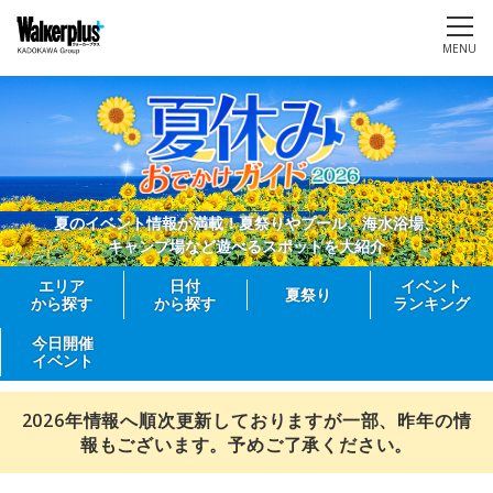
MENU
夏のイベント情報が満載！夏祭りやプール、海水浴場、
キャンプ場など遊べるスポットを大紹介
エリア
日付
イベント
夏祭り
から探す
から探す
ランキング
今日開催
イベント
2026年情報へ順次更新しておりますが一部、昨年の情
報もございます。予めご了承ください。