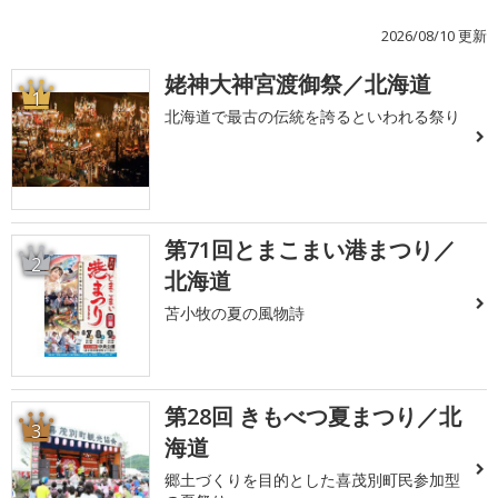
2026/08/10 更新
姥神大神宮渡御祭／北海道
1
北海道で最古の伝統を誇るといわれる祭り
第71回とまこまい港まつり／
2
北海道
苫小牧の夏の風物詩
第28回 きもべつ夏まつり／北
3
海道
郷土づくりを目的とした喜茂別町民参加型