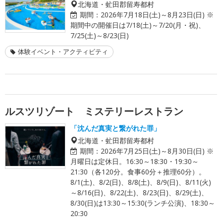
北海道・虻田郡留寿都村
期間：
2026年7月18日(土)～8月23日(日) ※
期間中の開催日は7/18(土)～7/20(月・祝)、
7/25(土)～8/23(日)
体験イベント・アクティビティ
ルスツリゾート ミステリーレストラン
「沈んだ真実と繋がれた罪」
北海道・虻田郡留寿都村
期間：
2026年7月25日(土)～8月30日(日) ※
月曜日は定休日。16:30～18:30・19:30～
21:30（各120分。食事60分＋推理60分）。
8/1(土)、8/2(日)、8/8(土)、8/9(日)、8/11(火)
～8/16(日)、8/22(土)、8/23(日)、8/29(土)、
8/30(日)は13:30～15:30(ランチ公演)、18:30～
20:30