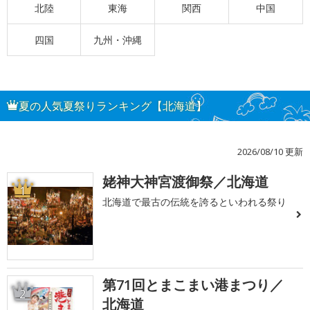
北陸
東海
関西
中国
四国
九州・沖縄
夏の人気夏祭りランキング【北海道】
2026/08/10 更新
姥神大神宮渡御祭／北海道
1
北海道で最古の伝統を誇るといわれる祭り
第71回とまこまい港まつり／
2
北海道