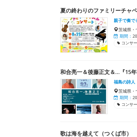
夏の終わりのファミリーチャ
親子で奏で
茨城県・
期間：
2
コンサ
和合亮一＆後藤正文＆…『15年
福島の詩人
茨城県・
期間：
2
コンサ
歌は海を越えて（つくば市）