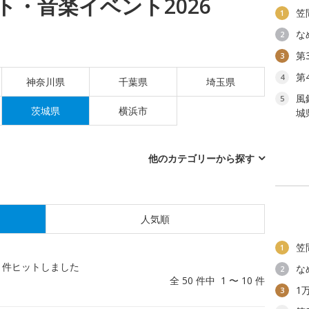
・音楽イベント2026
笠
1
な
2
第
3
第
4
神奈川県
千葉県
埼玉県
風
5
茨城県
横浜市
城
他のカテゴリーから探す
人気順
笠
1
件ヒットしました
な
2
全 50 件中 1 〜 10 件
1
3