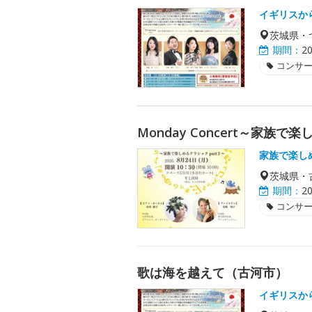
イギリスか
茨城県・
期間：
2
コンサ
Monday Concert～家族で
家族で楽し
茨城県・
期間：
2
コンサ
歌は海を越えて（古河市）
イギリスか