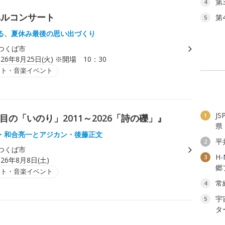
第
4
ペルコンサート
第
5
る、夏休み最後の思い出づくり
つくば市
026年8月25日(火) ※開場 10：30
ート・音楽イベント
J
1
目の「いのり」2011～2026「詩の礫」』
県
・和合亮一とアジカン・後藤正文
平
2
つくば市
H
3
026年8月8日(土)
郷
ート・音楽イベント
常
4
宇
5
タ