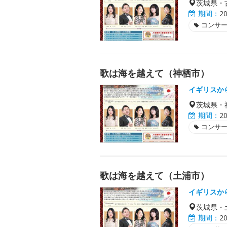
茨城県・
期間：
2
コンサ
歌は海を越えて（神栖市）
イギリスか
茨城県・
期間：
2
コンサ
歌は海を越えて（土浦市）
イギリスか
茨城県・
期間：
2