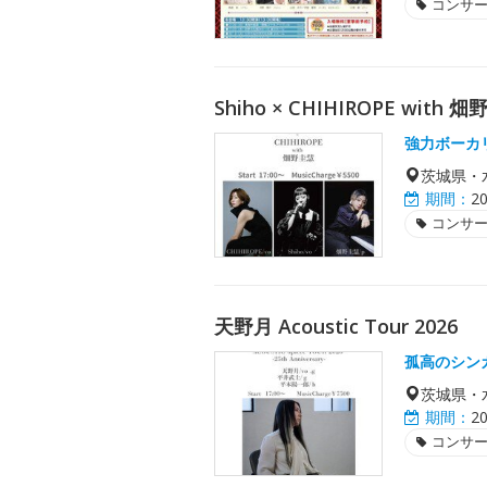
コンサ
Shiho × CHIHIROPE with 畑
強力ボーカ
茨城県・
期間：
2
コンサ
天野月 Acoustic Tour 2026
孤高のシン
茨城県・
期間：
2
コンサ