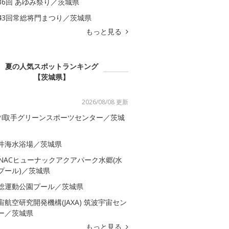
36回 あゆみ祭り／茨城県
43回常総将門まつり／茨城県
もっと見る
夏の人気スポットランキング
【茨城県】
2026/08/08 更新
SPI取手グリーンスポーツセンター／茨城
井海水浴場／茨城県
-NACヒューナックアクアパーク水郷(水
プール)／茨城県
総運動公園プール／茨城県
宙航空研究開発機構(JAXA) 筑波宇宙セン
ー／茨城県
もっと見る