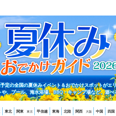
開催予定の全国の夏休みイベント＆おでかけスポットがエ
トや、プール、海水浴場、BBQ・キャンプ場など、遊べ
道
東北
関東
甲信越
東海
北陸
関西
中国
四国
東京
大阪