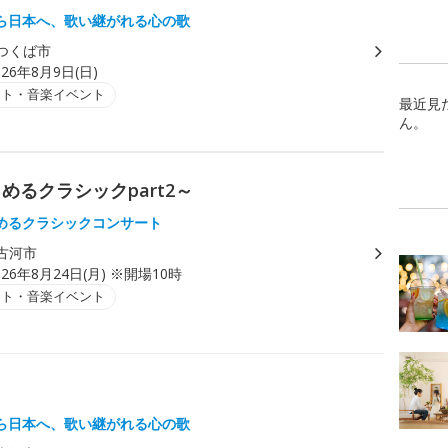
ら日本へ、歌い継がれる心の歌
つくば市
026年8月9日(日)
ート・音楽イベント
最近見
ん。
楽しめるクラシックpart2～
めるクラシックコンサート
古河市
026年8月24日(月) ※開場10時
ート・音楽イベント
ら日本へ、歌い継がれる心の歌