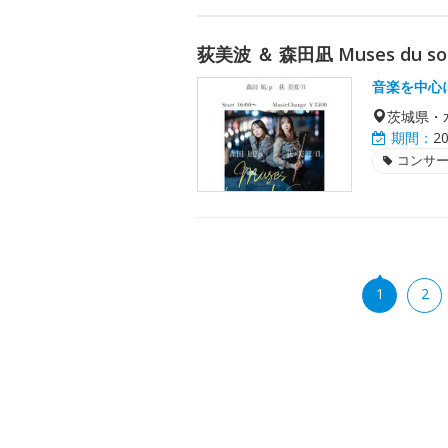
荻美波 ＆ 森田凪 Muses du s
音楽を中心
茨城県・
期間：
2
コンサ
1
2