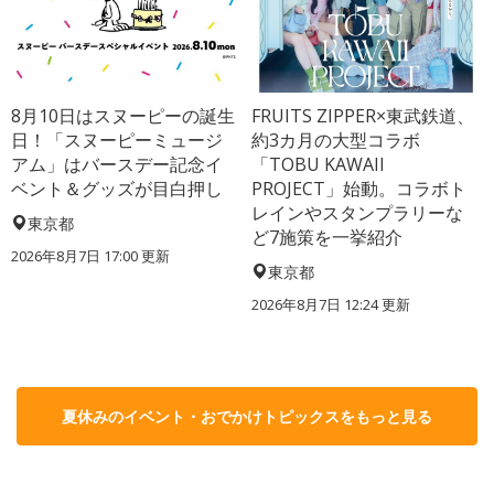
8月10日はスヌーピーの誕生
FRUITS ZIPPER×東武鉄道、
日！「スヌーピーミュージ
約3カ月の大型コラボ
アム」はバースデー記念イ
「TOBU KAWAII
ベント＆グッズが目白押し
PROJECT」始動。コラボト
レインやスタンプラリーな
東京都
ど7施策を一挙紹介
2026年8月7日 17:00
更新
東京都
2026年8月7日 12:24
更新
夏休みのイベント・おでかけトピックスをもっと見る