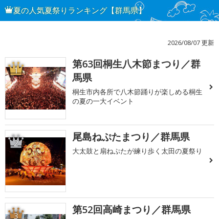
夏の人気夏祭りランキング【群馬県】
2026/08/07 更新
第63回桐生八木節まつり／群
1
馬県
桐生市内各所で八木節踊りが楽しめる桐生
の夏の一大イベント
尾島ねぷたまつり／群馬県
2
大太鼓と扇ねぷたが練り歩く太田の夏祭り
第52回高崎まつり／群馬県
3