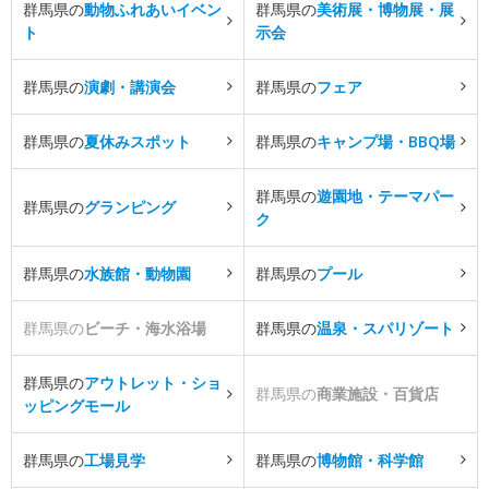
群馬県の
動物ふれあいイベン
群馬県の
美術展・博物展・展
ト
示会
群馬県の
演劇・講演会
群馬県の
フェア
群馬県の
夏休みスポット
群馬県の
キャンプ場・BBQ場
群馬県の
遊園地・テーマパー
群馬県の
グランピング
ク
群馬県の
水族館・動物園
群馬県の
プール
群馬県の
ビーチ・海水浴場
群馬県の
温泉・スパリゾート
群馬県の
アウトレット・ショ
群馬県の
商業施設・百貨店
ッピングモール
群馬県の
工場見学
群馬県の
博物館・科学館