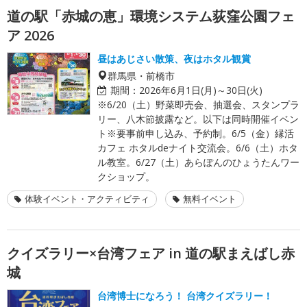
道の駅「赤城の恵」環境システム荻窪公園フェ
ア 2026
昼はあじさい散策、夜はホタル観賞
群馬県・前橋市
期間：
2026年6月1日(月)～30日(火)
※6/20（土）野菜即売会、抽選会、スタンプラ
リー、八木節披露など。以下は同時開催イベン
ト※要事前申し込み、予約制。6/5（金）縁活
カフェ ホタルdeナイト交流会。6/6（土）ホタ
ル教室。6/27（土）あらぽんのひょうたんワー
クショップ。
体験イベント・アクティビティ
無料イベント
クイズラリー×台湾フェア in 道の駅まえばし赤
城
台湾博士になろう！ 台湾クイズラリー！