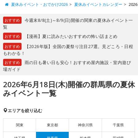
夏休みイベント・おでかけ2026
夏休みイベントカレンダー
20
今週末8/8(土)～8/9(日)開催の関東の夏休みイベント一
おすすめ
覧
【漫画】夏に読みたいおすすめの怖い話まとめ
おすすめ
【2026年版】全国の夏祭り注目27選。見どころ・日程
おすすめ
もわかる！
雨の日も暑い日も安心！おすすめ屋内施設・室内遊び
おすすめ
場ガイド
2026年6月18日(木)開催の群馬県の夏休
みイベント一覧
エリアを絞り込む
関東
東京都
神奈川県
千葉県