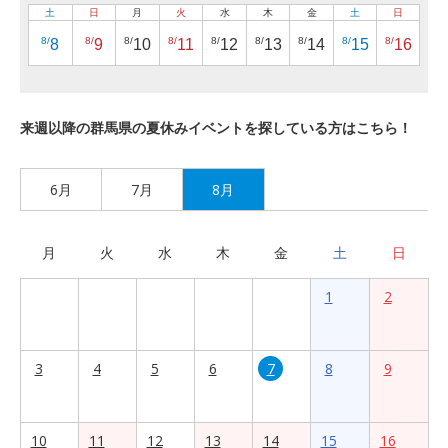
土
日
月
火
水
木
金
土
日
8/
8/
8/
8/
8/
8/
8/
8/
8/
8
9
10
11
12
13
14
15
16
来週以降の群馬県の夏休みイベントを探している方はこちら！
6月
7月
8月
月
火
水
木
金
土
日
1
2
3
4
5
6
7
8
9
10
11
12
13
14
15
16