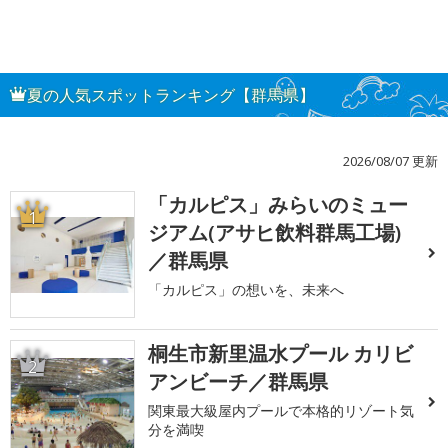
夏の人気スポットランキング【群馬県】
2026/08/07 更新
「カルピス」みらいのミュー
1
ジアム(アサヒ飲料群馬工場)
／群馬県
「カルピス」の想いを、未来へ
桐生市新里温水プール カリビ
2
アンビーチ／群馬県
関東最大級屋内プールで本格的リゾート気
分を満喫