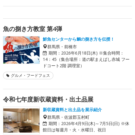
魚の捌き方教室 第4弾
鮮魚センターから鯛の捌き方を伝授！
群馬県・前橋市
期間：
2026年6月18日(木) ※集合時間：
14：45（集合場所：道の駅まえばし赤城 フー
ドコート2階 調理室）
グルメ・フードフェス
令和七年度新収蔵資料・出土品展
新収蔵資料と出土品を展示紹介
群馬県・佐波郡玉村町
期間：
2026年4月9日(木)～7月5日(日) ※休
館日は毎週月・火・水曜日、祝日