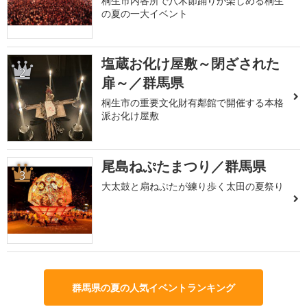
桐生市内各所で八木節踊りが楽しめる桐生
の夏の一大イベント
塩蔵お化け屋敷～閉ざされた
2
扉～／群馬県
桐生市の重要文化財有鄰館で開催する本格
派お化け屋敷
尾島ねぷたまつり／群馬県
3
大太鼓と扇ねぷたが練り歩く太田の夏祭り
群馬県の夏の人気イベントランキング