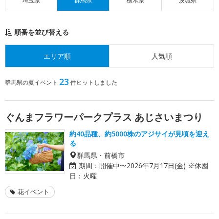
埼玉県
群馬県
栃木県
茨城県
順番を並び替える
エリア順
人気順
23
群馬県の夏イベント
件ヒットしました
ぐんまフラワーパークプラス あじさいまつり
約40品種、約5000株のアジサイが見頃を迎え
る
群馬県・前橋市
期間：
開催中〜2026年7月17日(金) ※休園
日：火曜
花イベント