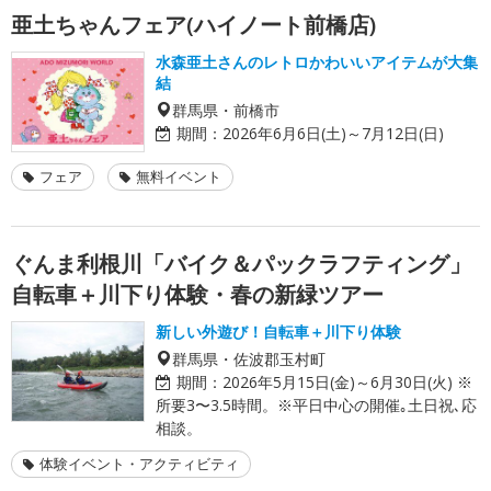
亜土ちゃんフェア(ハイノート前橋店)
水森亜土さんのレトロかわいいアイテムが大集
結
群馬県・前橋市
期間：
2026年6月6日(土)～7月12日(日)
フェア
無料イベント
ぐんま利根川「バイク＆パックラフティング」
自転車＋川下り体験・春の新緑ツアー
新しい外遊び！自転車＋川下り体験
群馬県・佐波郡玉村町
期間：
2026年5月15日(金)～6月30日(火) ※
所要3〜3.5時間。※平日中心の開催｡土日祝､応
相談。
体験イベント・アクティビティ