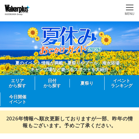
MENU
夏のイベント情報が満載！夏祭りやプール、海水浴場、
キャンプ場など遊べるスポットを大紹介
エリア
日付
イベント
夏祭り
から探す
から探す
ランキング
今日開催
イベント
2026年情報へ順次更新しておりますが一部、昨年の情
報もございます。予めご了承ください。