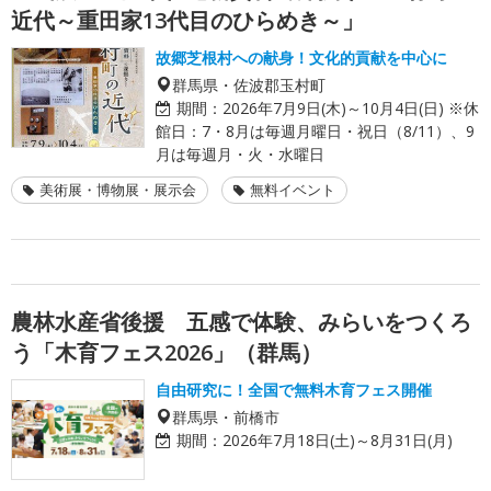
近代～重田家13代目のひらめき～」
故郷芝根村への献身！文化的貢献を中心に
群馬県・佐波郡玉村町
期間：
2026年7月9日(木)～10月4日(日) ※休
館日：7・8月は毎週月曜日・祝日（8/11）、9
月は毎週月・火・水曜日
美術展・博物展・展示会
無料イベント
農林水産省後援 五感で体験、みらいをつくろ
う「木育フェス2026」（群馬）
自由研究に！全国で無料木育フェス開催
群馬県・前橋市
期間：
2026年7月18日(土)～8月31日(月)