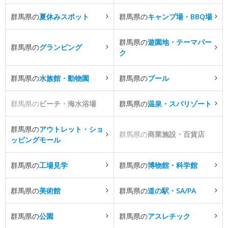
群馬県の
夏休みスポット
群馬県の
キャンプ場・BBQ場
群馬県の
遊園地・テーマパー
群馬県の
グランピング
ク
群馬県の
水族館・動物園
群馬県の
プール
群馬県の
ビーチ・海水浴場
群馬県の
温泉・スパリゾート
群馬県の
アウトレット・ショ
群馬県の
商業施設・百貨店
ッピングモール
群馬県の
工場見学
群馬県の
博物館・科学館
群馬県の
美術館
群馬県の
道の駅・SA/PA
群馬県の
公園
群馬県の
アスレチック