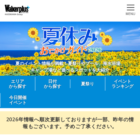
MENU
夏のイベント情報が満載！夏祭りやプール、海水浴場、
キャンプ場など遊べるスポットを大紹介
エリア
日付
イベント
夏祭り
から探す
から探す
ランキング
今日開催
イベント
2026年情報へ順次更新しておりますが一部、昨年の情
報もございます。予めご了承ください。