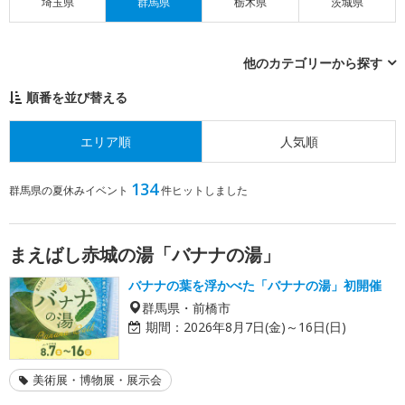
埼玉県
群馬県
栃木県
茨城県
他のカテゴリーから探す
順番を並び替える
エリア順
人気順
134
群馬県の夏休みイベント
件ヒットしました
まえばし赤城の湯「バナナの湯」
バナナの葉を浮かべた「バナナの湯」初開催
群馬県・前橋市
期間：
2026年8月7日(金)～16日(日)
美術展・博物展・展示会