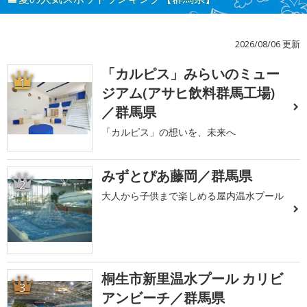
2026/08/06 更新
「カルピス」みらいのミュー
1
ジアム(アサヒ飲料群馬工場)
／群馬県
「カルピス」の想いを、未来へ
みずとぴあ藤岡／群馬県
2
大人から子供まで楽しめる屋内温水プール
桐生市新里温水プール カリビ
3
アンビーチ／群馬県