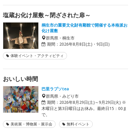
塩蔵お化け屋敷～閉ざされた扉～
桐生市の重要文化財有鄰館で開催する本格派お
化け屋敷
群馬県・桐生市
期間：
2026年8月8日(土)・9日(日)
体験イベント・アクティビティ
おいしい時間
巴里ラプソtea
群馬県・みどり市
期間：
2026年8月29日(土)～9月29日(火) ※
木曜日と第3日曜日はお休み。最終日15：00ま
で。
美術展・博物展・展示会
無料イベント