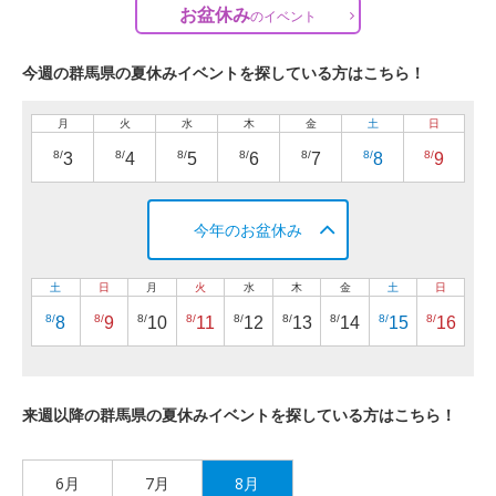
お盆休み
の
イベント
今週の群馬県の夏休みイベントを探している方はこちら！
月
火
水
木
金
土
日
8/
8/
8/
8/
8/
8/
8/
3
4
5
6
7
8
9
今年のお盆休み
土
日
月
火
水
木
金
土
日
8/
8/
8/
8/
8/
8/
8/
8/
8/
8
9
10
11
12
13
14
15
16
来週以降の群馬県の夏休みイベントを探している方はこちら！
6月
7月
8月