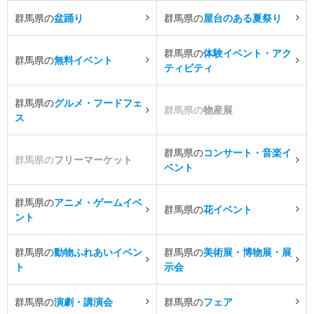
群馬県の
盆踊り
群馬県の
屋台のある夏祭り
群馬県の
体験イベント・アク
群馬県の
無料イベント
ティビティ
群馬県の
グルメ・フードフェ
群馬県の
物産展
ス
群馬県の
コンサート・音楽イ
群馬県の
フリーマーケット
ベント
群馬県の
アニメ・ゲームイベ
群馬県の
花イベント
ント
群馬県の
動物ふれあいイベン
群馬県の
美術展・博物展・展
ト
示会
群馬県の
演劇・講演会
群馬県の
フェア