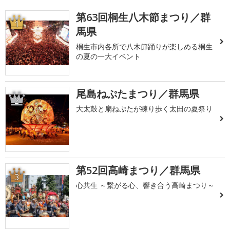
第63回桐生八木節まつり／群
1
馬県
桐生市内各所で八木節踊りが楽しめる桐生
の夏の一大イベント
尾島ねぷたまつり／群馬県
2
大太鼓と扇ねぷたが練り歩く太田の夏祭り
第52回高崎まつり／群馬県
3
心共生 ～繋がる心、響き合う高崎まつり～