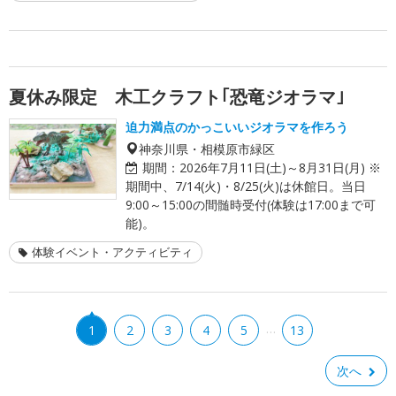
夏休み限定 木工クラフト｢恐竜ジオラマ｣
迫力満点のかっこいいジオラマを作ろう
神奈川県・相模原市緑区
期間：
2026年7月11日(土)～8月31日(月) ※
期間中、7/14(火)・8/25(火)は休館日。当日
9:00～15:00の間髄時受付(体験は17:00まで可
能)。
体験イベント・アクティビティ
…
1
2
3
4
5
13
次へ