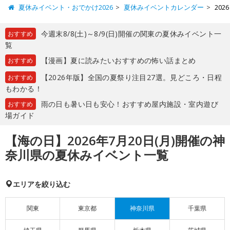
夏休みイベント・おでかけ2026
夏休みイベントカレンダー
20
今週末8/8(土)～8/9(日)開催の関東の夏休みイベント一
おすすめ
覧
【漫画】夏に読みたいおすすめの怖い話まとめ
おすすめ
【2026年版】全国の夏祭り注目27選。見どころ・日程
おすすめ
もわかる！
雨の日も暑い日も安心！おすすめ屋内施設・室内遊び
おすすめ
場ガイド
【海の日】2026年7月20日(月)開催の神
奈川県の夏休みイベント一覧
エリアを絞り込む
関東
東京都
神奈川県
千葉県