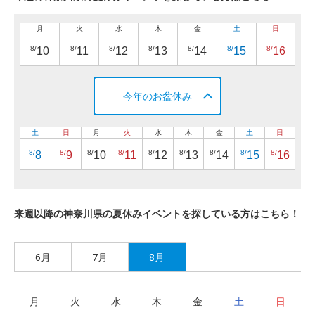
月
火
水
木
金
土
日
8/
8/
8/
8/
8/
8/
8/
10
11
12
13
14
15
16
今年のお盆休み
土
日
月
火
水
木
金
土
日
8/
8/
8/
8/
8/
8/
8/
8/
8/
8
9
10
11
12
13
14
15
16
来週以降の神奈川県の夏休みイベントを探している方はこちら！
6月
7月
8月
月
火
水
木
金
土
日