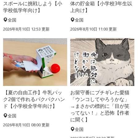
スボールに挑戦しよう【小
体の貯金箱【小学校3年生以
学校低学年向け】
上向け】
全国
全国
2026年8月10日 12:53
更新
2026年8月10日 11:00
更新
【夏の自由工作】牛乳パッ
お留守番にブチギレた愛猫
ク2個で作れるパクパクハン
「ウンコしてやろうかな」
ド【小学校全学年向け】
→まさかの標的に「目が笑
ってない！」と恐怖【作者
全国
に聞く】
2026年8月10日 08:00
更新
全国