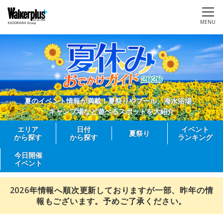
MENU
夏のイベント情報が満載！夏祭りやプール、海水浴場、
キャンプ場など遊べるスポットを大紹介
エリア
日付
イベント
夏祭り
から探す
から探す
ランキング
今日開催
イベント
2026年情報へ順次更新しておりますが一部、昨年の情
報もございます。予めご了承ください。