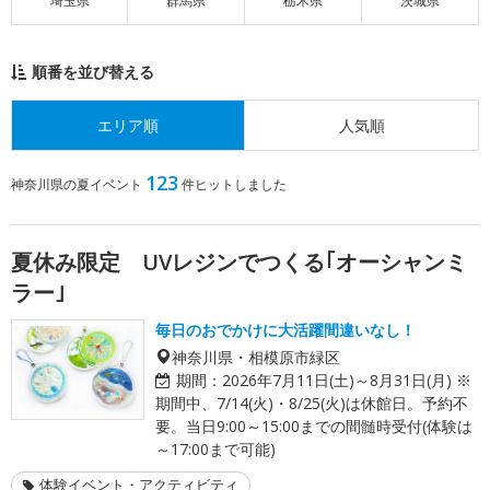
埼玉県
群馬県
栃木県
茨城県
順番を並び替える
エリア順
人気順
123
神奈川県の夏イベント
件ヒットしました
夏休み限定 UVレジンでつくる｢オーシャンミ
ラー｣
毎日のおでかけに大活躍間違いなし！
神奈川県・相模原市緑区
期間：
2026年7月11日(土)～8月31日(月) ※
期間中、7/14(火)・8/25(火)は休館日。予約不
要。当日9:00～15:00までの間髄時受付(体験は
～17:00まで可能)
体験イベント・アクティビティ