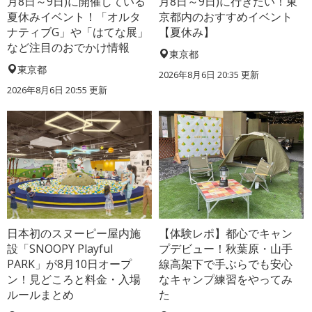
月8日～9日)に開催している
月8日～9日)に行きたい！東
夏休みイベント！「オルタ
京都内のおすすめイベント
ナティブG」や「はてな展」
【夏休み】
など注目のおでかけ情報
東京都
東京都
2026年8月6日 20:35
更新
2026年8月6日 20:55
更新
日本初のスヌーピー屋内施
【体験レポ】都心でキャン
設「SNOOPY Playful
プデビュー！秋葉原・山手
PARK」が8月10日オープ
線高架下で手ぶらでも安心
ン！見どころと料金・入場
なキャンプ練習をやってみ
ルールまとめ
た