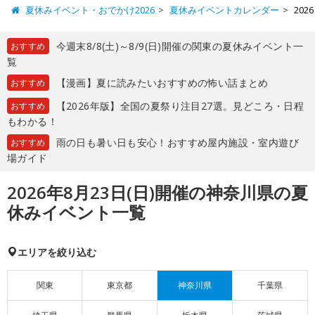
夏休みイベント・おでかけ2026
夏休みイベントカレンダー
20
今週末8/8(土)～8/9(日)開催の関東の夏休みイベント一
おすすめ
覧
【漫画】夏に読みたいおすすめの怖い話まとめ
おすすめ
【2026年版】全国の夏祭り注目27選。見どころ・日程
おすすめ
もわかる！
雨の日も暑い日も安心！おすすめ屋内施設・室内遊び
おすすめ
場ガイド
2026年8月23日(日)開催の神奈川県の夏
休みイベント一覧
エリアを絞り込む
関東
東京都
神奈川県
千葉県