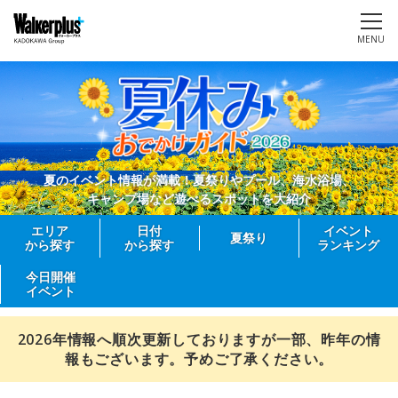
MENU
夏のイベント情報が満載！夏祭りやプール、海水浴場、
キャンプ場など遊べるスポットを大紹介
エリア
日付
イベント
夏祭り
から探す
から探す
ランキング
今日開催
イベント
2026年情報へ順次更新しておりますが一部、昨年の情
報もございます。予めご了承ください。