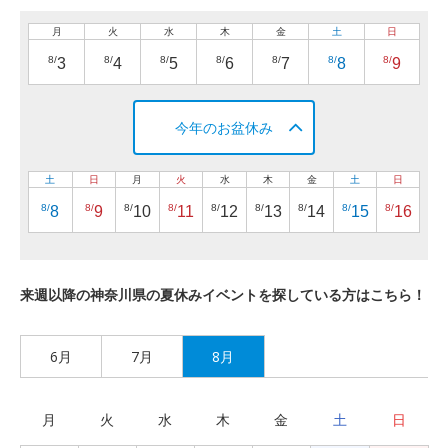
月
火
水
木
金
土
日
8/
8/
8/
8/
8/
8/
8/
3
4
5
6
7
8
9
今年のお盆休み
土
日
月
火
水
木
金
土
日
8/
8/
8/
8/
8/
8/
8/
8/
8/
8
9
10
11
12
13
14
15
16
来週以降の神奈川県の夏休みイベントを探している方はこちら！
6月
7月
8月
月
火
水
木
金
土
日