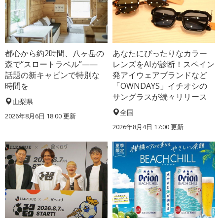
都心から約2時間、八ヶ岳の
あなたにぴったりなカラー
森で“スロートラベル”——
レンズをAIが診断！スペイン
話題の新キャビンで特別な
発アイウェアブランドなど
時間を
「OWNDAYS」イチオシの
サングラスが続々リリース
山梨県
全国
2026年8月6日 18:00
更新
2026年8月4日 17:00
更新