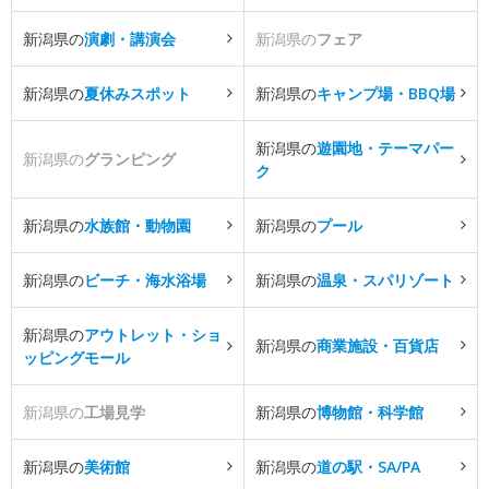
新潟県の
演劇・講演会
新潟県の
フェア
新潟県の
夏休みスポット
新潟県の
キャンプ場・BBQ場
新潟県の
遊園地・テーマパー
新潟県の
グランピング
ク
新潟県の
水族館・動物園
新潟県の
プール
新潟県の
ビーチ・海水浴場
新潟県の
温泉・スパリゾート
新潟県の
アウトレット・ショ
新潟県の
商業施設・百貨店
ッピングモール
新潟県の
工場見学
新潟県の
博物館・科学館
新潟県の
美術館
新潟県の
道の駅・SA/PA