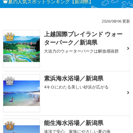
夏の人気スポットランキング【新潟県】
2026/08/06 更新
上越国際プレイランド ウォー
1
ターパーク／新潟県
大迫力のウォーターパークは解放感抜群
素浜海水浴場／新潟県
2
4キロにわたる美しい砂浜が広がる
能生海水浴場／新潟県
3
遠浅で安心、家族にやさしい夏の海