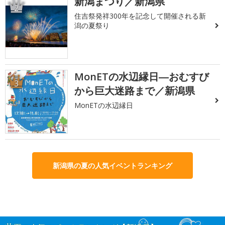
新潟まつり／新潟県
2
住吉祭発祥300年を記念して開催される新
潟の夏祭り
MonETの水辺縁日―おむすび
3
から巨大迷路まで／新潟県
MonETの水辺縁日
新潟県の夏の人気イベントランキング