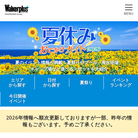
MENU
夏のイベント情報が満載！夏祭りやプール、海水浴場、
キャンプ場など遊べるスポットを大紹介
エリア
日付
イベント
夏祭り
から探す
から探す
ランキング
今日開催
イベント
2026年情報へ順次更新しておりますが一部、昨年の情
報もございます。予めご了承ください。