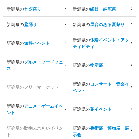
新潟県の
七夕祭り
新潟県の
縁日・納涼祭
新潟県の
盆踊り
新潟県の
屋台のある夏祭り
新潟県の
体験イベント・アク
新潟県の
無料イベント
ティビティ
新潟県の
グルメ・フードフェ
新潟県の
物産展
ス
新潟県の
コンサート・音楽イ
新潟県の
フリーマーケット
ベント
新潟県の
アニメ・ゲームイベ
新潟県の
花イベント
ント
新潟県の
動物ふれあいイベン
新潟県の
美術展・博物展・展
ト
示会