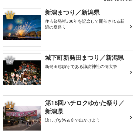
新潟まつり／新潟県
1
住吉祭発祥300年を記念して開催される新
潟の夏祭り
城下町新発田まつり／新潟県
2
新発田総鎮守である諏訪神社の例大祭
第18回ハチロクゆかた祭り／
3
新潟県
涼しげな浴衣姿で出かけよう