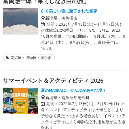
富岡惣一郎「果てしなき白の旅」
白く美しい雪に魅了された画家
新潟県・南魚沼市
期間：
2026年7月18日(土)～11月17日(火)
※休館日は水曜日（但し、8/5、8/12、9/23、
10月の水曜、11/4は開館）、9月3日（木）、9
月24日（木）、9月29日(火）。最終受付は
16:30。
美術展・博物展・展示会
サマーイベント＆アクティビティ 2026
夏のNASPAは、ぜんぶがあそび場！
新潟県・南魚沼郡湯沢町
期間：
2026年7月18日(土)～8月31日(月) ※
各イベント･アクティビティは天候などにより
予告なく変更･中止する場合あり。イベント･ア
クティビティにより年齢など利用制限がある場
合あり。