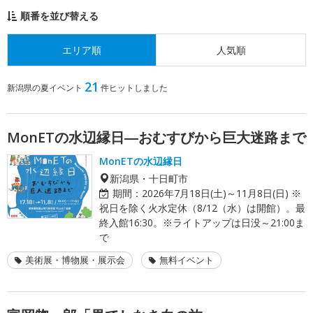
順番を並び替える
エリア順
人気順
21
新潟県の夏イベント
件ヒットしました
MonETの水辺縁日―おむすびから巨大迷路まで
MonETの水辺縁日
新潟県・十日町市
期間：
2026年7月18日(土)～11月8日(日) ※
祝日を除く火水定休（8/12（水）は開館）。最
終入館16:30。※ライトアップは日没～21:00ま
で
美術展・博物展・展示会
無料イベント