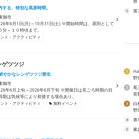
県
内する、特別な高原時間。
第
5
東御市
026年6月1日(月)～10月31日(土) ※開始時間は、原則として
０分～１０時頃まで。
ベント・アクティビティ
ンゲツツジ
H
1
色鮮やかなレンゲツツジ群生
野
東御市
竜
2
026年6月上旬～2026年6月下旬 ※開催日は見ごろ時期の目
長
時期は気候等により前後する場合あり。
ベント・アクティビティ
無料イベント
白
3
野
青
4
東
5