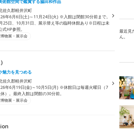
美術館空間で鑑賞する脇田和作品
北佐久郡軽井沢町
026年6月6日(土)～11月24日(火) ※入館は閉館30分前まで。
月25日、10月31日、展示替え等の臨時休館あり※日程は未
公式HP参照。
最近見
・博物展・展示会
ん。
展）
や魅力を見つめる
北佐久郡軽井沢町
026年6月19日(金)～10月5日(月) ※休館日は毎週火曜日（7
無休）。最終入館は閉館の30分前。
・博物展・展示会
tion