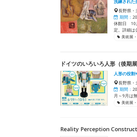
洗練された
長野県・
期間：
2
休館日 10
定。詳細は
美術展
ドイツのいろいろ人形（後期
人形の役割
長野県・
期間：
2
月～9月は
美術展
Reality Perception Construc