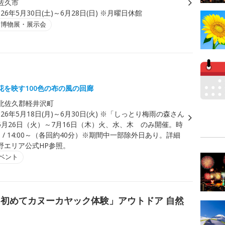
佐久市
026年5月30日(土)～6月28日(日) ※月曜日休館
・博物展・展示会
花を映す100色の布の風の回廊
北佐久郡軽井沢町
026年5月18日(月)～6月30日(火) ※「しっとり梅雨の森さん
5月26日（火）～7月16日（木）火、水、木 のみ開催。時
0～ / 14:00～（各回約40分）※期間中一部除外日あり。詳細
野エリア公式HP参照。
ベント
初めてカヌーカヤック体験」アウトドア 自然