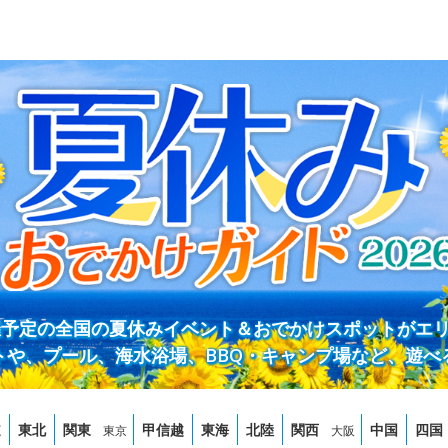
開催予定の全国の夏休みイベント＆おでかけスポットがエ
トや、プール、海水浴場、BBQ・キャンプ場など、遊べ
道
東北
関東
甲信越
東海
北陸
関西
中国
四国
東京
大阪