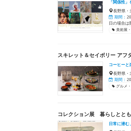
「関係性」
長野県・
期間：
2
日の場合は
美術展
スキレット＆セイボリー アフタヌ
コーヒーと
長野県・
期間：
2
グルメ
コレクション展 暮らしととも
日常に潜む