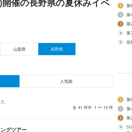
(金)開催の長野県の夏休みイベ
第
1
第
2
第
3
第
4
信
5
山梨県
長野県
人気順
第
1
した
全 41 件中 1 〜 10 件
第
2
第
3
S
4
キングツアー