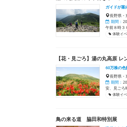
ガイドが案
長野県・
期間：
2
午前８時３
体験イ
【花・見ごろ】湯の丸高原 レ
60万株の
長野県・
期間：
2
安、見ごろ
体験イ
鳥の来る道 脇田和特別展