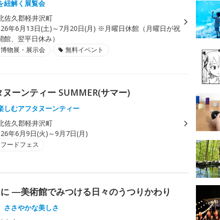
を紐解く展覧会
北佐久郡軽井沢町
026年6月13日(土)～7月20日(月) ※月曜日休館（月曜日が祝
開館、翌平日休み）
・博物展・展示会
無料イベント
ーンティー SUMMER(サマー)
楽しむアフタヌーンティー
北佐久郡軽井沢町
026年6月9日(火)～9月7日(月)
・フードフェス
に ―美術館でみつける日々のうつりかわり
、ささやかな美しさ