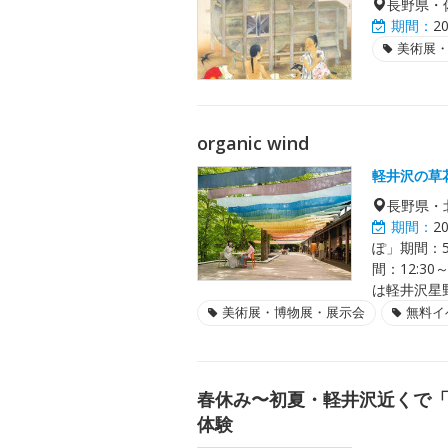
長野県・
期間：
2
美術展
organic wind
軽井沢の草
長野県・
期間：
2
ぽ」期間：
間：12:3
は軽井沢星
美術展・博物展・展示会
無料イ
春休み〜初夏・軽井沢近くで「
体験