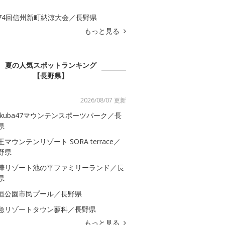
74回信州新町納涼大会／長野県
もっと見る
夏の人気スポットランキング
【長野県】
2026/08/07 更新
akuba47マウンテンスポーツパーク／長
県
王マウンテンリゾート SORA terrace／
野県
樺リゾート池の平ファミリーランド／長
県
垣公園市民プール／長野県
急リゾートタウン蓼科／長野県
もっと見る