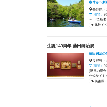
春休み〜新
長野県・
期間：
2
～ (全所要1
体験イ
生誕140周年 藤田嗣治展
藤田嗣治の
長野県・
期間：
2
(祝日の場合
公式サイト
美術展