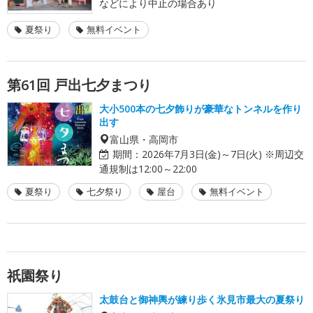
などにより中止の場合あり
夏祭り
無料イベント
第61回 戸出七夕まつり
大小500本の七夕飾りが豪華なトンネルを作り
出す
富山県・高岡市
期間：
2026年7月3日(金)～7日(火) ※周辺交
通規制は12:00～22:00
夏祭り
七夕祭り
屋台
無料イベント
祇園祭り
太鼓台と御神輿が練り歩く氷見市最大の夏祭り