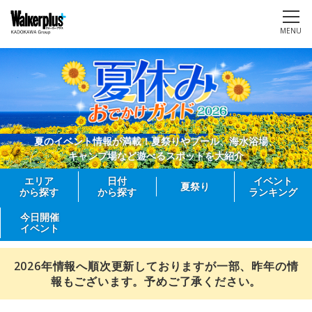
MENU
夏のイベント情報が満載！夏祭りやプール、海水浴場、
キャンプ場など遊べるスポットを大紹介
エリア
日付
イベント
夏祭り
から探す
から探す
ランキング
今日開催
イベント
2026年情報へ順次更新しておりますが一部、昨年の情
報もございます。予めご了承ください。