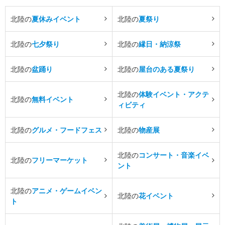
北陸の
夏休みイベント
北陸の
夏祭り
北陸の
七夕祭り
北陸の
縁日・納涼祭
北陸の
盆踊り
北陸の
屋台のある夏祭り
北陸の
体験イベント・アクテ
北陸の
無料イベント
ィビティ
北陸の
グルメ・フードフェス
北陸の
物産展
北陸の
コンサート・音楽イベ
北陸の
フリーマーケット
ント
北陸の
アニメ・ゲームイベン
北陸の
花イベント
ト