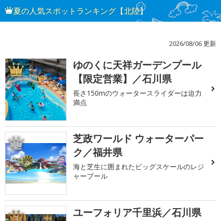
夏の人気スポットランキング【北陸】
2026/08/06 更新
ゆのくに天祥ガーデンプール
1
【限定営業】／石川県
長さ150mのウォータースライダーは迫力
満点
芝政ワールド ウォーターパー
2
ク／福井県
海と芝生に囲まれたビッグスケールのレジ
ャープール
ユーフォリア千里浜／石川県
3