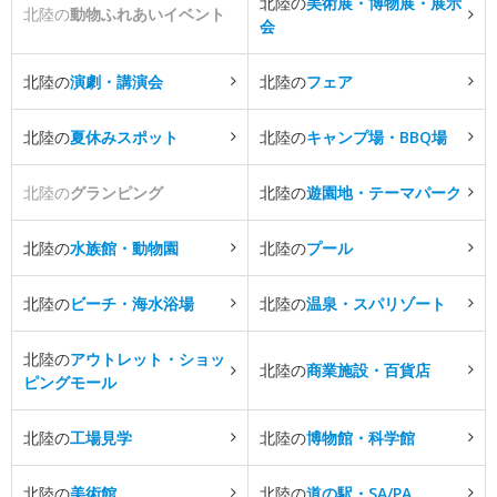
北陸の
美術展・博物展・展示
北陸の
動物ふれあいイベント
会
北陸の
演劇・講演会
北陸の
フェア
北陸の
夏休みスポット
北陸の
キャンプ場・BBQ場
北陸の
グランピング
北陸の
遊園地・テーマパーク
北陸の
水族館・動物園
北陸の
プール
北陸の
ビーチ・海水浴場
北陸の
温泉・スパリゾート
北陸の
アウトレット・ショッ
北陸の
商業施設・百貨店
ピングモール
北陸の
工場見学
北陸の
博物館・科学館
北陸の
美術館
北陸の
道の駅・SA/PA