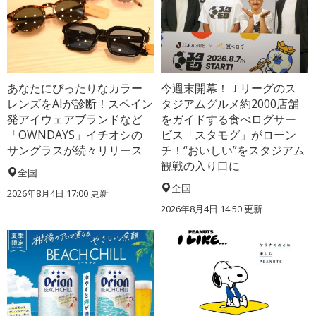
あなたにぴったりなカラー
今週末開幕！Ｊリーグのス
レンズをAIが診断！スペイン
タジアムグルメ約2000店舗
発アイウェアブランドなど
をガイドする食べログサー
「OWNDAYS」イチオシの
ビス「スタモグ」がローン
サングラスが続々リリース
チ！“おいしい”をスタジアム
観戦の入り口に
全国
全国
2026年8月4日 17:00
更新
2026年8月4日 14:50
更新