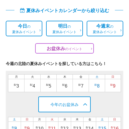
夏休みイベントカレンダーから絞り込む
今日
明日
今週末
の
の
の
夏休みイベント
夏休みイベント
夏休みイベント
お盆休み
の
イベント
今週の北陸の夏休みイベントを探している方はこちら！
月
火
水
木
金
土
日
8/
8/
8/
8/
8/
8/
8/
3
4
5
6
7
8
9
今年のお盆休み
土
日
月
火
水
木
金
土
日
8/
8/
8/
8/
8/
8/
8/
8/
8/
8
9
10
11
12
13
14
15
16