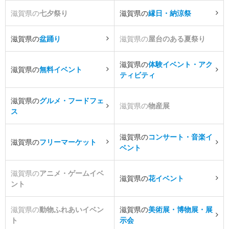
滋賀県の
七夕祭り
滋賀県の
縁日・納涼祭
滋賀県の
盆踊り
滋賀県の
屋台のある夏祭り
滋賀県の
体験イベント・アク
滋賀県の
無料イベント
ティビティ
滋賀県の
グルメ・フードフェ
滋賀県の
物産展
ス
滋賀県の
コンサート・音楽イ
滋賀県の
フリーマーケット
ベント
滋賀県の
アニメ・ゲームイベ
滋賀県の
花イベント
ント
滋賀県の
動物ふれあいイベン
滋賀県の
美術展・博物展・展
ト
示会