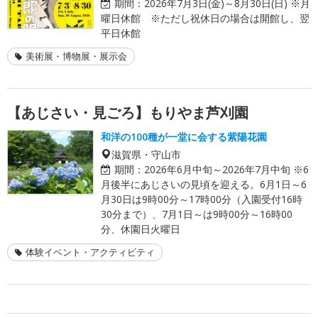
期間：
2026年7月3日(金)～8月30日(日) ※月
曜日休館 ※ただし祝休日の場合は開館し、翌
平日休館
美術展・博物展・展示会
【あじさい・見ごろ】もりやま芦刈園
和洋の100種が一堂に会する紫陽花園
滋賀県・守山市
期間：
2026年6月中旬～2026年7月中旬 ※6
月後半にあじさいの見頃を迎える。6月1日～6
月30日は9時00分～17時00分（入園受付16時
30分まで）、7月1日～は9時00分～16時00
分、休園日火曜日
体験イベント・アクティビティ