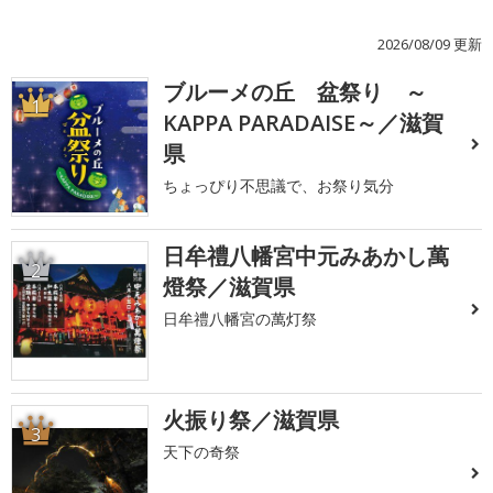
2026/08/09 更新
ブルーメの丘 盆祭り ～
1
KAPPA PARADAISE～／滋賀
県
ちょっぴり不思議で、お祭り気分
日牟禮八幡宮中元みあかし萬
2
燈祭／滋賀県
日牟禮八幡宮の萬灯祭
火振り祭／滋賀県
3
天下の奇祭