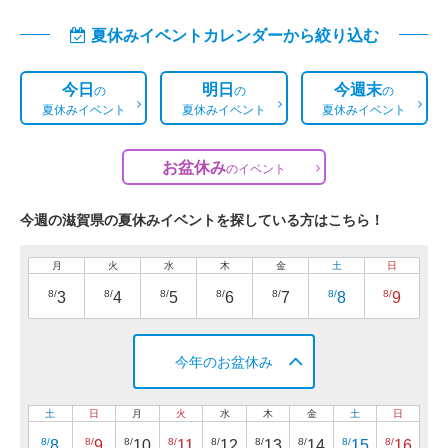
夏休みイベントカレンダーから絞り込む
今日
明日
今週末
の
の
の
夏休みイベント
夏休みイベント
夏休みイベント
お盆休み
の
イベント
今週の滋賀県の夏休みイベントを探している方はこちら！
月
火
水
木
金
土
日
8/
8/
8/
8/
8/
8/
8/
3
4
5
6
7
8
9
今年のお盆休み
土
日
月
火
水
木
金
土
日
8/
8/
8/
8/
8/
8/
8/
8/
8/
8
9
10
11
12
13
14
15
16