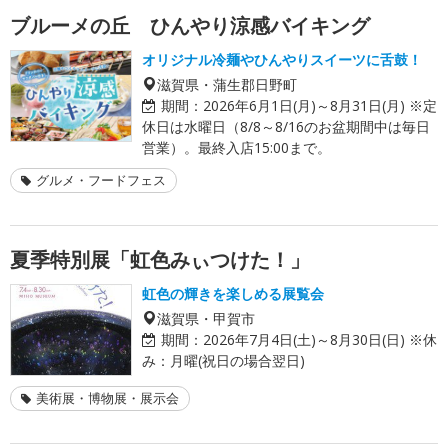
ブルーメの丘 ひんやり涼感バイキング
オリジナル冷麺やひんやりスイーツに舌鼓！
滋賀県・蒲生郡日野町
期間：
2026年6月1日(月)～8月31日(月) ※定
休日は水曜日（8/8～8/16のお盆期間中は毎日
営業）。最終入店15:00まで。
グルメ・フードフェス
夏季特別展「虹色みぃつけた！」
虹色の輝きを楽しめる展覧会
滋賀県・甲賀市
期間：
2026年7月4日(土)～8月30日(日) ※休
み：月曜(祝日の場合翌日)
美術展・博物展・展示会