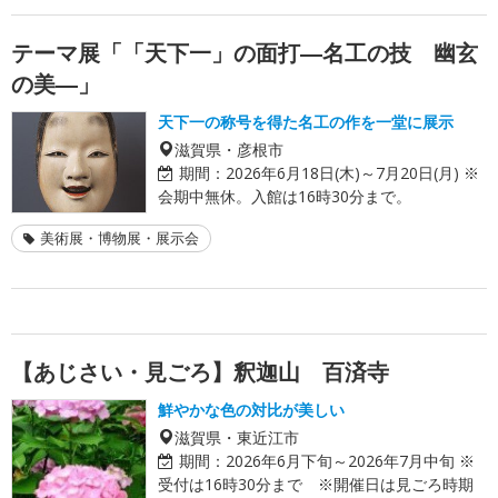
テーマ展「「天下一」の面打―名工の技 幽玄
の美―」
天下一の称号を得た名工の作を一堂に展示
滋賀県・彦根市
期間：
2026年6月18日(木)～7月20日(月) ※
会期中無休。入館は16時30分まで。
美術展・博物展・展示会
【あじさい・見ごろ】釈迦山 百済寺
鮮やかな色の対比が美しい
滋賀県・東近江市
期間：
2026年6月下旬～2026年7月中旬 ※
受付は16時30分まで ※開催日は見ごろ時期