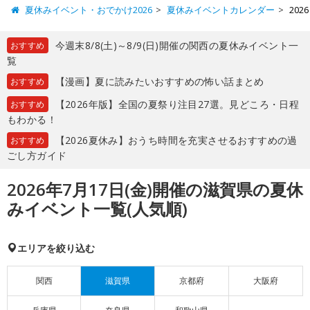
夏休みイベント・おでかけ2026
夏休みイベントカレンダー
20
今週末8/8(土)～8/9(日)開催の関西の夏休みイベント一
おすすめ
覧
【漫画】夏に読みたいおすすめの怖い話まとめ
おすすめ
【2026年版】全国の夏祭り注目27選。見どころ・日程
おすすめ
もわかる！
【2026夏休み】おうち時間を充実させるおすすめの過
おすすめ
ごし方ガイド
2026年7月17日(金)開催の滋賀県の夏休
みイベント一覧(人気順)
エリアを絞り込む
関西
滋賀県
京都府
大阪府