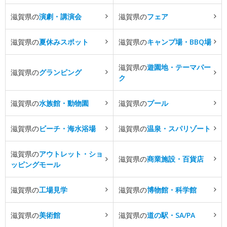
滋賀県の
演劇・講演会
滋賀県の
フェア
滋賀県の
夏休みスポット
滋賀県の
キャンプ場・BBQ場
滋賀県の
遊園地・テーマパー
滋賀県の
グランピング
ク
滋賀県の
水族館・動物園
滋賀県の
プール
滋賀県の
ビーチ・海水浴場
滋賀県の
温泉・スパリゾート
滋賀県の
アウトレット・ショ
滋賀県の
商業施設・百貨店
ッピングモール
滋賀県の
工場見学
滋賀県の
博物館・科学館
滋賀県の
美術館
滋賀県の
道の駅・SA/PA