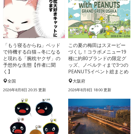
「もう寝るからね」ベッド
この夏の梅田はスヌーピー
で待機する白猫→冬になる
づくし！コラボメニュー19
と現れる「腕枕ヤクザ」の
種に約80ブランドの限定グ
予想外な生態【作者に聞
ッズ、ノベルティまで3つの
く】
PEANUTSイベント総まとめ
全国
大阪府
2026年8月8日 20:35
更新
2026年8月8日 18:00
更新