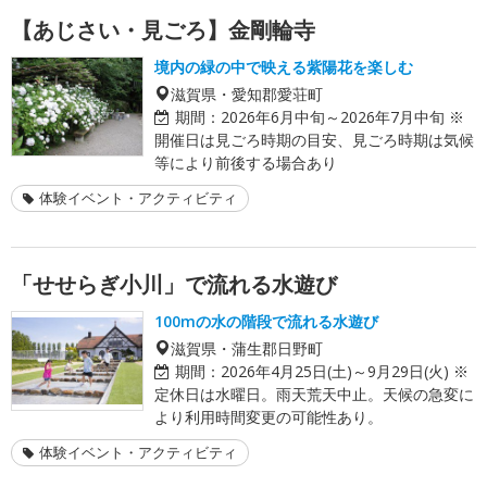
【あじさい・見ごろ】金剛輪寺
境内の緑の中で映える紫陽花を楽しむ
滋賀県・愛知郡愛荘町
期間：
2026年6月中旬～2026年7月中旬 ※
開催日は見ごろ時期の目安、見ごろ時期は気候
等により前後する場合あり
体験イベント・アクティビティ
「せせらぎ小川」で流れる水遊び
100mの水の階段で流れる水遊び
滋賀県・蒲生郡日野町
期間：
2026年4月25日(土)～9月29日(火) ※
定休日は水曜日。雨天荒天中止。天候の急変に
より利用時間変更の可能性あり。
体験イベント・アクティビティ