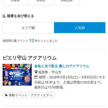
兵庫県
奈良県
和歌山県
順番を並び替える
エリア順
人気順
12
滋賀県の夏イベント
件ヒットしました
ピエリ守山 アクアリウム
金魚と光で彩る 癒しのアクアリウム
滋賀県・守山市
期間：
2026年5月23日(土)～9月6日(日) ※土
日祝は18:30まで。入場は閉場の30分前まで。
最終日は15:00閉場。
体験イベント・アクティビティ