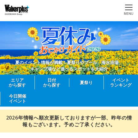
MENU
夏のイベント情報が満載！夏祭りやプール、海水浴場、
キャンプ場など遊べるスポットを大紹介
エリア
日付
イベント
夏祭り
から探す
から探す
ランキング
今日開催
イベント
2026年情報へ順次更新しておりますが一部、昨年の情
報もございます。予めご了承ください。