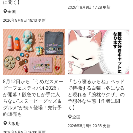
に聞く】
2026年8月9日 17:28
更新
全国
2026年8月9日 18:13
更新
8月12日から「うめだスヌー
「もう寝るからね」ベッド
ピーフェスティバル2026」
で待機する白猫→冬になる
が開幕！阪急でしか手に入
と現れる「腕枕ヤクザ」の
らない“スヌーピーグッズ＆
予想外な生態【作者に聞
グルメ”が続々登場！先行予
く】
約販売も
全国
大阪府
2026年8月8日 20:35
更新
2026年8月9日 16:00
更新