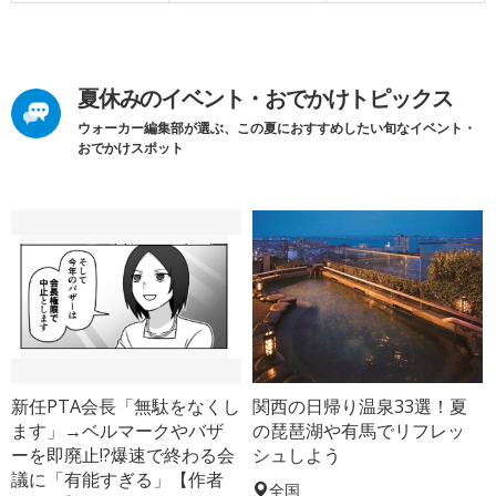
夏休みのイベント・おでかけトピックス
ウォーカー編集部が選ぶ、この夏におすすめしたい旬なイベント・
おでかけスポット
新任PTA会長「無駄をなくし
関西の日帰り温泉33選！夏
ます」→ベルマークやバザ
の琵琶湖や有馬でリフレッ
ーを即廃止!?爆速で終わる会
シュしよう
議に「有能すぎる」【作者
全国