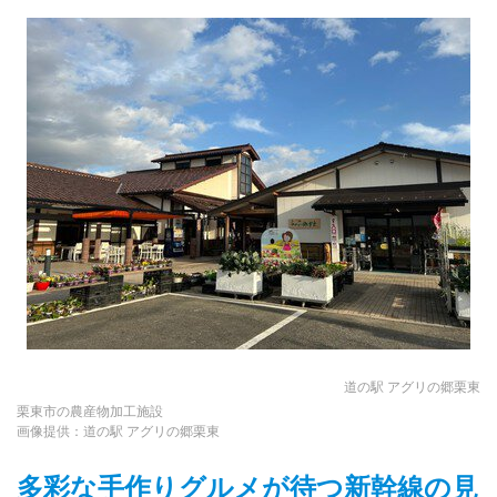
道の駅 アグリの郷栗東
栗東市の農産物加工施設
画像提供：道の駅 アグリの郷栗東
多彩な手作りグルメが待つ新幹線の見