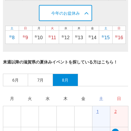
今年のお盆休み
土
日
月
火
水
木
金
土
日
8/
8/
8/
8/
8/
8/
8/
8/
8/
8
9
10
11
12
13
14
15
16
来週以降の滋賀県の夏休みイベントを探している方はこちら！
6月
7月
8月
月
火
水
木
金
土
日
1
2