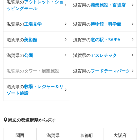
滋賀県の
アウトレット・ショ
滋賀県の
商業施設・百貨店
ッピングモール
滋賀県の
工場見学
滋賀県の
博物館・科学館
滋賀県の
美術館
滋賀県の
道の駅・SA/PA
滋賀県の
公園
滋賀県の
アスレチック
滋賀県の
タワー・展望施設
滋賀県の
フードテーマパーク
滋賀県の
牧場・レジャー＆リ
ゾート施設
周辺の都道府県から探す
関西
滋賀県
京都府
大阪府