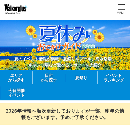
MENU
夏のイベント情報が満載！夏祭りやプール、海水浴場、
キャンプ場など遊べるスポットを大紹介
エリア
日付
イベント
夏祭り
から探す
から探す
ランキング
今日開催
イベント
2026年情報へ順次更新しておりますが一部、昨年の情
報もございます。予めご了承ください。