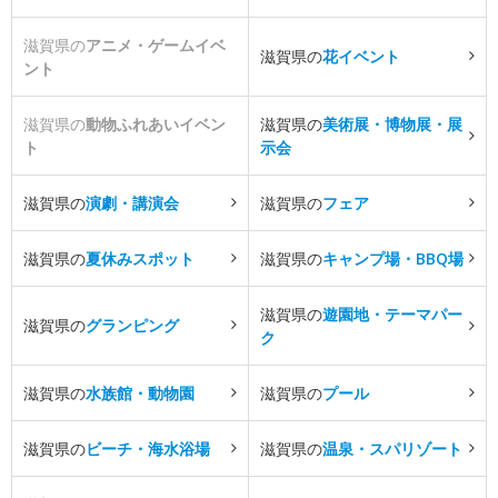
滋賀県の
アニメ・ゲームイベ
滋賀県の
花イベント
ント
滋賀県の
動物ふれあいイベン
滋賀県の
美術展・博物展・展
ト
示会
滋賀県の
演劇・講演会
滋賀県の
フェア
滋賀県の
夏休みスポット
滋賀県の
キャンプ場・BBQ場
滋賀県の
遊園地・テーマパー
滋賀県の
グランピング
ク
滋賀県の
水族館・動物園
滋賀県の
プール
滋賀県の
ビーチ・海水浴場
滋賀県の
温泉・スパリゾート