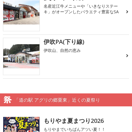
名産近江牛メニューや「いきなりステー
キ」がオープンしたバラエティ豊富なSA
伊吹PA(下り線)
伊吹山、自然の恵み
「道の駅 アグリの郷栗東」近くの夏祭り
もりやま夏まつり2026
もりやまでいちばんアツい夏！！