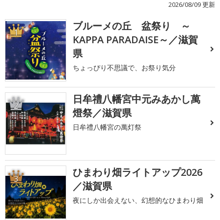
2026/08/09 更新
ブルーメの丘 盆祭り ～
1
KAPPA PARADAISE～／滋賀
県
ちょっぴり不思議で、お祭り気分
日牟禮八幡宮中元みあかし萬
2
燈祭／滋賀県
日牟禮八幡宮の萬灯祭
ひまわり畑ライトアップ2026
3
／滋賀県
夜にしか出会えない、幻想的なひまわり畑