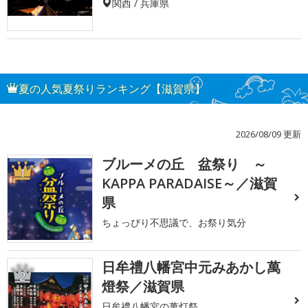
関西 / 兵庫県
夏の人気夏祭りランキング【滋賀県】
2026/08/09 更新
ブルーメの丘 盆祭り ～
1
KAPPA PARADAISE～／滋賀
県
ちょっぴり不思議で、お祭り気分
日牟禮八幡宮中元みあかし萬
2
燈祭／滋賀県
日牟禮八幡宮の萬灯祭