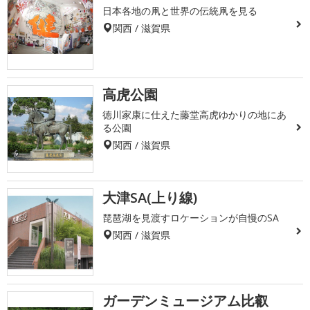
日本各地の凧と世界の伝統凧を見る
関西 / 滋賀県
高虎公園
徳川家康に仕えた藤堂高虎ゆかりの地にあ
る公園
関西 / 滋賀県
大津SA(上り線)
琵琶湖を見渡すロケーションが自慢のSA
関西 / 滋賀県
ガーデンミュージアム比叡