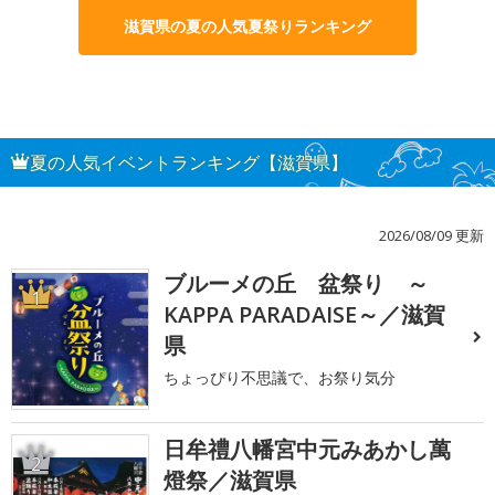
滋賀県の夏の人気夏祭りランキング
夏の人気イベントランキング【滋賀県】
2026/08/09 更新
ブルーメの丘 盆祭り ～
1
KAPPA PARADAISE～／滋賀
県
ちょっぴり不思議で、お祭り気分
日牟禮八幡宮中元みあかし萬
2
燈祭／滋賀県