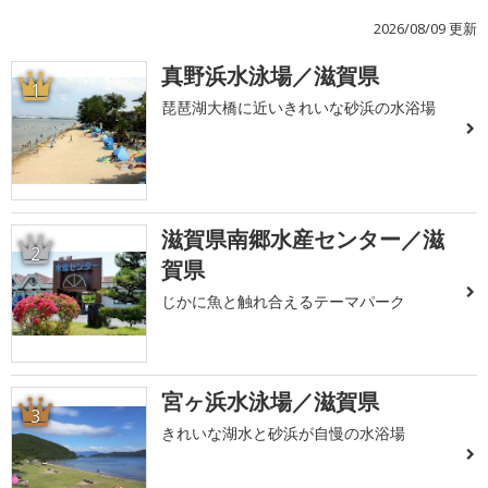
2026/08/09 更新
真野浜水泳場／滋賀県
1
琵琶湖大橋に近いきれいな砂浜の水浴場
滋賀県南郷水産センター／滋
2
賀県
じかに魚と触れ合えるテーマパーク
宮ヶ浜水泳場／滋賀県
3
きれいな湖水と砂浜が自慢の水浴場