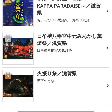
1
KAPPA PARADAISE～／滋賀
県
ちょっぴり不思議で、お祭り気分
日牟禮八幡宮中元みあかし萬
2
燈祭／滋賀県
日牟禮八幡宮の萬灯祭
火振り祭／滋賀県
3
天下の奇祭