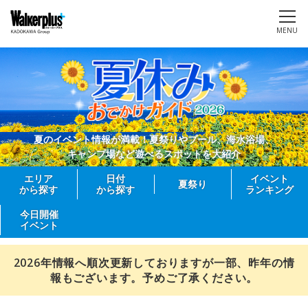
MENU
夏のイベント情報が満載！夏祭りやプール、海水浴場、
キャンプ場など遊べるスポットを大紹介
エリア
日付
イベント
夏祭り
から探す
から探す
ランキング
今日開催
イベント
2026年情報へ順次更新しておりますが一部、昨年の情
報もございます。予めご了承ください。