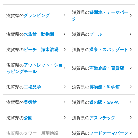
滋賀県の
遊園地・テーマパー
滋賀県の
グランピング
ク
滋賀県の
水族館・動物園
滋賀県の
プール
滋賀県の
ビーチ・海水浴場
滋賀県の
温泉・スパリゾート
滋賀県の
アウトレット・ショ
滋賀県の
商業施設・百貨店
ッピングモール
滋賀県の
工場見学
滋賀県の
博物館・科学館
滋賀県の
美術館
滋賀県の
道の駅・SA/PA
滋賀県の
公園
滋賀県の
アスレチック
滋賀県の
タワー・展望施設
滋賀県の
フードテーマパーク