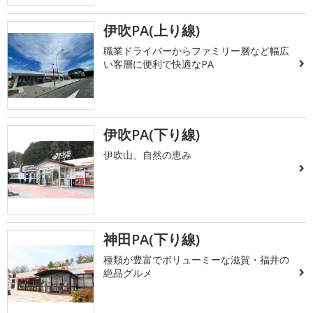
伊吹PA(上り線)
職業ドライバーからファミリー層など幅広
い客層に便利で快適なPA
伊吹PA(下り線)
伊吹山、自然の恵み
神田PA(下り線)
種類が豊富でボリューミーな滋賀・福井の
絶品グルメ