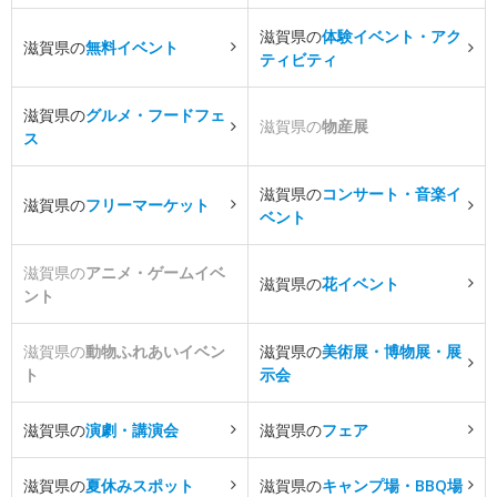
滋賀県の
体験イベント・アク
滋賀県の
無料イベント
ティビティ
滋賀県の
グルメ・フードフェ
滋賀県の
物産展
ス
滋賀県の
コンサート・音楽イ
滋賀県の
フリーマーケット
ベント
滋賀県の
アニメ・ゲームイベ
滋賀県の
花イベント
ント
滋賀県の
動物ふれあいイベン
滋賀県の
美術展・博物展・展
ト
示会
滋賀県の
演劇・講演会
滋賀県の
フェア
滋賀県の
夏休みスポット
滋賀県の
キャンプ場・BBQ場