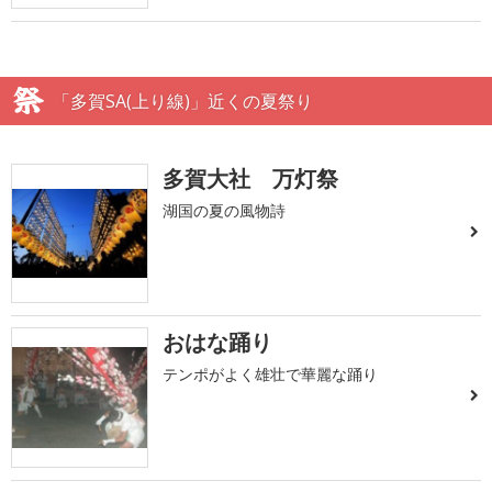
「多賀SA(上り線)」近くの夏祭り
多賀大社 万灯祭
湖国の夏の風物詩
おはな踊り
テンポがよく雄壮で華麗な踊り