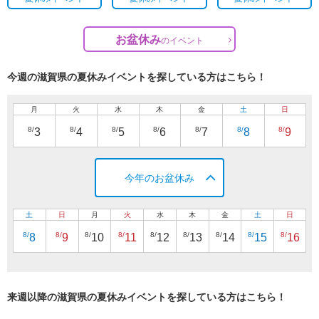
お盆休み
の
イベント
今週の滋賀県の夏休みイベントを探している方はこちら！
月
火
水
木
金
土
日
8/
8/
8/
8/
8/
8/
8/
3
4
5
6
7
8
9
今年のお盆休み
土
日
月
火
水
木
金
土
日
8/
8/
8/
8/
8/
8/
8/
8/
8/
8
9
10
11
12
13
14
15
16
来週以降の滋賀県の夏休みイベントを探している方はこちら！