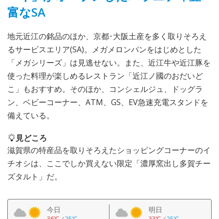
富なSA
地元近江の銘品のほか、京都･大阪土産を多く取りそろえ
るサービスエリア(SA)。メガメロンパンをはじめとした
「メガシリーズ」は見逃せない。また、近江牛や近江豚を
使った料理が楽しめるレストラン「近江ノ國のおだいど
こ」もおすすめ。そのほか、コンシェルジュ、ドッグラ
ン、ベビーコーナー、ATM、GS、EV急速充電スタンドを
備えている。
見どころ
滋賀県の特産品を取りそろえたショッピングコーナーのイ
チオシは、ここでしか買えない限定「濃厚窯出し多賀チー
ズタルト」だ。
今日
明日
36℃
／
25℃
33℃
／
25℃