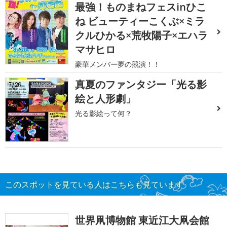
最強！ものまねフェスinひこ
ね ビューティーこくぶ×ミラ
クルひかる×荒牧陽子×エハラ
マサヒロ
豪華メンバー夢の競演！！
真夏のファンタジー「光る影
絵と人形劇」
光る影絵って何？
このスポットを見ている人はこちらも見ています
世界凧博物館 東近江大凧会館