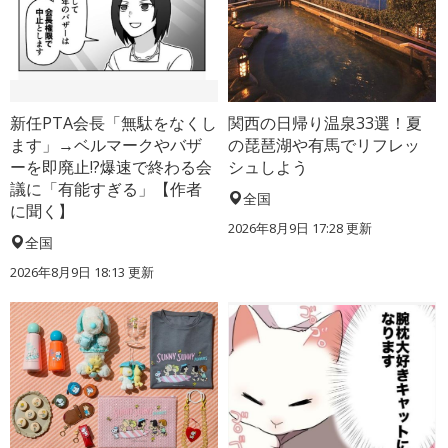
新任PTA会長「無駄をなくし
関西の日帰り温泉33選！夏
ます」→ベルマークやバザ
の琵琶湖や有馬でリフレッ
ーを即廃止!?爆速で終わる会
シュしよう
議に「有能すぎる」【作者
全国
に聞く】
2026年8月9日 17:28
更新
全国
2026年8月9日 18:13
更新