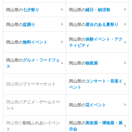
岡山県の
七夕祭り
岡山県の
縁日・納涼祭
岡山県の
盆踊り
岡山県の
屋台のある夏祭り
岡山県の
体験イベント・アク
岡山県の
無料イベント
ティビティ
岡山県の
グルメ・フードフェ
岡山県の
物産展
ス
岡山県の
コンサート・音楽イ
岡山県の
フリーマーケット
ベント
岡山県の
アニメ・ゲームイベ
岡山県の
花イベント
ント
岡山県の
動物ふれあいイベン
岡山県の
美術展・博物展・展
ト
示会