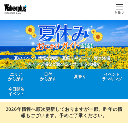
MENU
夏のイベント情報が満載！夏祭りやプール、海水浴場、
キャンプ場など遊べるスポットを大紹介
エリア
日付
イベント
夏祭り
から探す
から探す
ランキング
今日開催
イベント
2026年情報へ順次更新しておりますが一部、昨年の情
報もございます。予めご了承ください。