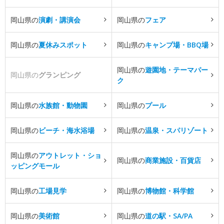
岡山県の
演劇・講演会
岡山県の
フェア
岡山県の
夏休みスポット
岡山県の
キャンプ場・BBQ場
岡山県の
遊園地・テーマパー
岡山県の
グランピング
ク
岡山県の
水族館・動物園
岡山県の
プール
岡山県の
ビーチ・海水浴場
岡山県の
温泉・スパリゾート
岡山県の
アウトレット・ショ
岡山県の
商業施設・百貨店
ッピングモール
岡山県の
工場見学
岡山県の
博物館・科学館
岡山県の
美術館
岡山県の
道の駅・SA/PA