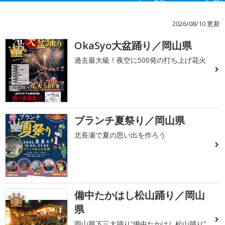
2026/08/10 更新
OkaSyo大盆踊り／岡山県
1
過去最大級！夜空に500発の打ち上げ花火
ブランチ夏祭り／岡山県
2
北長瀬で夏の思い出を作ろう
備中たかはし松山踊り／岡山
3
県
岡山県下三大踊り“備中たかはし松山踊り”