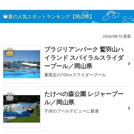
夏の人気スポットランキング【岡山県】
2026/08/10 更新
ブラジリアンパーク 鷲羽山ハ
1
イランド スパイラルスライダ
ープール／岡山県
夏限定の100ｍスライダープール
たけべの森公園 レジャープー
2
ル／岡山県
子供のプールデビューに最適