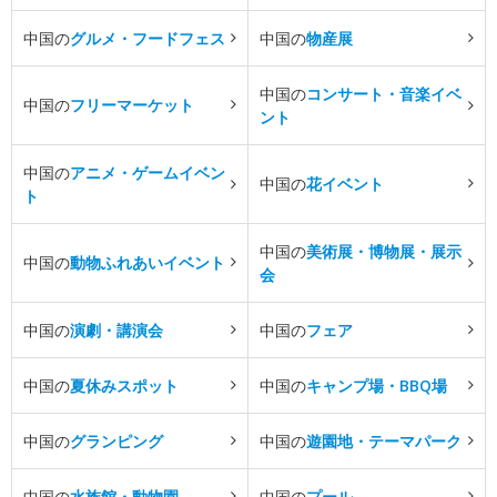
中国の
グルメ・フードフェス
中国の
物産展
中国の
コンサート・音楽イベ
中国の
フリーマーケット
ント
中国の
アニメ・ゲームイベン
中国の
花イベント
ト
中国の
美術展・博物展・展示
中国の
動物ふれあいイベント
会
中国の
演劇・講演会
中国の
フェア
中国の
夏休みスポット
中国の
キャンプ場・BBQ場
中国の
グランピング
中国の
遊園地・テーマパーク
中国の
水族館・動物園
中国の
プール