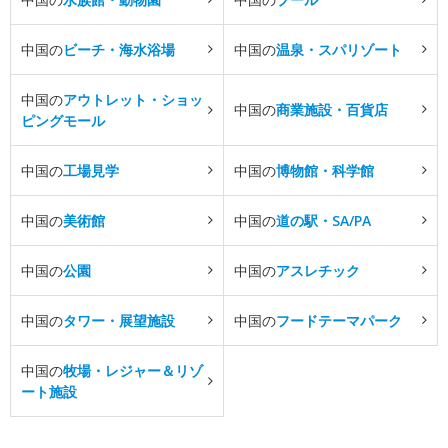
中国の
ビーチ・海水浴場
中国の
温泉・スパリゾート
中国の
アウトレット・ショッ
中国の
商業施設・百貨店
ピングモール
中国の
工場見学
中国の
博物館・科学館
中国の
美術館
中国の
道の駅・SA/PA
中国の
公園
中国の
アスレチック
中国の
タワー・展望施設
中国の
フードテーマパーク
中国の
牧場・レジャー＆リゾ
ート施設