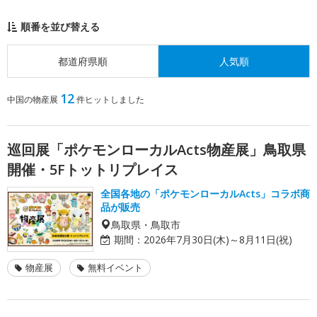
順番を並び替える
都道府県順
人気順
12
中国の物産展
件ヒットしました
巡回展「ポケモンローカルActs物産展」鳥取県
開催・5Fトットリプレイス
全国各地の「ポケモンローカルActs」コラボ商
品が販売
鳥取県・鳥取市
期間：
2026年7月30日(木)～8月11日(祝)
物産展
無料イベント