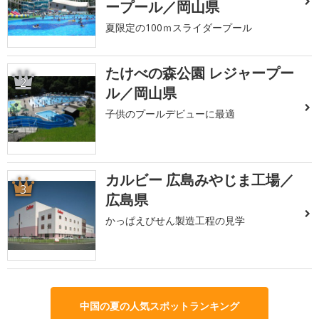
ープール／岡山県
夏限定の100ｍスライダープール
たけべの森公園 レジャープー
2
ル／岡山県
子供のプールデビューに最適
カルビー 広島みやじま工場／
3
広島県
かっぱえびせん製造工程の見学
中国の夏の人気スポットランキング