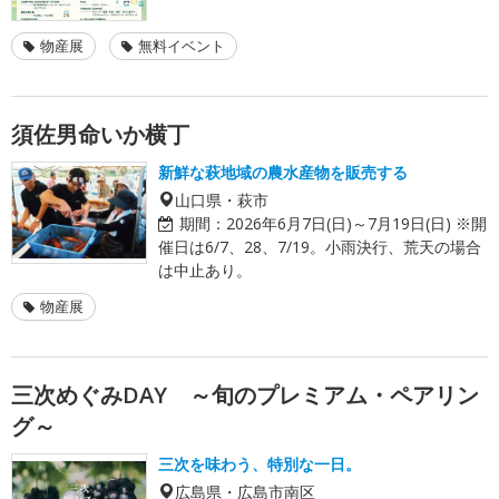
物産展
無料イベント
須佐男命いか横丁
新鮮な萩地域の農水産物を販売する
山口県・萩市
期間：
2026年6月7日(日)～7月19日(日) ※開
催日は6/7、28、7/19。小雨決行、荒天の場合
は中止あり。
物産展
三次めぐみDAY ～旬のプレミアム・ペアリン
グ～
三次を味わう、特別な一日。
広島県・広島市南区