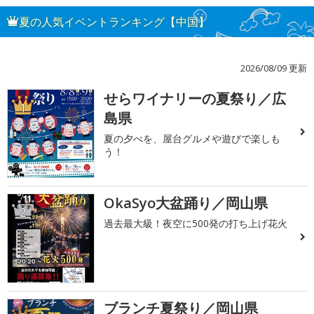
夏の人気イベントランキング【中国】
2026/08/09 更新
せらワイナリーの夏祭り／広
1
島県
夏の夕べを、屋台グルメや遊びで楽しも
う！
OkaSyo大盆踊り／岡山県
2
過去最大級！夜空に500発の打ち上げ花火
ブランチ夏祭り／岡山県