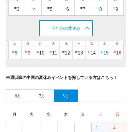
8/
8/
8/
8/
8/
8/
8/
3
4
5
6
7
8
9
今年のお盆休み
土
日
月
火
水
木
金
土
日
8/
8/
8/
8/
8/
8/
8/
8/
8/
8
9
10
11
12
13
14
15
16
来週以降の中国の夏休みイベントを探している方はこちら！
6月
7月
8月
月
火
水
木
金
土
日
1
2