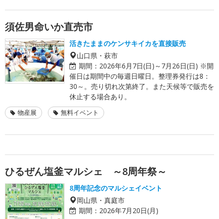
須佐男命いか直売市
活きたままのケンサキイカを直接販売
山口県・萩市
期間：
2026年6月7日(日)～7月26日(日) ※開
催日は期間中の毎週日曜日。整理券発行は8：
30～。売り切れ次第終了。また天候等で販売を
休止する場合あり。
物産展
無料イベント
ひるぜん塩釜マルシェ ～8周年祭～
8周年記念のマルシェイベント
岡山県・真庭市
期間：
2026年7月20日(月)