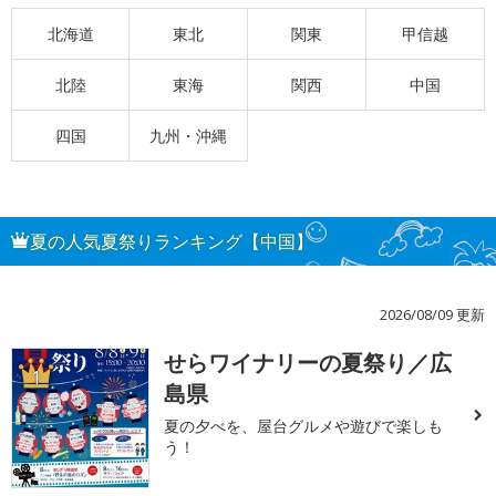
北海道
東北
関東
甲信越
北陸
東海
関西
中国
四国
九州・沖縄
夏の人気夏祭りランキング【中国】
2026/08/09 更新
せらワイナリーの夏祭り／広
1
島県
夏の夕べを、屋台グルメや遊びで楽しも
う！