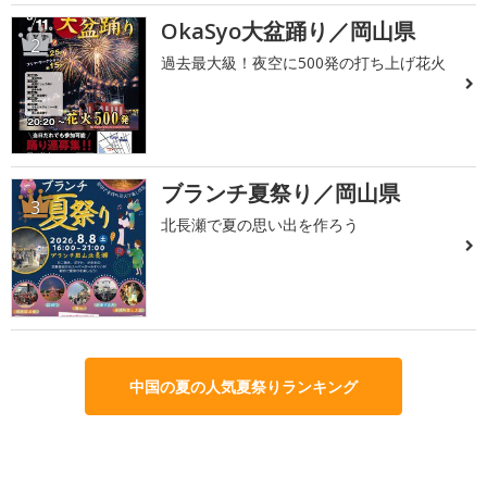
OkaSyo大盆踊り／岡山県
2
過去最大級！夜空に500発の打ち上げ花火
ブランチ夏祭り／岡山県
3
北長瀬で夏の思い出を作ろう
中国の夏の人気夏祭りランキング