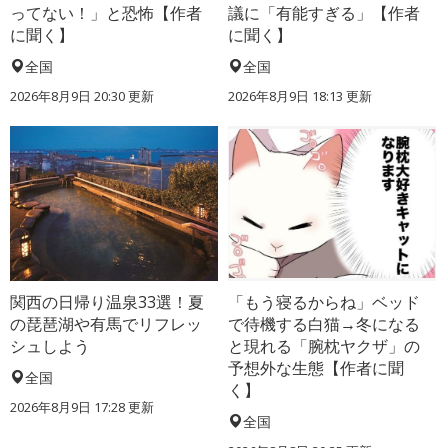
ってない！」と恐怖【作者
議に「有能すぎる」【作者
に聞く】
に聞く】
全国
全国
2026年8月9日 20:30
更新
2026年8月9日 18:13
更新
関西の日帰り温泉33選！夏
「もう寝るからね」ベッド
の琵琶湖や有馬でリフレッ
で待機する白猫→冬になる
シュしよう
と現れる「腕枕ヤクザ」の
予想外な生態【作者に聞
全国
く】
2026年8月9日 17:28
更新
全国