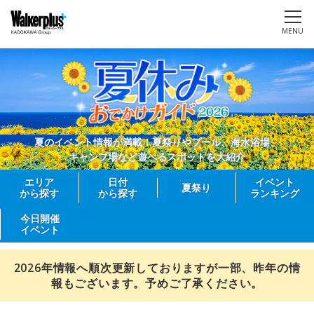
MENU
夏のイベント情報が満載！夏祭りやプール、海水浴場、
キャンプ場など遊べるスポットを大紹介
エリア
日付
イベント
夏祭り
から探す
から探す
ランキング
今日開催
イベント
2026年情報へ順次更新しておりますが一部、昨年の情
報もございます。予めご了承ください。