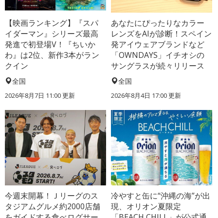
【映画ランキング】『スパ
あなたにぴったりなカラー
イダーマン』シリーズ最高
レンズをAIが診断！スペイン
発進で初登場V！『ちいか
発アイウェアブランドなど
わ』は2位、新作3本がラン
「OWNDAYS」イチオシの
クイン
サングラスが続々リリース
全国
全国
2026年8月7日 11:00
更新
2026年8月4日 17:00
更新
今週末開幕！Ｊリーグのス
冷やすと缶に“沖縄の海”が出
タジアムグルメ約2000店舗
現、オリオン夏限定
をガイドする食べログサー
「BEACH CHILL」が公式通