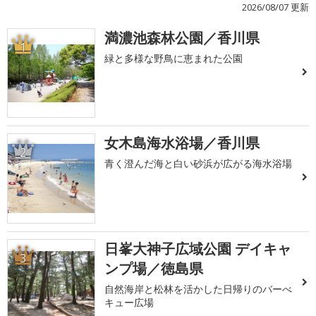
2026/08/07 更新
満濃池森林公園／香川県
1
緑と多様な野鳥に恵まれた公園
女木島海水浴場／香川県
2
青く澄んだ海と白い砂浜が広がる海水浴場
日峯大神子広域公園 デイキャ
3
ンプ場／徳島県
自然海岸と松林を活かした日帰りのバーべ
キュー広場