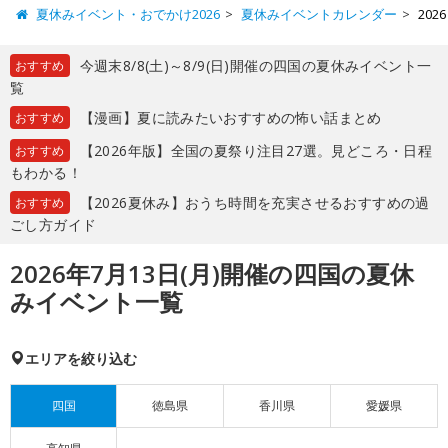
夏休みイベント・おでかけ2026
夏休みイベントカレンダー
20
今週末8/8(土)～8/9(日)開催の四国の夏休みイベント一
おすすめ
覧
【漫画】夏に読みたいおすすめの怖い話まとめ
おすすめ
【2026年版】全国の夏祭り注目27選。見どころ・日程
おすすめ
もわかる！
【2026夏休み】おうち時間を充実させるおすすめの過
おすすめ
ごし方ガイド
2026年7月13日(月)開催の四国の夏休
みイベント一覧
エリアを絞り込む
四国
徳島県
香川県
愛媛県