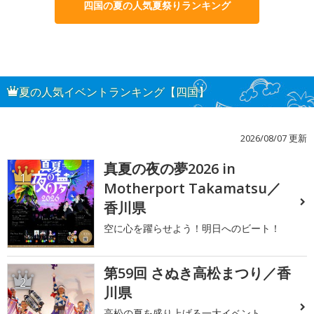
四国の夏の人気夏祭りランキング
夏の人気イベントランキング【四国】
2026/08/07 更新
真夏の夜の夢2026 in
1
Motherport Takamatsu／
香川県
空に心を躍らせよう！明日へのビート！
第59回 さぬき高松まつり／香
2
川県
高松の夏を盛り上げる一大イベント