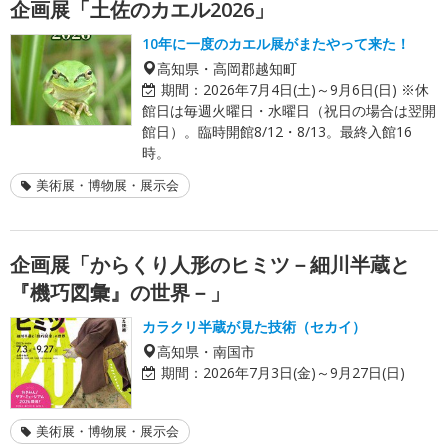
企画展「土佐のカエル2026」
10年に一度のカエル展がまたやって来た！
高知県・高岡郡越知町
期間：
2026年7月4日(土)～9月6日(日) ※休
館日は毎週火曜日・水曜日（祝日の場合は翌開
館日）。臨時開館8/12・8/13。最終入館16
時。
美術展・博物展・展示会
企画展「からくり人形のヒミツ－細川半蔵と
『機巧図彙』の世界－」
カラクリ半蔵が見た技術（セカイ）
高知県・南国市
期間：
2026年7月3日(金)～9月27日(日)
美術展・博物展・展示会