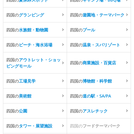
四国の
グランピング
四国の
遊園地・テーマパーク
四国の
水族館・動物園
四国の
プール
四国の
ビーチ・海水浴場
四国の
温泉・スパリゾート
四国の
アウトレット・ショッ
四国の
商業施設・百貨店
ピングモール
四国の
工場見学
四国の
博物館・科学館
四国の
美術館
四国の
道の駅・SA/PA
四国の
公園
四国の
アスレチック
四国の
タワー・展望施設
四国の
フードテーマパーク