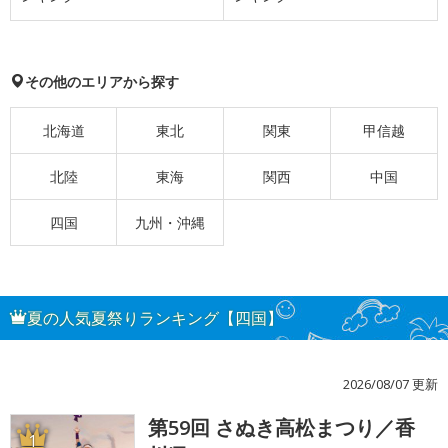
その他のエリアから探す
北海道
東北
関東
甲信越
北陸
東海
関西
中国
四国
九州・沖縄
夏の人気夏祭りランキング【四国】
2026/08/07 更新
第59回 さぬき高松まつり／香
1