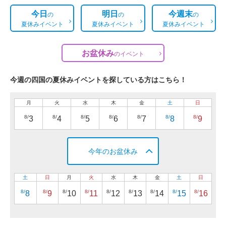
今日
明日
今週末
の
の
の
夏休みイベント
夏休みイベント
夏休みイベント
お盆休み
の
イベント
今週の四国の夏休みイベントを探している方はこちら！
月
火
水
木
金
土
日
8/
8/
8/
8/
8/
8/
8/
3
4
5
6
7
8
9
今年のお盆休み
土
日
月
火
水
木
金
土
日
8/
8/
8/
8/
8/
8/
8/
8/
8/
8
9
10
11
12
13
14
15
16