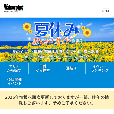
MENU
夏のイベント情報が満載！夏祭りやプール、海水浴場、
キャンプ場など遊べるスポットを大紹介
エリア
日付
イベント
夏祭り
から探す
から探す
ランキング
今日開催
イベント
2026年情報へ順次更新しておりますが一部、昨年の情
報もございます。予めご了承ください。