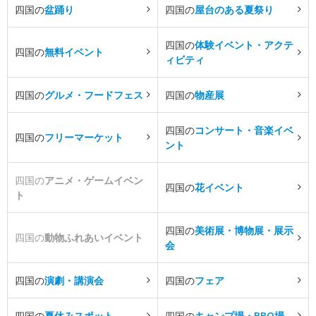
四国の
盆踊り
四国の
屋台のある夏祭り
四国の
体験イベント・アクテ
四国の
無料イベント
ィビティ
四国の
グルメ・フードフェス
四国の
物産展
四国の
コンサート・音楽イベ
四国の
フリーマーケット
ント
四国の
アニメ・ゲームイベン
四国の
花イベント
ト
四国の
美術展・博物展・展示
四国の
動物ふれあいイベント
会
四国の
演劇・講演会
四国の
フェア
四国の
夏休みスポット
四国の
キャンプ場・BBQ場