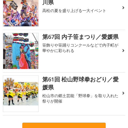
川県
高松の夏を盛り上げる一大イベント
第67回 内子笹まつり／愛媛県
2
笹飾りや笹踊りコンクールなどで内子町が
華やかに彩られる
第61回 松山野球拳おどり／愛
3
媛県
松山市の郷土芸能「野球拳」を取り入れた
祭りが開催