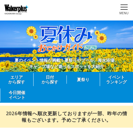
MENU
夏のイベント情報が満載！夏祭りやプール、海水浴場、
キャンプ場など遊べるスポットを大紹介
エリア
日付
イベント
夏祭り
から探す
から探す
ランキング
今日開催
イベント
2026年情報へ順次更新しておりますが一部、昨年の情
報もございます。予めご了承ください。