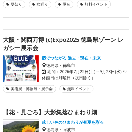
夏祭り
盆踊り
屋台
無料イベント
大阪・関西万博 (c)Expo2025 徳島県ゾーン レ
ガシー展示会
藍でつながる 過去・現在・未来
徳島県・徳島市
期間：
2026年7月25日(土)～9月23日(水) ※
休館日は月曜日（祝日除く）
美術展・博物展・展示会
無料イベント
【花・見ごろ】大影集落ひまわり畑
眩しい色のひまわりが初夏を彩る
徳島県・阿波市