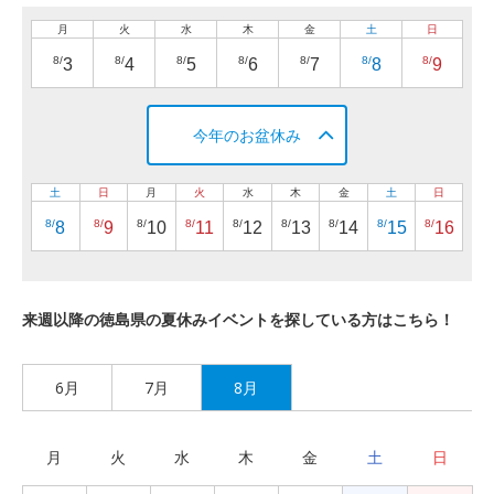
月
火
水
木
金
土
日
8/
8/
8/
8/
8/
8/
8/
3
4
5
6
7
8
9
今年のお盆休み
土
日
月
火
水
木
金
土
日
8/
8/
8/
8/
8/
8/
8/
8/
8/
8
9
10
11
12
13
14
15
16
来週以降の徳島県の夏休みイベントを探している方はこちら！
6月
7月
8月
月
火
水
木
金
土
日