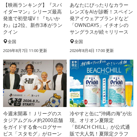
【映画ランキング】『スパ
あなたにぴったりなカラー
イダーマン』シリーズ最高
レンズをAIが診断！スペイン
発進で初登場V！『ちいか
発アイウェアブランドなど
わ』は2位、新作3本がラン
「OWNDAYS」イチオシの
クイン
サングラスが続々リリース
全国
全国
2026年8月7日 11:00
更新
2026年8月4日 17:00
更新
今週末開幕！Ｊリーグのス
冷やすと缶に“沖縄の海”が出
タジアムグルメ約2000店舗
現、オリオン夏限定
をガイドする食べログサー
「BEACH CHILL」が公式通
ビス「スタモグ」がローン
販で大人気！夏限定クラフ