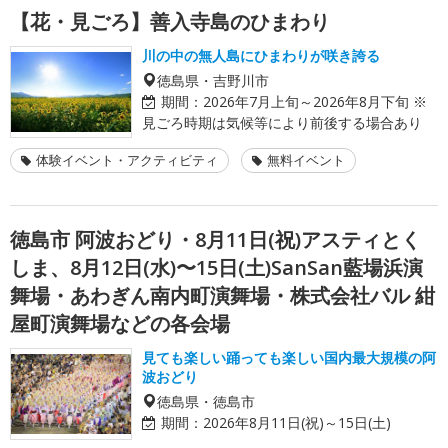
【花・見ごろ】善入寺島のひまわり
川の中の無人島にひまわりが咲き誇る
徳島県・吉野川市
期間：
2026年7月上旬～2026年8月下旬 ※
見ごろ時期は気候等により前後する場合あり
体験イベント・アクティビティ
無料イベント
徳島市 阿波おどり・8月11日(祝)アスティとく
しま、8月12日(水)〜15日(土)SanSan藍場浜演
舞場・あわぎん南内町演舞場・株式会社バル 紺
屋町演舞場などの各会場
見ても楽しい踊っても楽しい国内最大規模の阿
波おどり
徳島県・徳島市
期間：
2026年8月11日(祝)～15日(土)