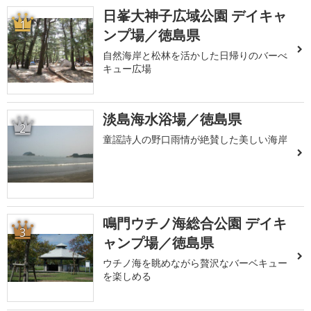
日峯大神子広域公園 デイキャ
1
ンプ場／徳島県
自然海岸と松林を活かした日帰りのバーべ
キュー広場
淡島海水浴場／徳島県
2
童謡詩人の野口雨情が絶賛した美しい海岸
鳴門ウチノ海総合公園 デイキ
3
ャンプ場／徳島県
ウチノ海を眺めながら贅沢なバーベキュー
を楽しめる