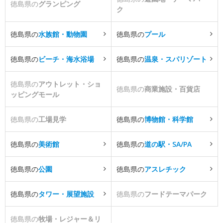
徳島県の
グランピング
ク
徳島県の
水族館・動物園
徳島県の
プール
徳島県の
ビーチ・海水浴場
徳島県の
温泉・スパリゾート
徳島県の
アウトレット・ショ
徳島県の
商業施設・百貨店
ッピングモール
徳島県の
工場見学
徳島県の
博物館・科学館
徳島県の
美術館
徳島県の
道の駅・SA/PA
徳島県の
公園
徳島県の
アスレチック
徳島県の
タワー・展望施設
徳島県の
フードテーマパーク
徳島県の
牧場・レジャー＆リ