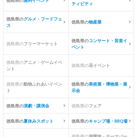
徳島県の
無料イベント
ティビティ
徳島県の
グルメ・フードフェ
徳島県の
物産展
ス
徳島県の
コンサート・音楽イ
徳島県の
フリーマーケット
ベント
徳島県の
アニメ・ゲームイベ
徳島県の
花イベント
ント
徳島県の
動物ふれあいイベン
徳島県の
美術展・博物展・展
ト
示会
徳島県の
演劇・講演会
徳島県の
フェア
徳島県の
夏休みスポット
徳島県の
キャンプ場・BBQ場
徳島県の
遊園地・テーマパー