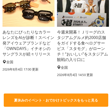
あなたにぴったりなカラー
今週末開幕！Ｊリーグのス
レンズをAIが診断！スペイン
タジアムグルメ約2000店舗
発アイウェアブランドなど
をガイドする食べログサー
「OWNDAYS」イチオシの
ビス「スタモグ」がローン
サングラスが続々リリース
チ！“おいしい”をスタジアム
観戦の入り口に
全国
全国
2026年8月4日 17:00
更新
2026年8月4日 14:50
更新
夏休みのイベント・おでかけトピックスをもっと見る