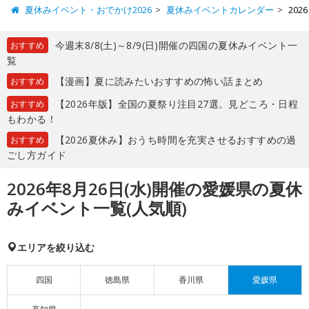
夏休みイベント・おでかけ2026
夏休みイベントカレンダー
20
今週末8/8(土)～8/9(日)開催の四国の夏休みイベント一
おすすめ
覧
【漫画】夏に読みたいおすすめの怖い話まとめ
おすすめ
【2026年版】全国の夏祭り注目27選。見どころ・日程
おすすめ
もわかる！
【2026夏休み】おうち時間を充実させるおすすめの過
おすすめ
ごし方ガイド
2026年8月26日(水)開催の愛媛県の夏休
みイベント一覧(人気順)
エリアを絞り込む
四国
徳島県
香川県
愛媛県