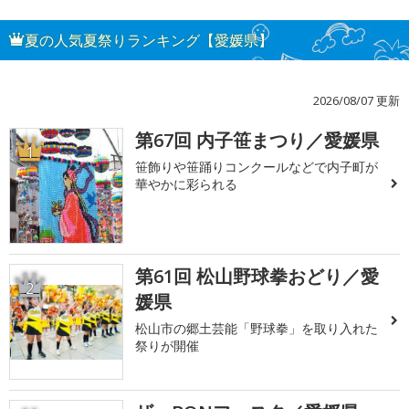
夏の人気夏祭りランキング【愛媛県】
2026/08/07 更新
第67回 内子笹まつり／愛媛県
1
笹飾りや笹踊りコンクールなどで内子町が
華やかに彩られる
第61回 松山野球拳おどり／愛
2
媛県
松山市の郷土芸能「野球拳」を取り入れた
祭りが開催