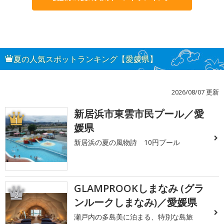
夏の人気スポットランキング【愛媛県】
2026/08/07 更新
新居浜市東雲市民プール／愛
1
媛県
新居浜の夏の風物詩 10円プール
GLAMPROOKしまなみ (グラ
2
ンルークしまなみ)／愛媛県
瀬戸内の多島美に泊まる、特別な島旅