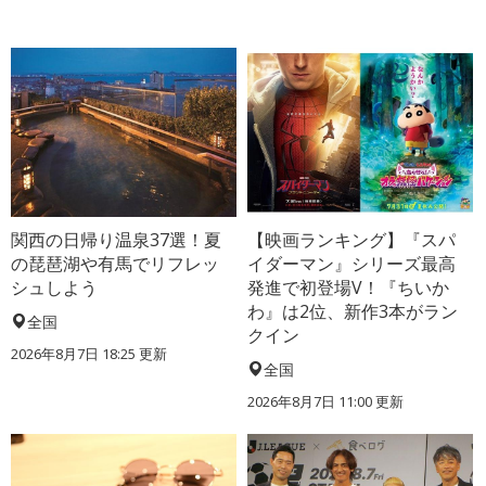
関西の日帰り温泉37選！夏
【映画ランキング】『スパ
の琵琶湖や有馬でリフレッ
イダーマン』シリーズ最高
シュしよう
発進で初登場V！『ちいか
わ』は2位、新作3本がラン
全国
クイン
2026年8月7日 18:25
更新
全国
2026年8月7日 11:00
更新