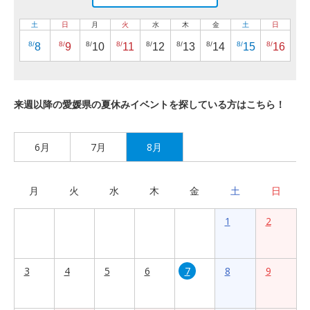
土
日
月
火
水
木
金
土
日
8/
8/
8/
8/
8/
8/
8/
8/
8/
8
9
10
11
12
13
14
15
16
来週以降の愛媛県の夏休みイベントを探している方はこちら！
6月
7月
8月
月
火
水
木
金
土
日
1
2
3
4
5
6
7
8
9