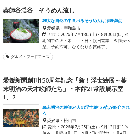
薬師谷渓谷 そうめん流し
雄大な自然の中食べるそうめんは涼味満点
愛媛県・宇和島市
期間：
2026年7月18日(土)～8月30日(日) ※
期間中の火・木・土・日・祝日営業 ※雨天休
業。予約不可。なくなり次第終了。
グルメ・フードフェス
愛媛新聞創刊150周年記念「新！浮世絵展～幕
末明治の天才絵師たち」・本館2F常設展示室
1、2
幕末明治の絵師24人の浮世絵129点が紹介され
る
愛媛県・松山市
期間：
2026年7月25日(土)～9月13日(日) ※
休み：月曜(8月3日、9月7日は開館)、8月4日