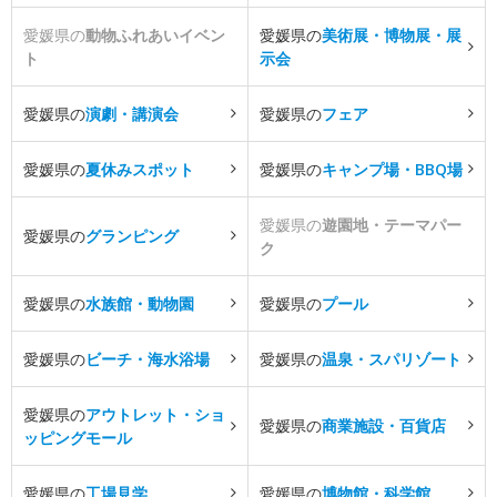
愛媛県の
動物ふれあいイベン
愛媛県の
美術展・博物展・展
ト
示会
愛媛県の
演劇・講演会
愛媛県の
フェア
愛媛県の
夏休みスポット
愛媛県の
キャンプ場・BBQ場
愛媛県の
遊園地・テーマパー
愛媛県の
グランピング
ク
愛媛県の
水族館・動物園
愛媛県の
プール
愛媛県の
ビーチ・海水浴場
愛媛県の
温泉・スパリゾート
愛媛県の
アウトレット・ショ
愛媛県の
商業施設・百貨店
ッピングモール
愛媛県の
工場見学
愛媛県の
博物館・科学館