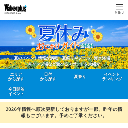
MENU
夏のイベント情報が満載！夏祭りやプール、海水浴場、
キャンプ場など遊べるスポットを大紹介
エリア
日付
イベント
夏祭り
から探す
から探す
ランキング
今日開催
イベント
2026年情報へ順次更新しておりますが一部、昨年の情
報もございます。予めご了承ください。