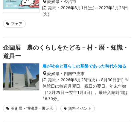
愛媛県・今治市
期間：
2026年8月1日(土)～2027年1月26日
(火)
フェア
企画展 農のくらしをたどる－村・暦・知識・
道具ー
農が社会と暮らしの基盤であった時代を知る
愛媛県・四国中央市
期間：
2026年6月23日(火)～8月30日(日) ※
休館日は毎週月曜日、祝日の翌日、年末年始
（12月29日〜翌年1月3日）。最終入館時間は
16:30分。
美術展・博物展・展示会
無料イベント