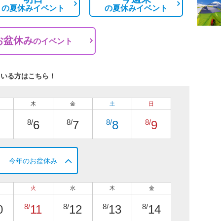
の
夏休みイベント
の
夏休みイベント
お盆休み
の
イベント
ている方はこちら！
木
金
土
日
8/
8/
8/
8/
6
7
8
9
今年のお盆休み
火
水
木
金
8/
8/
8/
8/
0
11
12
13
14