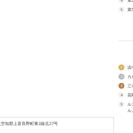
第
4
第
5
浜
1
カ
2
三
3
花
4
ル
5
ル
道
空知郡上富良野町東2線北27号