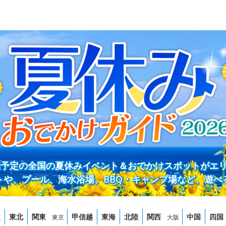
開催予定の全国の夏休みイベント＆おでかけスポットがエ
トや、プール、海水浴場、BBQ・キャンプ場など、遊べ
道
東北
関東
甲信越
東海
北陸
関西
中国
四国
東京
大阪