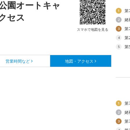
公園オートキャ
第
1
クセス
姥
2
第
3
スマホで地図を見る
第
4
第
5
営業時間など
地図・アクセス
第
1
姥
2
第
3