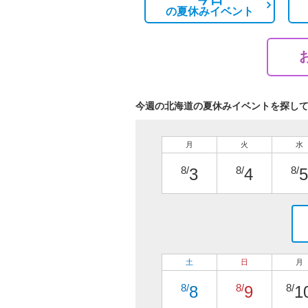
の
夏休みイベント
今週の北海道の夏休みイベントを探し
月
火
水
8/
8/
8/
3
4
5
土
日
月
8/
8/
8/
8
9
1