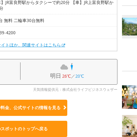
】JR富良野駅からタクシーで約20分 【車】JR上富良野駅か
分
0台 無料 二輪車30台無料
39-4200
サイトほか、関連サイトはこちら
明日
26℃
／
20℃
天気情報提供元：株式会社ライフビジネスウェザー
や料金、公式サイトの
情報を見る
のスポットのトップへ戻る