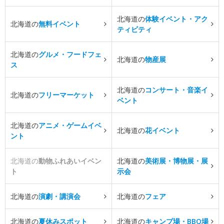
北海道の
体験イベント・アク
北海道の
無料イベント
ティビティ
北海道の
グルメ・フードフェ
北海道の
物産展
ス
北海道の
コンサート・音楽イ
北海道の
フリーマーケット
ベント
北海道の
アニメ・ゲームイベ
北海道の
花イベント
ント
北海道の
動物ふれあいイベン
北海道の
美術展・博物展・展
ト
示会
北海道の
演劇・講演会
北海道の
フェア
北海道の
夏休みスポット
北海道の
キャンプ場・BBQ場