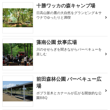
十勝ワッカの森キャンプ場
日高山脈の麓の大自然をグランピング＆サ
ウナでゆったりと満喫
藻南公園 炊事広場
川のせせらぎを聞きながらバーベキューを
楽しむ
前田森林公園 バーベキュー広
場
ポプラ並木とカナールが広がる開放的な公
園BBQ