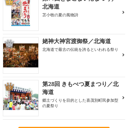
1
北海道
苫小牧の夏の風物詩
姥神大神宮渡御祭／北海道
2
北海道で最古の伝統を誇るといわれる祭り
第28回 きもべつ夏まつり／北
3
海道
郷土づくりを目的とした喜茂別町民参加型
の夏祭り