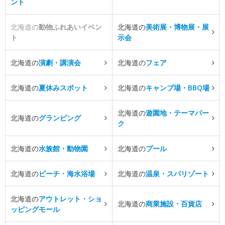
ント
北海道の
動物ふれあいイベン
北海道の
美術展・博物展・展
ト
示会
北海道の
演劇・講演会
北海道の
フェア
北海道の
夏休みスポット
北海道の
キャンプ場・BBQ場
北海道の
遊園地・テーマパー
北海道の
グランピング
ク
北海道の
水族館・動物園
北海道の
プール
北海道の
ビーチ・海水浴場
北海道の
温泉・スパリゾート
北海道の
アウトレット・ショ
北海道の
商業施設・百貨店
ッピングモール