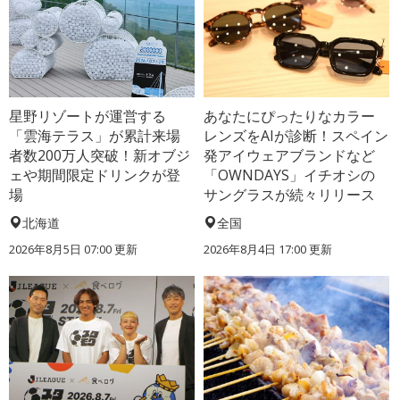
星野リゾートが運営する
あなたにぴったりなカラー
「雲海テラス」が累計来場
レンズをAIが診断！スペイン
者数200万人突破！新オブジ
発アイウェアブランドなど
ェや期間限定ドリンクが登
「OWNDAYS」イチオシの
場
サングラスが続々リリース
北海道
全国
2026年8月5日 07:00
更新
2026年8月4日 17:00
更新