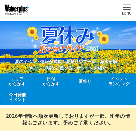
MENU
夏のイベント情報が満載！夏祭りやプール、海水浴場、
キャンプ場など遊べるスポットを大紹介
エリア
日付
イベント
夏祭り
から探す
から探す
ランキング
今日開催
イベント
2026年情報へ順次更新しておりますが一部、昨年の情
報もございます。予めご了承ください。