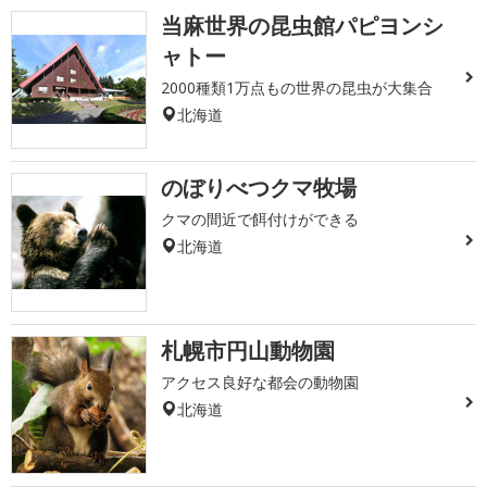
当麻世界の昆虫館パピヨンシ
ャトー
2000種類1万点もの世界の昆虫が大集合
北海道
のぼりべつクマ牧場
クマの間近で餌付けができる
北海道
札幌市円山動物園
アクセス良好な都会の動物園
北海道