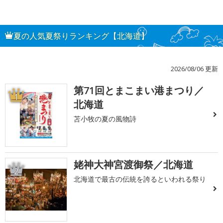
夏の人気夏祭りランキング【北海道】
2026/08/06 更新
第71回とまこまい港まつり／
1
北海道
苫小牧の夏の風物詩
姥神大神宮渡御祭／北海道
2
北海道で最古の伝統を誇るといわれる祭り