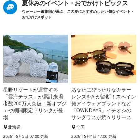
夏休みのイベント・おでかけトピックス
ウォーカー編集部が選ぶ、この夏におすすめしたい旬なイベント・
おでかけスポット
星野リゾートが運営する
あなたにぴったりなカラー
「雲海テラス」が累計来場
レンズをAIが診断！スペイン
者数200万人突破！新オブジ
発アイウェアブランドなど
ェや期間限定ドリンクが登
「OWNDAYS」イチオシの
場
サングラスが続々リリース
北海道
全国
2026年8月5日 07:00
更新
2026年8月4日 17:00
更新