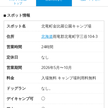
トップ
スポット情報
スポット名
北竜町金比羅公園キャンプ場
住所
北海道
雨竜郡北竜町字三谷104-3
営業時間
24時間
定休日
なし
営業期間
2026年5月〜10月
料金
入場無料 キャンプ場利用料無料
ドッグラン
なし。
デイキャンプ可
◯