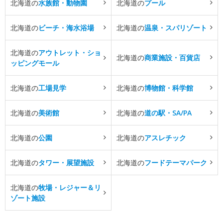
北海道の
水族館・動物園
北海道の
プール
北海道の
ビーチ・海水浴場
北海道の
温泉・スパリゾート
北海道の
アウトレット・ショ
北海道の
商業施設・百貨店
ッピングモール
北海道の
工場見学
北海道の
博物館・科学館
北海道の
美術館
北海道の
道の駅・SA/PA
北海道の
公園
北海道の
アスレチック
北海道の
タワー・展望施設
北海道の
フードテーマパーク
北海道の
牧場・レジャー＆リ
ゾート施設