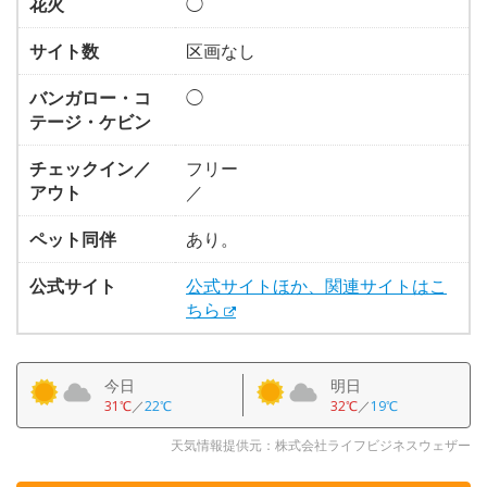
花火
◯
サイト数
区画なし
バンガロー・コ
◯
テージ・ケビン
チェックイン／
フリー
アウト
／
ペット同伴
あり。
公式サイト
公式サイトほか、関連サイトはこ
ちら
今日
明日
31℃
／
22℃
32℃
／
19℃
天気情報提供元：株式会社ライフビジネスウェザー