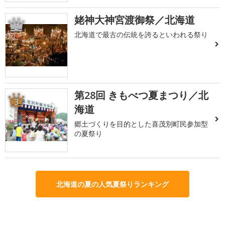
姥神大神宮渡御祭／北海道
2
北海道で最古の伝統を誇るといわれる祭り
第28回 きもべつ夏まつり／北
3
海道
郷土づくりを目的とした喜茂別町民参加型
の夏祭り
北海道の夏の人気夏祭りランキング