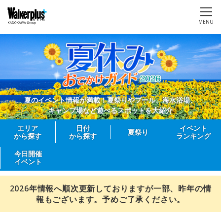
MENU
夏のイベント情報が満載！夏祭りやプール、海水浴場、
キャンプ場など遊べるスポットを大紹介
エリア
日付
イベント
夏祭り
から探す
から探す
ランキング
今日開催
イベント
2026年情報へ順次更新しておりますが一部、昨年の情
報もございます。予めご了承ください。