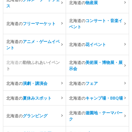
北海道の
物産展
ス
北海道の
コンサート・音楽イ
北海道の
フリーマーケット
ベント
北海道の
アニメ・ゲームイベ
北海道の
花イベント
ント
北海道の
動物ふれあいイベン
北海道の
美術展・博物展・展
ト
示会
北海道の
演劇・講演会
北海道の
フェア
北海道の
夏休みスポット
北海道の
キャンプ場・BBQ場
北海道の
遊園地・テーマパー
北海道の
グランピング
ク