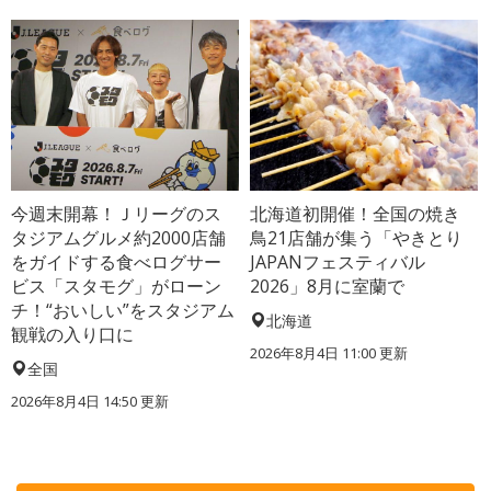
今週末開幕！Ｊリーグのス
北海道初開催！全国の焼き
タジアムグルメ約2000店舗
鳥21店舗が集う「やきとり
をガイドする食べログサー
JAPANフェスティバル
ビス「スタモグ」がローン
2026」8月に室蘭で
チ！“おいしい”をスタジアム
北海道
観戦の入り口に
2026年8月4日 11:00
更新
全国
2026年8月4日 14:50
更新