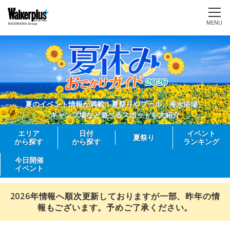
MENU
夏のイベント情報が満載！夏祭りやプール、海水浴場、
キャンプ場など遊べるスポットを大紹介
エリア
日付
イベント
夏祭り
から探す
から探す
ランキング
今日開催
イベント
2026年情報へ順次更新しておりますが一部、昨年の情
報もございます。予めご了承ください。