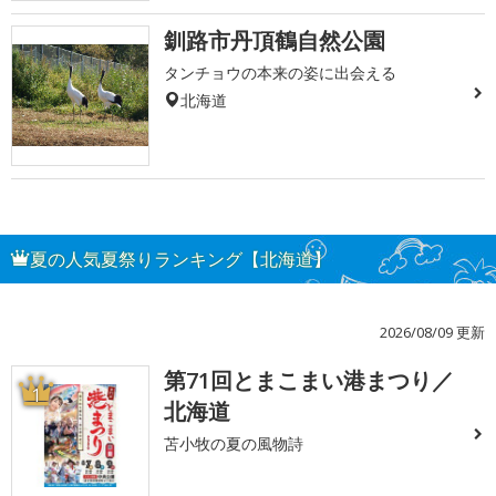
釧路市丹頂鶴自然公園
タンチョウの本来の姿に出会える
北海道
夏の人気夏祭りランキング【北海道】
2026/08/09 更新
第71回とまこまい港まつり／
1
北海道
苫小牧の夏の風物詩