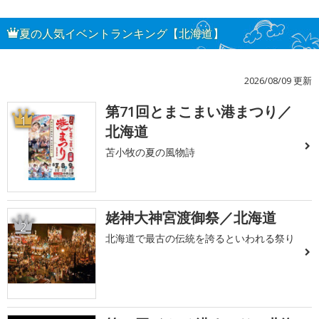
夏の人気イベントランキング【北海道】
2026/08/09 更新
第71回とまこまい港まつり／
1
北海道
苫小牧の夏の風物詩
姥神大神宮渡御祭／北海道
2
北海道で最古の伝統を誇るといわれる祭り