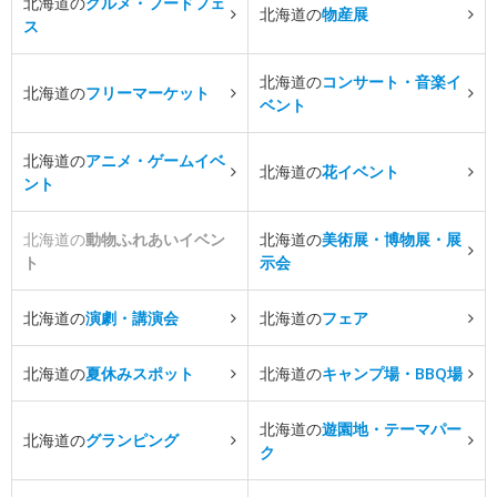
北海道の
グルメ・フードフェ
北海道の
物産展
ス
北海道の
コンサート・音楽イ
北海道の
フリーマーケット
ベント
北海道の
アニメ・ゲームイベ
北海道の
花イベント
ント
北海道の
動物ふれあいイベン
北海道の
美術展・博物展・展
ト
示会
北海道の
演劇・講演会
北海道の
フェア
北海道の
夏休みスポット
北海道の
キャンプ場・BBQ場
北海道の
遊園地・テーマパー
北海道の
グランピング
ク