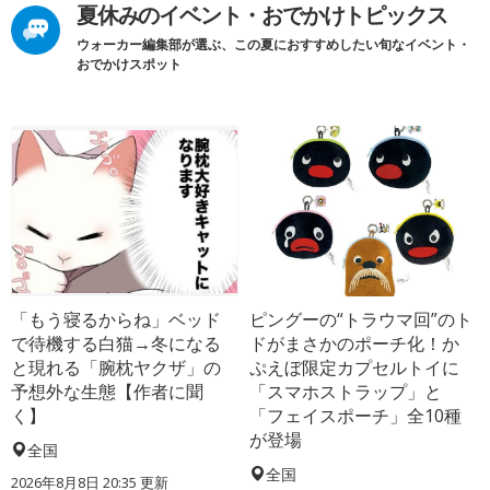
夏休みのイベント・おでかけトピックス
ウォーカー編集部が選ぶ、この夏におすすめしたい旬なイベント・
おでかけスポット
「もう寝るからね」ベッド
ピングーの“トラウマ回”のト
で待機する白猫→冬になる
ドがまさかのポーチ化！か
と現れる「腕枕ヤクザ」の
ぷえぼ限定カプセルトイに
予想外な生態【作者に聞
「スマホストラップ」と
く】
「フェイスポーチ」全10種
が登場
全国
全国
2026年8月8日 20:35
更新