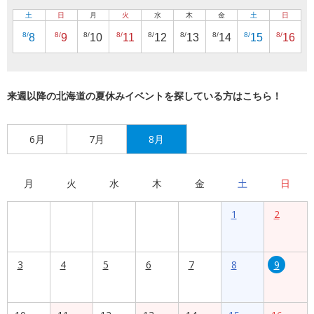
土
日
月
火
水
木
金
土
日
8/
8/
8/
8/
8/
8/
8/
8/
8/
8
9
10
11
12
13
14
15
16
来週以降の北海道の夏休みイベントを探している方はこちら！
6月
7月
8月
月
火
水
木
金
土
日
1
2
3
4
5
6
7
8
9