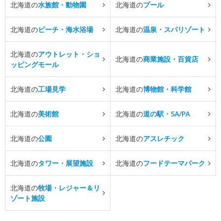
北海道の
水族館・動物園
北海道の
プール
北海道の
ビーチ・海水浴場
北海道の
温泉・スパリゾート
北海道の
アウトレット・ショ
北海道の
商業施設・百貨店
ッピングモール
北海道の
工場見学
北海道の
博物館・科学館
北海道の
美術館
北海道の
道の駅・SA/PA
北海道の
公園
北海道の
アスレチック
北海道の
タワー・展望施設
北海道の
フードテーマパーク
北海道の
牧場・レジャー＆リ
ゾート施設