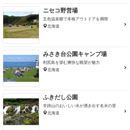
ニセコ野営場
五色温泉郷で本格アウトドアを満喫
北海道
みさき台公園キャンプ場
利尻島を望む爽快な眺望が魅力
北海道
ふきだし公園
羊蹄山のおいしい水が湧き出す名水の里
北海道