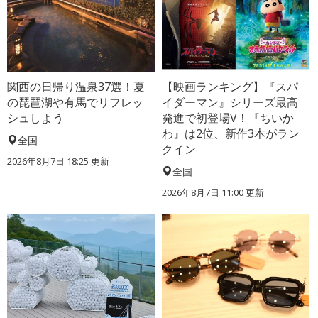
関西の日帰り温泉37選！夏
【映画ランキング】『スパ
の琵琶湖や有馬でリフレッ
イダーマン』シリーズ最高
シュしよう
発進で初登場V！『ちいか
わ』は2位、新作3本がラン
全国
クイン
2026年8月7日 18:25
更新
全国
2026年8月7日 11:00
更新