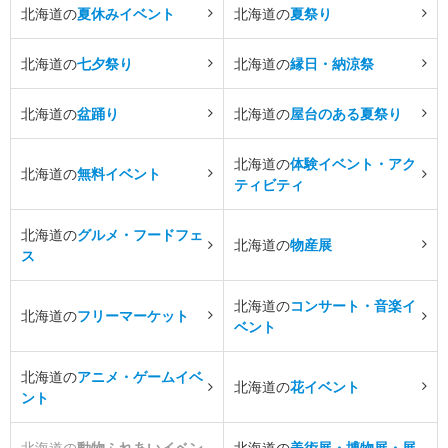
北海道の
夏休みイベント
北海道の
夏祭り
北海道の
七夕祭り
北海道の
縁日・納涼祭
北海道の
盆踊り
北海道の
屋台のある夏祭り
北海道の
体験イベント・アク
北海道の
無料イベント
ティビティ
北海道の
グルメ・フードフェ
北海道の
物産展
ス
北海道の
コンサート・音楽イ
北海道の
フリーマーケット
ベント
北海道の
アニメ・ゲームイベ
北海道の
花イベント
ント
北海道の
動物ふれあいイベン
北海道の
美術展・博物展・展