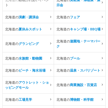
ト
示会
北海道の
演劇・講演会
北海道の
フェア
北海道の
夏休みスポット
北海道の
キャンプ場・BBQ場
北海道の
遊園地・テーマパー
北海道の
グランピング
ク
北海道の
水族館・動物園
北海道の
プール
北海道の
ビーチ・海水浴場
北海道の
温泉・スパリゾート
北海道の
アウトレット・ショ
北海道の
商業施設・百貨店
ッピングモール
北海道の
工場見学
北海道の
博物館・科学館