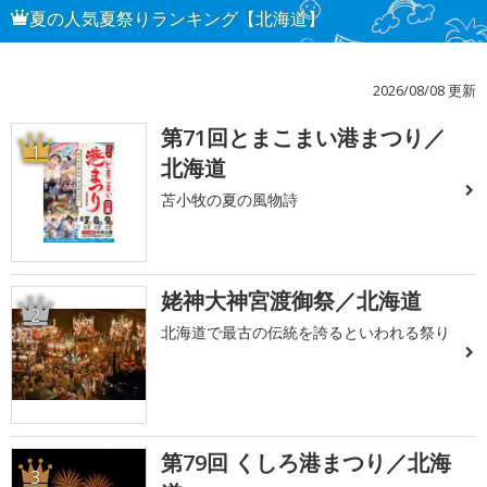
夏の人気夏祭りランキング【北海道】
2026/08/08 更新
第71回とまこまい港まつり／
1
北海道
苫小牧の夏の風物詩
姥神大神宮渡御祭／北海道
2
北海道で最古の伝統を誇るといわれる祭り
第79回 くしろ港まつり／北海
3