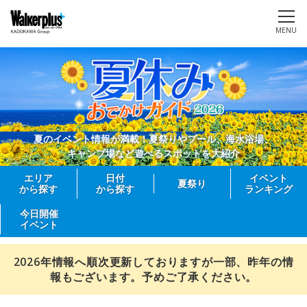
MENU
夏のイベント情報が満載！夏祭りやプール、海水浴場、
キャンプ場など遊べるスポットを大紹介
エリア
日付
イベント
夏祭り
から探す
から探す
ランキング
今日開催
イベント
2026年情報へ順次更新しておりますが一部、昨年の情
報もございます。予めご了承ください。