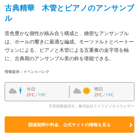
古典精華 木管とピアノのアンサンブ
ル
音色豊かな個性が絡み合う構成と、緻密なアンサンブル
は、ホールの響きに最適な編成。モーツァルトとベートー
ヴェンによる、ピアノと木管による五重奏の金字塔を軸
に、古典期のアンサンブル美の粋を堪能できる。
情報提供：イベントバンク
今日
明日
25℃
／
19℃
25℃
／
19℃
天気情報提供元：株式会社ライフビジネスウェザー
開催期間や料金、公式サイトの
情報を見る