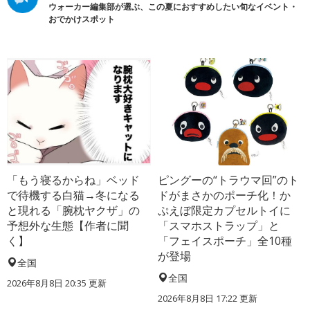
ウォーカー編集部が選ぶ、この夏におすすめしたい旬なイベント・
おでかけスポット
「もう寝るからね」ベッド
ピングーの“トラウマ回”のト
で待機する白猫→冬になる
ドがまさかのポーチ化！か
と現れる「腕枕ヤクザ」の
ぷえぼ限定カプセルトイに
予想外な生態【作者に聞
「スマホストラップ」と
く】
「フェイスポーチ」全10種
が登場
全国
全国
2026年8月8日 20:35
更新
2026年8月8日 17:22
更新