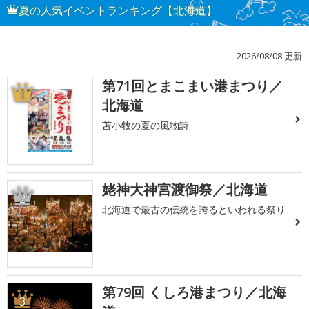
夏の人気イベントランキング【北海道】
2026/08/08 更新
第71回とまこまい港まつり／
1
北海道
苫小牧の夏の風物詩
姥神大神宮渡御祭／北海道
2
北海道で最古の伝統を誇るといわれる祭り
第79回 くしろ港まつり／北海
3