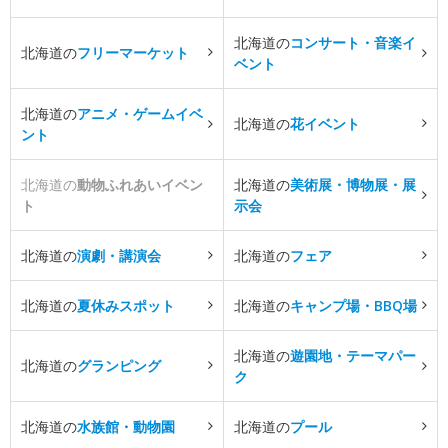
北海道の
コンサート・音楽イ
北海道の
フリーマーケット
ベント
北海道の
アニメ・ゲームイベ
北海道の
花イベント
ント
北海道の
動物ふれあいイベン
北海道の
美術展・博物展・展
ト
示会
北海道の
演劇・講演会
北海道の
フェア
北海道の
夏休みスポット
北海道の
キャンプ場・BBQ場
北海道の
遊園地・テーマパー
北海道の
グランピング
ク
北海道の
水族館・動物園
北海道の
プール