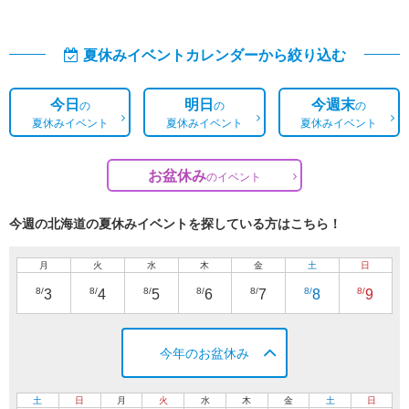
夏休みイベントカレンダーから絞り込む
今日
明日
今週末
の
の
の
夏休みイベント
夏休みイベント
夏休みイベント
お盆休み
の
イベント
今週の北海道の夏休みイベントを探している方はこちら！
月
火
水
木
金
土
日
8/
8/
8/
8/
8/
8/
8/
3
4
5
6
7
8
9
今年のお盆休み
土
日
月
火
水
木
金
土
日