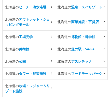
北海道の
ビーチ・海水浴場
北海道の
温泉・スパリゾート
北海道の
アウトレット・ショ
北海道の
商業施設・百貨店
ッピングモール
北海道の
工場見学
北海道の
博物館・科学館
北海道の
美術館
北海道の
道の駅・SA/PA
北海道の
公園
北海道の
アスレチック
北海道の
タワー・展望施設
北海道の
フードテーマパーク
北海道の
牧場・レジャー＆リ
ゾート施設