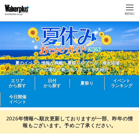
MENU
夏のイベント情報が満載！夏祭りやプール、海水浴場、
キャンプ場など遊べるスポットを大紹介
エリア
日付
イベント
夏祭り
から探す
から探す
ランキング
今日開催
イベント
2026年情報へ順次更新しておりますが一部、昨年の情
報もございます。予めご了承ください。