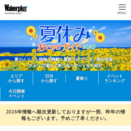
MENU
夏のイベント情報が満載！夏祭りやプール、海水浴場、
キャンプ場など遊べるスポットを大紹介
エリア
日付
イベント
夏祭り
から探す
から探す
ランキング
今日開催
イベント
2026年情報へ順次更新しておりますが一部、昨年の情
報もございます。予めご了承ください。