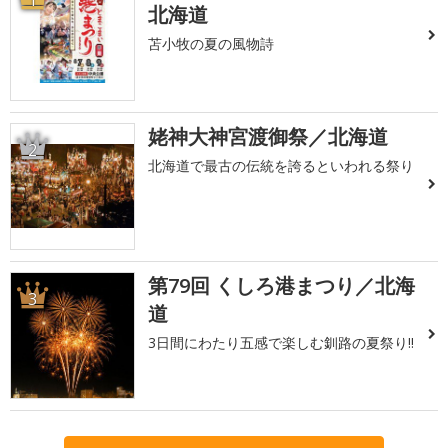
1
北海道
苫小牧の夏の風物詩
姥神大神宮渡御祭／北海道
2
北海道で最古の伝統を誇るといわれる祭り
第79回 くしろ港まつり／北海
3
道
3日間にわたり五感で楽しむ釧路の夏祭り!!