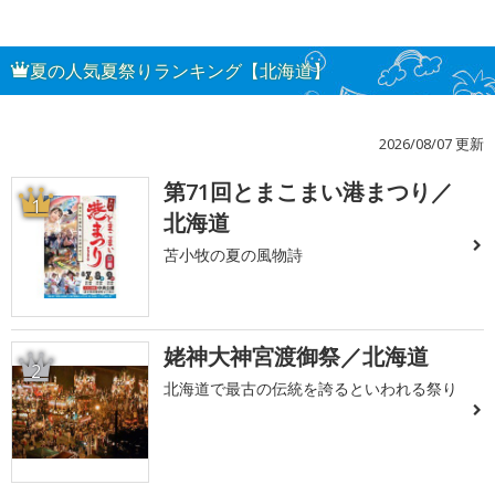
夏の人気夏祭りランキング【北海道】
2026/08/07 更新
第71回とまこまい港まつり／
1
北海道
苫小牧の夏の風物詩
姥神大神宮渡御祭／北海道
2
北海道で最古の伝統を誇るといわれる祭り