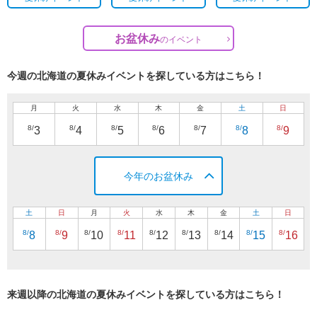
お盆休み
の
イベント
今週の北海道の夏休みイベントを探している方はこちら！
月
火
水
木
金
土
日
8/
8/
8/
8/
8/
8/
8/
3
4
5
6
7
8
9
今年のお盆休み
土
日
月
火
水
木
金
土
日
8/
8/
8/
8/
8/
8/
8/
8/
8/
8
9
10
11
12
13
14
15
16
来週以降の北海道の夏休みイベントを探している方はこちら！