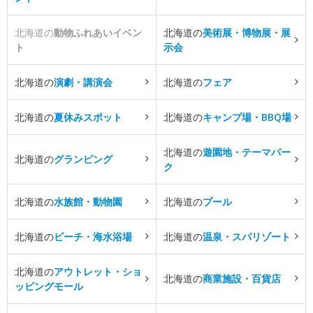
北海道の
動物ふれあいイベン
北海道の
美術展・博物展・展
ト
示会
北海道の
演劇・講演会
北海道の
フェア
北海道の
夏休みスポット
北海道の
キャンプ場・BBQ場
北海道の
遊園地・テーマパー
北海道の
グランピング
ク
北海道の
水族館・動物園
北海道の
プール
北海道の
ビーチ・海水浴場
北海道の
温泉・スパリゾート
北海道の
アウトレット・ショ
北海道の
商業施設・百貨店
ッピングモール