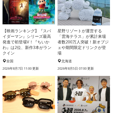
【映画ランキング】『スパ
星野リゾートが運営する
イダーマン』シリーズ最高
「雲海テラス」が累計来場
発進で初登場V！『ちいか
者数200万人突破！新オブジ
わ』は2位、新作3本がラン
ェや期間限定ドリンクが登
クイン
場
全国
北海道
2026年8月7日 11:00
更新
2026年8月5日 07:00
更新